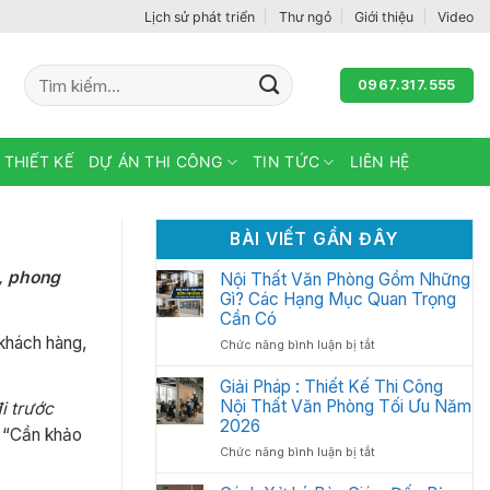
Lịch sử phát triển
Thư ngỏ
Giới thiệu
Video
Tìm
0967.317.555
kiếm:
 THIẾT KẾ
DỰ ÁN THI CÔNG
TIN TỨC
LIÊN HỆ
BÀI VIẾT GẦN ĐÂY
i, phong
Nội Thất Văn Phòng Gồm Những
Gì? Các Hạng Mục Quan Trọng
Cần Có
 khách hàng,
ở
Chức năng bình luận bị tắt
Nội
Thất
Giải Pháp : Thiết Kế Thi Công
Văn
Nội Thất Văn Phòng Tối Ưu Năm
i trước
Phòng
2026
ẽ “Cần khảo
Gồm
ở
Chức năng bình luận bị tắt
Những
Giải
Gì?
Pháp