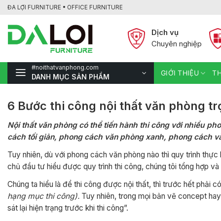
Bỏ
ĐA LỢI FURNITURE • OFFICE FURNITURE
qua
nội
Dịch vụ
dung
Chuyên nghiệp
#noithatvanphong.com
GIỚI THIỆU
TH
DANH MỤC SẢN PHẨM
6 Bước thi công nội thất văn phòng tr
Nội thất văn phòng có thể tiến hành thi công với nhiều p
cách tối giản, phong cách văn phòng xanh, phong cách 
Tuy nhiên, dù với phong cách văn phòng nào thì quy trình thự
chủ đầu tư hiểu được quy trình thi công, chúng tôi tổng hợp và
Chúng ta hiểu là để thi công được nội thất, thì trước hết phải 
hạng mục thi công).
Tuy nhiên, trong mọi bản vẽ concept hay
sát lại hiện trạng trước khi thi công”.