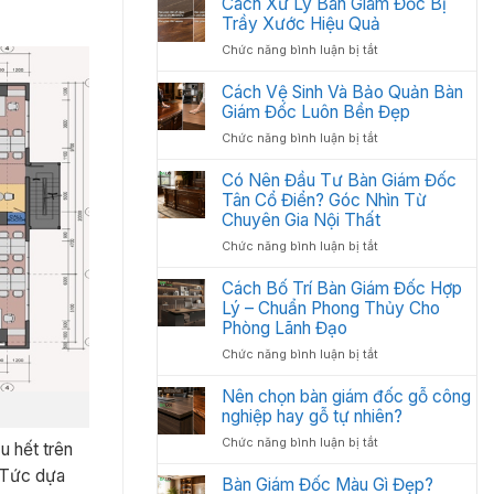
Cách Xử Lý Bàn Giám Đốc Bị
Các
:
Trầy Xước Hiệu Quả
Hạng
Thiết
Mục
ở
Chức năng bình luận bị tắt
Kế
Quan
Cách
Thi
Trọng
Xử
Cách Vệ Sinh Và Bảo Quản Bàn
Công
Cần
Lý
Giám Đốc Luôn Bền Đẹp
Nội
Có
Bàn
Thất
ở
Chức năng bình luận bị tắt
Giám
Văn
Cách
Đốc
Phòng
Vệ
Có Nên Đầu Tư Bàn Giám Đốc
Bị
Tối
Sinh
Tân Cổ Điển? Góc Nhìn Từ
Trầy
Ưu
Và
Chuyên Gia Nội Thất
Xước
Năm
Bảo
Hiệu
2026
ở
Chức năng bình luận bị tắt
Quản
Quả
Có
Bàn
Nên
Cách Bố Trí Bàn Giám Đốc Hợp
Giám
Đầu
Lý – Chuẩn Phong Thủy Cho
Đốc
Tư
Luôn
Phòng Lãnh Đạo
Bàn
Bền
ở
Chức năng bình luận bị tắt
Giám
Đẹp
Cách
Đốc
Bố
Nên chọn bàn giám đốc gỗ công
Tân
Trí
nghiệp hay gỗ tự nhiên?
Cổ
Bàn
Điển?
ở
Chức năng bình luận bị tắt
u hết trên
Giám
Góc
Nên
Đốc
Nhìn
, Tức dựa
chọn
Bàn Giám Đốc Màu Gì Đẹp?
Hợp
Từ