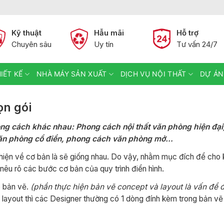
Kỹ thuật
Hẫu mãi
Hỗ trợ
Chuyên sâu
Uy tín
Tư vấn 24/7
IẾT KẾ
NHÀ MÁY SẢN XUẤT
DỊCH VỤ NỘI THẤT
DỰ ÁN
ọn gói
hong cách khác nhau: Phong cách nội thất văn phòng hiện đạ
văn phòng cổ điển, phong cách văn phòng mở…
c hiện về cơ bản là sẽ giống nhau. Do vậy, nhằm mục đích để cho
 nêu rõ các bước cơ bản của quy trình điển hình.
có bản vẽ.
(phần thực hiện bản vẽ concept và layout là vấn đề đ
 layout thì các Designer thường có 1 dòng đính kèm trong bản v