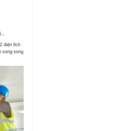
rí…
2 diện tích
n song song