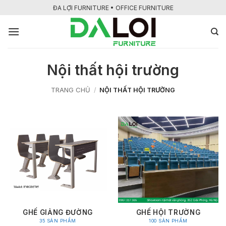
Bỏ
ĐA LỢI FURNITURE • OFFICE FURNITURE
qua
nội
dung
Nội thất hội trường
TRANG CHỦ
/
NỘI THẤT HỘI TRƯỜNG
GHẾ GIẢNG ĐƯỜNG
GHẾ HỘI TRƯỜNG
35 SẢN PHẨM
100 SẢN PHẨM