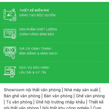
THIẾT KẾ MIỄN PHÍ
SÁNG TẠO ĐỘC QUYỀN
SẢN PHẨM CHẤT LƯỢNG
CHÍNH HÃNG ĐẢM BẢO
GIÁ CẢ CẠNH TRANH
BÌNH ĐẲNG & MINH BẠCH
DỊCH VỤ BẢO HÀNH
LÂU DÀI & UY TÍN
Showroom nội thất văn phòng
|
Nhà máy sản xuất
|
Bàn ghế văn phòng
|
Bàn văn phòng
|
Ghế văn phòng
|
Tủ văn phòng
|
Ghế hội trường nhập khẩu
|
Thiết kế
nội thất văn phòng
|
Nội thất khu công nghiệp
|
Cụm