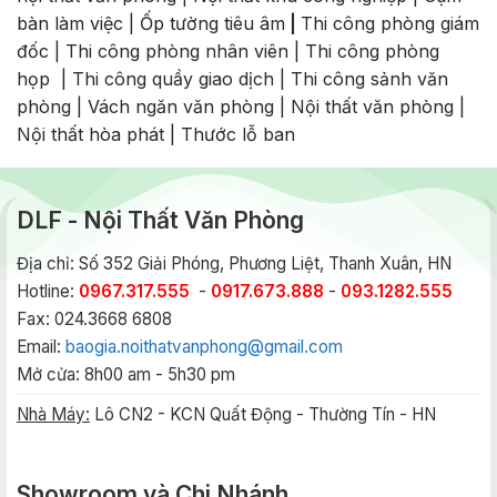
bàn làm việc
|
Ốp tường tiêu âm
|
Thi công phòng giám
đốc
|
Thi công phòng nhân viên
|
Thi công phòng
họp
|
Thi công quầy giao dịch
|
Thi công sảnh văn
phòng
|
Vách ngăn văn phòng
|
Nội thất văn phòng
|
Nội thất hòa phát
|
Thước lỗ ban
DLF - Nội Thất Văn Phòng
Địa chỉ: Số 352 Giải Phóng, Phương Liệt, Thanh Xuân, HN
Hotline:
0967.317.555
-
0917.673.888
-
093.1282.555
Fax: 024.3668 6808
Email:
baogia.noithatvanphong@gmail.com
Mở cửa: 8h00 am - 5h30 pm
Nhà Máy:
Lô CN2 - KCN Quất Động - Thường Tín - HN
Showroom và Chi Nhánh