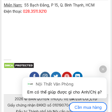
Miền Nam:
55 Bạch Đằng, P 15, Q. Bình Thạnh, HCM
Điện thoại:
028.3511.9210
Nội Thất Văn Phòng
Em có thể giúp được gì cho Anh/Chị ạ? 
2026 © BẢN QUYỀN THUỘC VỀ
DA LOI CO.,LTD
Giấy chứng nhận ĐKKD số 0101907041 do Sở Kế hoạch và
Cần mua hàng
Đầu tư Thành phố Hà Nội cấp ngày 05/04/2006