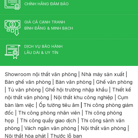
CHÍNH HÃNG ĐẢM BẢO
GIÁ CẢ CẠNH TRANH
BÌNH ĐẲNG & MINH BẠCH
DỊCH VỤ BẢO HÀNH
LÂU DÀI & UY TÍN
Showroom nội thất văn phòng
|
Nhà máy sản xuất
|
Bàn ghế văn phòng
|
Bàn văn phòng
|
Ghế văn phòng
|
Tủ văn phòng
|
Ghế hội trường nhập khẩu
|
Thiết kế
nội thất văn phòng
|
Nội thất khu công nghiệp
|
Cụm
bàn làm việc
|
Ốp tường tiêu âm
|
Thi công phòng giám
đốc
|
Thi công phòng nhân viên
|
Thi công phòng
họp
|
Thi công quầy giao dịch
|
Thi công sảnh văn
phòng
|
Vách ngăn văn phòng
|
Nội thất văn phòng
|
Nội thất hòa phát
|
Thước lỗ ban