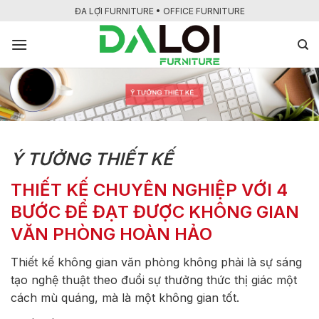
Bỏ
ĐA LỢI FURNITURE • OFFICE FURNITURE
qua
nội
dung
Ý TƯỞNG THIẾT KẾ
THIẾT KẾ CHUYÊN NGHIỆP VỚI 4
BƯỚC ĐỂ ĐẠT ĐƯỢC KHÔNG GIAN
VĂN PHÒNG HOÀN HẢO
Thiết kế không gian văn phòng không phải là sự sáng
tạo nghệ thuật theo đuổi sự thưởng thức thị giác một
cách mù quáng, mà là một không gian tốt.