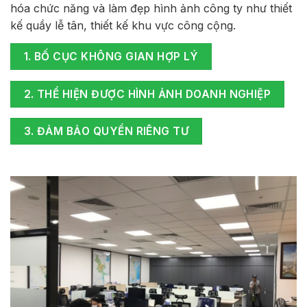
hóa chức năng và làm đẹp hình ảnh công ty như thiết
kế quầy lễ tân, thiết kế khu vực công cộng.
1. BỐ CỤC KHÔNG GIAN HỢP LÝ
2. THỂ HIỆN ĐƯỢC HÌNH ẢNH DOANH NGHIỆP
3. ĐẢM BẢO QUYỀN RIÊNG TƯ