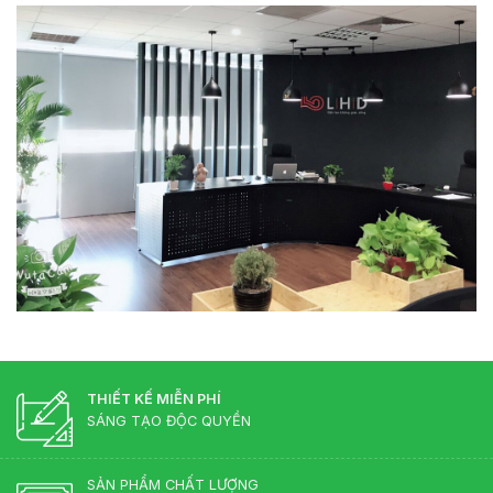
THIẾT KẾ MIỄN PHÍ
SÁNG TẠO ĐỘC QUYỀN
SẢN PHẨM CHẤT LƯỢNG