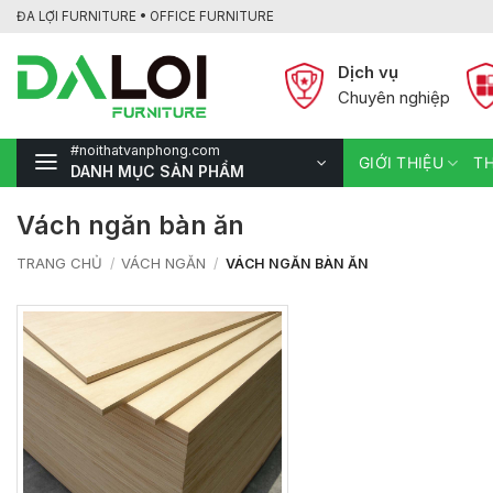
Bỏ
ĐA LỢI FURNITURE • OFFICE FURNITURE
qua
nội
Dịch vụ
dung
Chuyên nghiệp
#noithatvanphong.com
GIỚI THIỆU
TH
DANH MỤC SẢN PHẨM
Vách ngăn bàn ăn
TRANG CHỦ
VÁCH NGĂN
/
/
VÁCH NGĂN BÀN ĂN