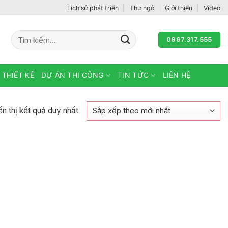
Lịch sử phát triển
Thư ngỏ
Giới thiệu
Video
Tìm
0967.317.555
kiếm:
 THIẾT KẾ
DỰ ÁN THI CÔNG
TIN TỨC
LIÊN HỆ
ển thị kết quả duy nhất