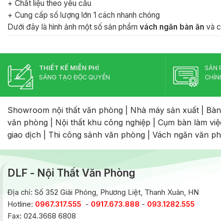
+ Chất liệu theo yêu cầu
+ Cung cấp số lượng lớn 1 cách nhanh chóng
Dưới đây là hình ảnh một số sản phẩm
vách ngăn bàn ăn
và cô
THIẾT KẾ MIỄN PHÍ
SẢN 
SÁNG TẠO ĐỘC QUYỀN
CHÍN
Showroom nội thất văn phòng
|
Nhà máy sản xuất
|
Bàn
văn phòng
|
Nội thất khu công nghiệp
|
Cụm bàn làm việ
giao dịch
|
Thi công sảnh văn phòng
|
Vách ngăn văn p
DLF - Nội Thất Văn Phòng
Địa chỉ: Số 352 Giải Phóng, Phương Liệt, Thanh Xuân, HN
Hotline:
0967.317.555
-
0917.673.888
-
093.1282.555
Fax: 024.3668 6808