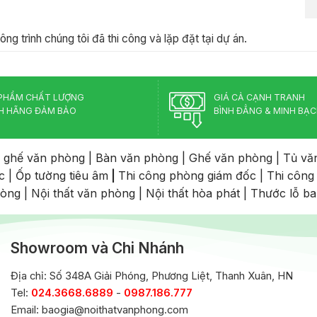
ng trình chúng tôi đã thi công và lặp đặt tại dự án.
PHẨM CHẤT LƯỢNG
GIÁ CẢ CẠNH TRANH
H HÃNG ĐẢM BẢO
BÌNH ĐẲNG & MINH BẠ
 ghế văn phòng
|
Bàn văn phòng
|
Ghế văn phòng
|
Tủ vă
c
|
Ốp tường tiêu âm
|
Thi công phòng giám đốc
|
Thi công
hòng
|
Nội thất văn phòng
|
Nội thất hòa phát
|
Thước lỗ b
Showroom và Chi Nhánh
Địa chỉ: Số 348A Giải Phóng, Phương Liệt, Thanh Xuân, HN
Tel:
024.3668.6889
-
0987.186.777
Email:
baogia@noithatvanphong.com