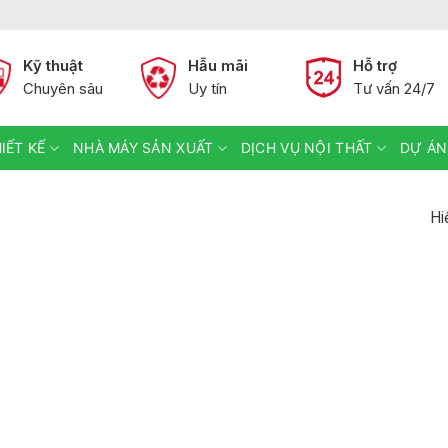
Kỹ thuật
Hẫu mãi
Hỗ trợ
Chuyên sâu
Uy tín
Tư vấn 24/7
IẾT KẾ
NHÀ MÁY SẢN XUẤT
DỊCH VỤ NỘI THẤT
DỰ ÁN
Hi