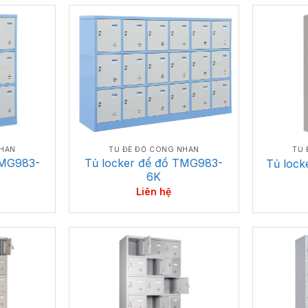
NHÂN
TỦ ĐỂ ĐỒ CÔNG NHÂN
TỦ 
TMG983-
Tủ locker để đồ TMG983-
Tủ lock
6K
Liên hệ