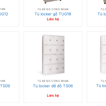
NHÂN
TỦ ĐỂ ĐỒ CÔNG NHÂN
TỦ 
UG12
Tủ locker gỗ TUG18
Tủ l
Liên hệ
TỦ 
NHÂN
TỦ ĐỂ ĐỒ CÔNG NHÂN
Tủ l
 TS09
Tủ locker để đồ TS06
Liên hệ