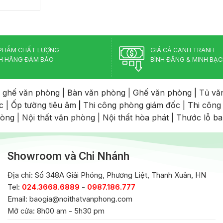
PHẨM CHẤT LƯỢNG
GIÁ CẢ CẠNH TRANH
H HÃNG ĐẢM BẢO
BÌNH ĐẲNG & MINH BẠ
 ghế văn phòng
|
Bàn văn phòng
|
Ghế văn phòng
|
Tủ vă
c
|
Ốp tường tiêu âm
|
Thi công phòng giám đốc
|
Thi công
hòng
|
Nội thất văn phòng
|
Nội thất hòa phát
|
Thước lỗ b
Showroom và Chi Nhánh
Địa chỉ: Số 348A Giải Phóng, Phương Liệt, Thanh Xuân, HN
Tel:
024.3668.6889
-
0987.186.777
Email:
baogia@noithatvanphong.com
Mở cửa: 8h00 am - 5h30 pm