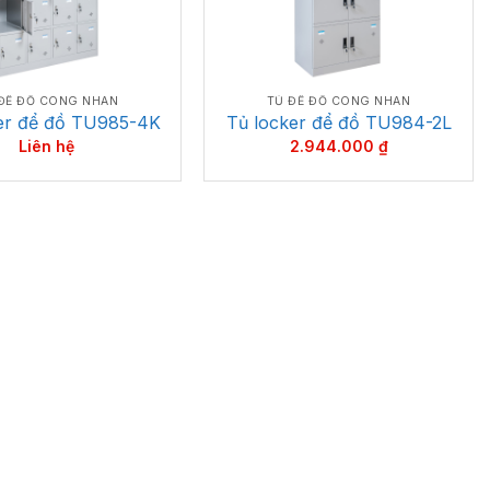
ĐỂ ĐỒ CÔNG NHÂN
TỦ ĐỂ ĐỒ CÔNG NHÂN
er để đồ TU985-4K
Tủ locker để đồ TU984-2L
Liên hệ
2.944.000
₫