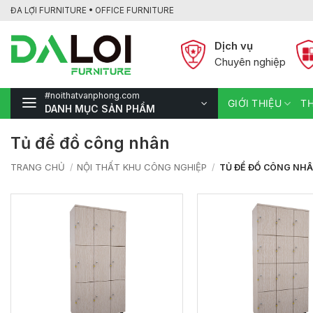
Bỏ
ĐA LỢI FURNITURE • OFFICE FURNITURE
qua
nội
Dịch vụ
dung
Chuyên nghiệp
#noithatvanphong.com
GIỚI THIỆU
TH
DANH MỤC SẢN PHẨM
Tủ để đồ công nhân
TRANG CHỦ
NỘI THẤT KHU CÔNG NGHIỆP
/
/
TỦ ĐỂ ĐỒ CÔNG NH