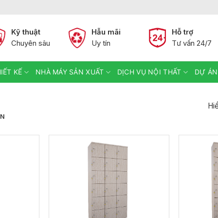
Kỹ thuật
Hẫu mãi
Hỗ trợ
Chuyên sâu
Uy tín
Tư vấn 24/7
IẾT KẾ
NHÀ MÁY SẢN XUẤT
DỊCH VỤ NỘI THẤT
DỰ ÁN
Hiể
ÂN