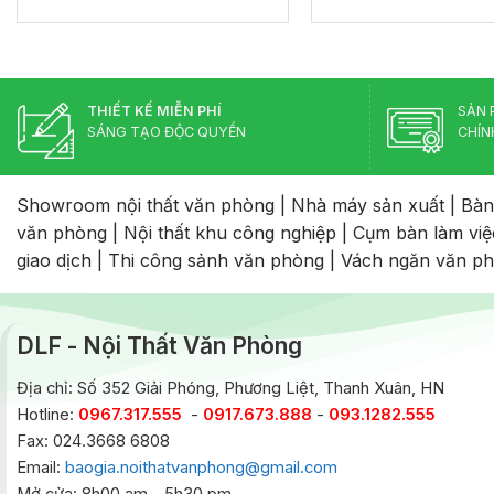
THIẾT KẾ MIỄN PHÍ
SẢN 
SÁNG TẠO ĐỘC QUYỀN
CHÍN
Showroom nội thất văn phòng
|
Nhà máy sản xuất
|
Bàn
văn phòng
|
Nội thất khu công nghiệp
|
Cụm bàn làm việ
giao dịch
|
Thi công sảnh văn phòng
|
Vách ngăn văn p
DLF - Nội Thất Văn Phòng
Địa chỉ: Số 352 Giải Phóng, Phương Liệt, Thanh Xuân, HN
Hotline:
0967.317.555
-
0917.673.888
-
093.1282.555
Fax: 024.3668 6808
Email:
baogia.noithatvanphong@gmail.com