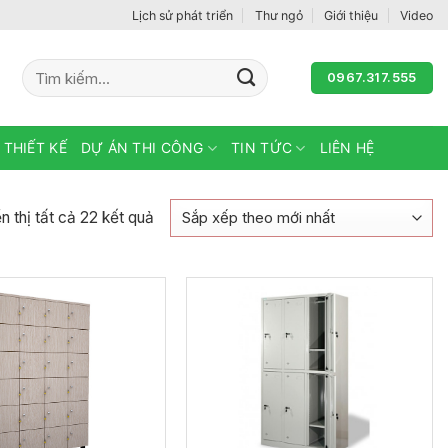
Lịch sử phát triển
Thư ngỏ
Giới thiệu
Video
Tìm
0967.317.555
kiếm:
 THIẾT KẾ
DỰ ÁN THI CÔNG
TIN TỨC
LIÊN HỆ
Đã
n thị tất cả 22 kết quả
sắp
xếp
theo
mới
nhất