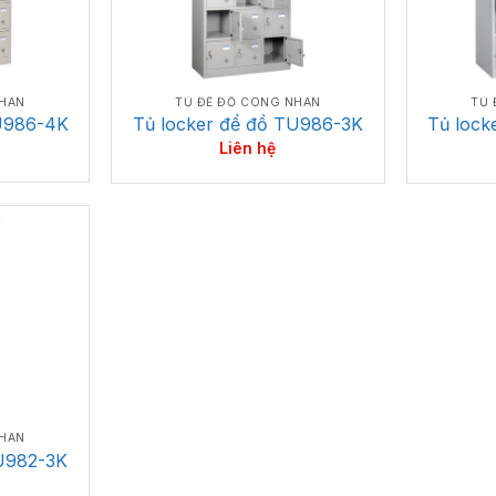
NHÂN
TỦ ĐỂ ĐỒ CÔNG NHÂN
TỦ 
TU986-4K
Tủ locker để đồ TU986-3K
Tủ lock
Liên hệ
NHÂN
TU982-3K