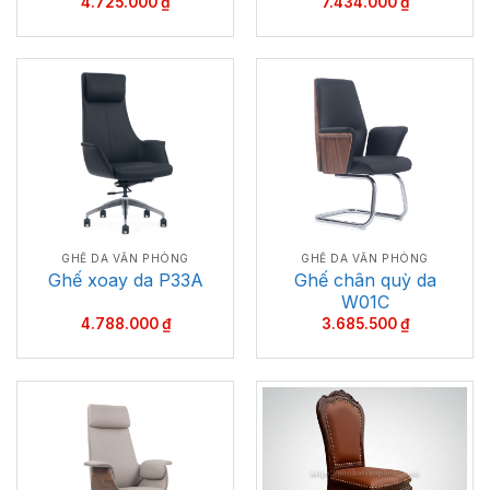
4.725.000
₫
7.434.000
₫
GHẾ DA VĂN PHÒNG
GHẾ DA VĂN PHÒNG
Ghế chân quỳ da
Ghế xoay da P33A
W01C
4.788.000
₫
3.685.500
₫