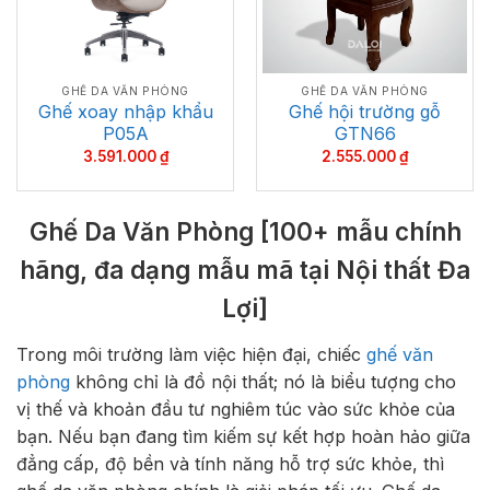
GHẾ DA VĂN PHÒNG
GHẾ DA VĂN PHÒNG
Ghế xoay nhập khẩu
Ghế hội trường gỗ
P05A
GTN66
3.591.000
₫
2.555.000
₫
Ghế Da Văn Phòng [100+ mẫu chính
hãng, đa dạng mẫu mã tại Nội thất Đa
Lợi]
Trong môi trường làm việc hiện đại, chiếc
ghế văn
phòng
không chỉ là đồ nội thất; nó là biểu tượng cho
vị thế và khoản đầu tư nghiêm túc vào sức khỏe của
bạn. Nếu bạn đang tìm kiếm sự kết hợp hoàn hảo giữa
đẳng cấp, độ bền và tính năng hỗ trợ sức khỏe, thì