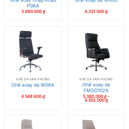
Ghế xoay da W06B
P08A
3.660.000
₫
4.221.000
₫
GHẾ DA VĂN PHÒNG
GHẾ DA VĂN PHÒNG
Ghế xoay da
Ghế xoay da W06A
FMGD102A
4.548.600
₫
5.380.000
₫
–
Khoảng
6.552.000
₫
giá:
từ
5.380.000 
đến
6.552.000 