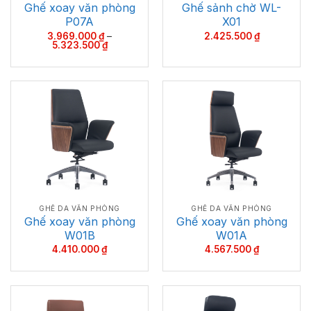
Ghế xoay văn phòng
Ghế sảnh chờ WL-
P07A
X01
3.969.000
₫
–
2.425.500
₫
Khoảng
5.323.500
₫
giá:
từ
3.969.000 ₫
đến
5.323.500 ₫
GHẾ DA VĂN PHÒNG
GHẾ DA VĂN PHÒNG
Ghế xoay văn phòng
Ghế xoay văn phòng
W01B
W01A
4.410.000
₫
4.567.500
₫