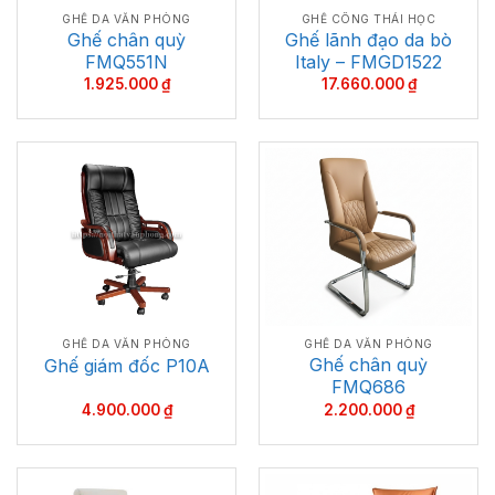
GHẾ DA VĂN PHÒNG
GHẾ CÔNG THÁI HỌC
Ghế chân quỳ
Ghế lãnh đạo da bò
FMQ551N
Italy – FMGD1522
1.925.000
₫
17.660.000
₫
GHẾ DA VĂN PHÒNG
GHẾ DA VĂN PHÒNG
Ghế chân quỳ
Ghế giám đốc P10A
FMQ686
4.900.000
₫
2.200.000
₫