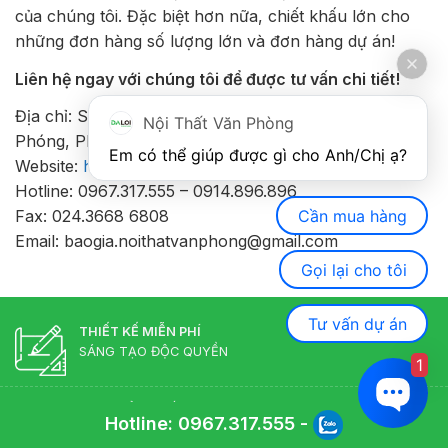
của chúng tôi. Đặc biệt hơn nữa, chiết khấu lớn cho
những đơn hàng số lượng lớn và đơn hàng dự án!
Liên hệ ngay với chúng tôi để được tư vấn chi tiết!
Địa chỉ: Showroom Nội thất văn phòng, số 352 Giải
Nội Thất Văn Phòng
Phóng, Phương Liệt, Hà Nội
Em có thể giúp được gì cho Anh/Chị ạ? 
Website:
https://noithatvanphong.com
Hotline: 0967.317.555 – 0914.896.896
Cần mua hàng
Fax: 024.3668 6808
Email: baogia.noithatvanphong@gmail.com
Gọi lại cho tôi
Tư vấn dự án
THIẾT KẾ MIỄN PHÍ
SÁNG TẠO ĐỘC QUYỀN
1
SẢN PHẨM CHẤT LƯỢNG
Hotline:
0967.317.555
-
CHÍNH HÃNG ĐẢM BẢO