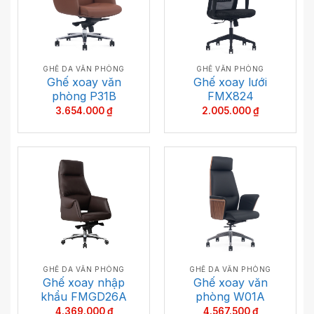
GHẾ DA VĂN PHÒNG
GHẾ VĂN PHÒNG
Ghế xoay văn
Ghế xoay lưới
phòng P31B
FMX824
3.654.000
₫
2.005.000
₫
GHẾ DA VĂN PHÒNG
GHẾ DA VĂN PHÒNG
Ghế xoay nhập
Ghế xoay văn
khẩu FMGD26A
phòng W01A
4.369.000
₫
4.567.500
₫