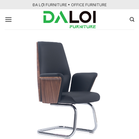
Bỏ
ĐA LỢI FURNITURE • OFFICE FURNITURE
qua
nội
dung