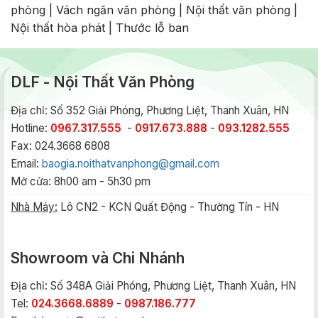
phòng
|
Vách ngăn văn phòng
|
Nội thất văn phòng
|
Nội thất hòa phát
|
Thước lỗ ban
DLF - Nội Thất Văn Phòng
Địa chỉ: Số 352 Giải Phóng, Phương Liệt, Thanh Xuân, HN
Hotline:
0967.317.555
-
0917.673.888
-
093.1282.555
Fax: 024.3668 6808
Email:
baogia.noithatvanphong@gmail.com
Mở cửa: 8h00 am - 5h30 pm
Nhà Máy:
Lô CN2 - KCN Quất Động - Thường Tín - HN
Showroom và Chi Nhánh
Địa chỉ: Số 348A Giải Phóng, Phương Liệt, Thanh Xuân, HN
Tel:
024.3668.6889
-
0987.186.777