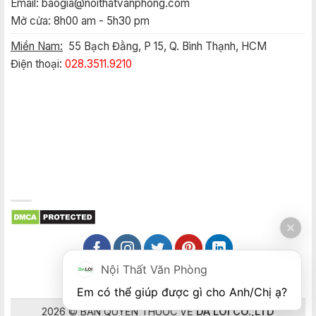
Email:
baogia@noithatvanphong.com
Mở cửa: 8h00 am - 5h30 pm
Miền Nam:
55 Bạch Đằng, P 15, Q. Bình Thạnh, HCM
Điện thoại:
028.3511.9210
Nội Thất Văn Phòng
Em có thể giúp được gì cho Anh/Chị ạ? 
2026 © BẢN QUYỀN THUỘC VỀ
DA LOI CO.,LTD