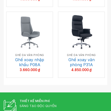
GHẾ DA VĂN PHÒNG
GHẾ DA VĂN PHÒNG
Ghế xoay nhập
Ghế xoay văn
khẩu P08A
phòng P31A
3.660.000
₫
4.850.000
₫
THIẾT KẾ MIỄN PHÍ
SÁNG TẠO ĐỘC QUYỀN