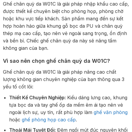
Ghế chân quỳ da W01C là giải pháp nhập khẩu cao cấp,
được thiết kế chuyên biệt cho phòng họp, phòng chờ
hoặc khu vực tiếp khách. Sản phẩm mang đến sự kết
hợp hoàn hảo giữa khung gỗ bọc da PU và chân quỳ
thép mạ cao cấp, tạo nên vẻ ngoài sang trọng, ổn định
và bền bỉ. Chiếc ghế chân quỳ da này sẽ nâng tầm
không gian của bạn.
Vì sao nên chọn ghế chân quỳ da W01C?
Ghế chân quỳ da W01C là giải pháp nâng cao chất
lượng không gian chuyên nghiệp của bạn thông qua 3
yếu tố cốt lõi:
Thiết Kế Chuyên Nghiệp:
Kiểu dáng lưng cao, khung
tựa bọc da và tay ghế ốp da mềm êm ái tạo nên vẻ
ngoài lịch sự, uy tín, rất phù hợp làm
ghế văn phòng
hoặc
ghế phòng họp cao cấp
.
Thoải Mái Tuyệt Đối:
Đệm ngồi mút đúc nguyên khối