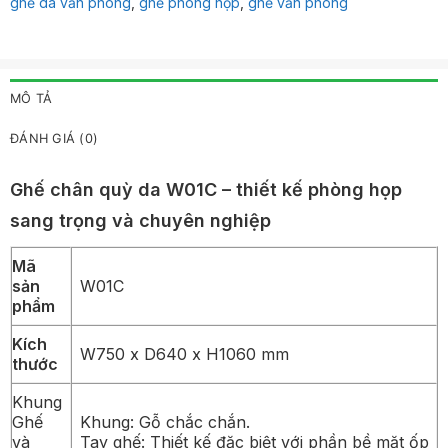
ghế da văn phòng
,
ghế phòng họp
,
ghế văn phòng
MÔ TẢ
ĐÁNH GIÁ (0)
Ghế chân quỳ da W01C – thiết kế phòng họp
sang trọng và chuyên nghiệp
Mã
sản
W01C
phẩm
Kích
W750 x D640 x H1060 mm
thước
Khung
Ghế
Khung: Gỗ chắc chắn.
và
Tay ghế: Thiết kế đặc biệt với phần bề mặt ốp