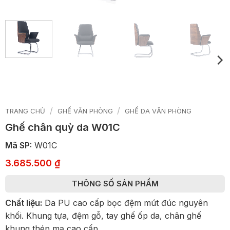
/
/
TRANG CHỦ
GHẾ VĂN PHÒNG
GHẾ DA VĂN PHÒNG
Ghế chân quỳ da W01C
Mã SP:
W01C
3.685.500
₫
THÔNG SỐ SẢN PHẨM
Chất liệu:
Da PU cao cấp bọc đệm mút đúc nguyên
khối. Khung tựa, đệm gỗ, tay ghế ốp da, chân ghế
khung thép mạ cao cấp.