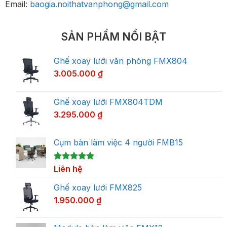
Email:
baogia.noithatvanphong@gmail.com
SẢN PHẨM NỔI BẬT
Ghế xoay lưới văn phòng FMX804
3.005.000
₫
Ghế xoay lưới FMX804TDM
3.295.000
₫
Cụm bàn làm việc 4 người FMB15
5.00
1
Liên hệ
trên 5
dựa trên
đánh giá
Ghế xoay lưới FMX825
1.950.000
₫