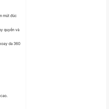
ệm mút đúc
uy quyền và
 xoay da 360
 cao.