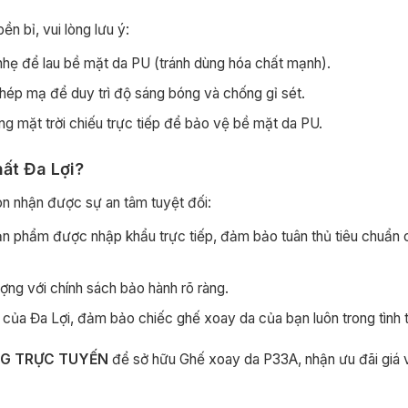
n bỉ, vui lòng lưu ý:
hẹ để lau bề mặt da PU (tránh dùng hóa chất mạnh).
hép mạ để duy trì độ sáng bóng và chống gỉ sét.
g mặt trời chiếu trực tiếp để bảo vệ bề mặt da PU.
hất Đa Lợi?
n nhận được sự an tâm tuyệt đối:
n phẩm được nhập khẩu trực tiếp, đảm bảo tuân thủ tiêu chuẩn 
ợng với chính sách bảo hành rõ ràng.
 của Đa Lợi, đảm bảo chiếc ghế xoay da của bạn luôn trong tình t
G TRỰC TUYẾN
để sở hữu Ghế xoay da P33A, nhận ưu đãi giá 