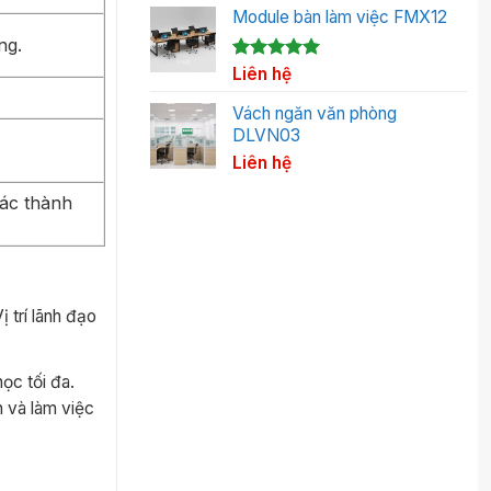
Module bàn làm việc FMX12
ng.
5.00
1
Liên hệ
trên 5
dựa trên
đánh giá
Vách ngăn văn phòng
DLVN03
Liên hệ
Các thành
 trí lãnh đạo
ọc tối đa.
n và làm việc