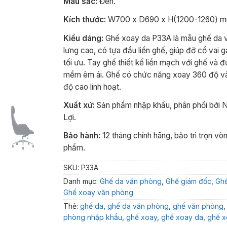
Màu sắc:
Đen.
Kích thước:
W700 x D690 x H(1200-1260) m
Kiểu dáng:
Ghế xoay da P33A là mẫu ghế da 
lưng cao, có tựa đầu liền ghế, giúp đỡ cổ vai g
tối ưu. Tay ghế thiết kế liền mạch với ghế và 
mềm êm ái. Ghế có chức năng xoay 360 độ và
độ cao linh hoạt.
Xuất xứ:
Sản phẩm nhập khẩu, phân phối bởi N
Lợi.
Bảo hành:
12 tháng chính hãng, bảo trì trọn vò
phẩm.
SKU:
P33A
Danh mục:
Ghế da văn phòng
,
Ghế giám đốc
,
Gh
Ghế xoay văn phòng
Thẻ:
ghế da
,
ghế da văn phòng
,
ghế văn phòng
phòng nhập khẩu
,
ghế xoay
,
ghế xoay da
,
ghế x