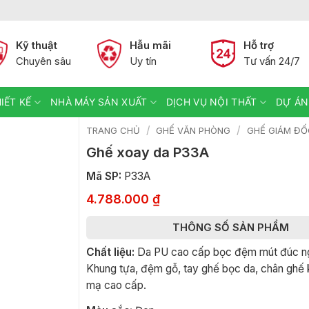
Kỹ thuật
Hẫu mãi
Hỗ trợ
Chuyên sâu
Uy tín
Tư vấn 24/7
IẾT KẾ
NHÀ MÁY SẢN XUẤT
DỊCH VỤ NỘI THẤT
DỰ ÁN
/
/
TRANG CHỦ
GHẾ VĂN PHÒNG
GHẾ GIÁM ĐỐ
Ghế xoay da P33A
Mã SP:
P33A
4.788.000
₫
THÔNG SỐ SẢN PHẨM
Chất liệu:
Da PU cao cấp bọc đệm mút đúc ng
Khung tựa, đệm gỗ, tay ghế bọc da, chân ghế 
mạ cao cấp.