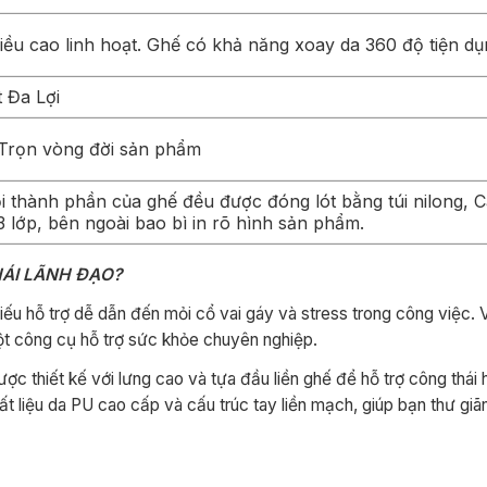
iều cao linh hoạt. Ghế có khả năng xoay da 360 độ tiện dụ
 Đa Lợi
 Trọn vòng đời sản phẩm
 thành phần của ghế đều được đóng lót bằng túi nilong, 
 lớp, bên ngoài bao bì in rõ hình sản phẩm.
HÁI LÃNH ĐẠO?
iếu hỗ trợ dễ dẫn đến mỏi cổ vai gáy và stress trong công việc. Vị
t công cụ hỗ trợ sức khỏe chuyên nghiệp.
thiết kế với lưng cao và tựa đầu liền ghế để hỗ trợ công thái h
liệu da PU cao cấp và cấu trúc tay liền mạch, giúp bạn thư giã