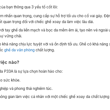
ủa bạn thông qua 3 yếu tố cốt lõi:
iểm nhấn quan trọng, cung cấp sự hỗ trợ tối ưu cho cổ vai gáy. Đ
 quan trọng đối với chiếc ghế xoay da làm việc lâu dài.
ới tay ghế da liền mạch và bọc da mềm êm ái, tạo nên vẻ ngoài 
sự vững chãi.
hả năng chịu lực tuyệt vời và ổn định tối ưu. Ghế có khả năng
iếc
ghế da văn phòng
chất lượng.
việc nào?
 da P33A là sự lựa chọn hoàn hảo cho:
ảo sức khỏe.
hiệp và phong thái nghiêm túc.
ng gian làm việc cá nhân với một chiếc ghế xoay da chất lượng