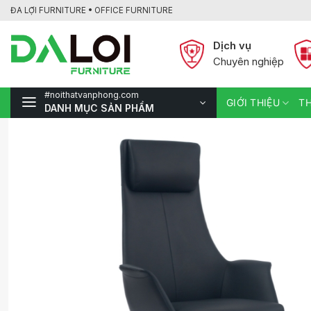
Bỏ
ĐA LỢI FURNITURE • OFFICE FURNITURE
qua
nội
Dịch vụ
dung
Chuyên nghiệp
#noithatvanphong.com
GIỚI THIỆU
TH
DANH MỤC SẢN PHẨM