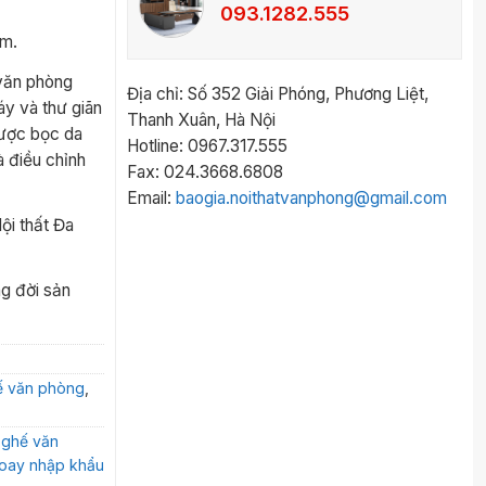
093.1282.555
m.
văn phòng
Địa chỉ: Số 352 Giải Phóng, Phương Liệt,
áy và thư giãn
Thanh Xuân, Hà Nội
được bọc da
Hotline: 0967.317.555
 điều chỉnh
Fax: 024.3668.6808
Email:
baogia.noithatvanphong@gmail.com
ội thất Đa
ng đời sản
ế văn phòng
,
,
ghế văn
oay nhập khẩu