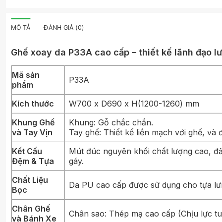
MÔ TẢ
ĐÁNH GIÁ (0)
Ghế xoay da P33A cao cấp – thiết kế lãnh đạo l
Mã sản
P33A
phẩm
Kích thước
W700 x D690 x H(1200-1260) mm
Khung Ghế
Khung: Gỗ chắc chắn.
và Tay Vịn
Tay ghế: Thiết kế liền mạch với ghế, và
Kết Cấu
Mút đúc nguyên khối chất lượng cao, đả
Đệm & Tựa
gáy.
Chất Liệu
Da PU cao cấp được sử dụng cho tựa lư
Bọc
Chân Ghế
Chân sao: Thép mạ cao cấp (Chịu lực tuy
và Bánh Xe