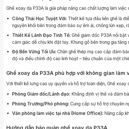
Ghế xoay da P33A là giải pháp nâng cao chất lượng làm việc c
Công Thái Học Tuyệt Vời:
Thiết kế tựa đầu liền ghế là đ
nguyên khối bên trong đảm bảo sự êm ái, chống lún xẹp, rất
Thiết Kế Lãnh Đạo Tinh Tế:
Ghế giám đốc P33A nổi bật v
cảm giác dễ chịu khi đặt tay. Khung gỗ bên trong gia tăng 
Độ Bền Vững Tối Ưu:
Chân ghế thép mạ cao cấp đảm bảo k
độ và điều chỉnh độ cao linh hoạt – tiêu chuẩn của một ch
Ghế xoay da P33A phù hợp với không gian làm 
Với thiết kế lưng cao uy quyền và hỗ trợ toàn diện, Ghế xoay
Phòng Giám đốc/Lãnh đạo:
Khẳng định vị thế và đảm b
Phòng Trưởng/Phó phòng:
Cung cấp sự hỗ trợ chuyên ng
Văn phòng làm việc tại nhà (Home Office):
Nâng cấp khô
Hướng dẫn bảo quản ghế xoay da P33A