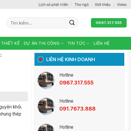
Lịch sử phát triển
Thư ngỏ
Giới thiệu
Video
Tìm
0967.317.555
kiếm:
 THIẾT KẾ
DỰ ÁN THI CÔNG
TIN TỨC
LIÊN HỆ
C
LIÊN HỆ KINH DOANH
Hotline
0967.317.555
Hotline
uyên khối.
091.7673.888
khung thép
Hotline