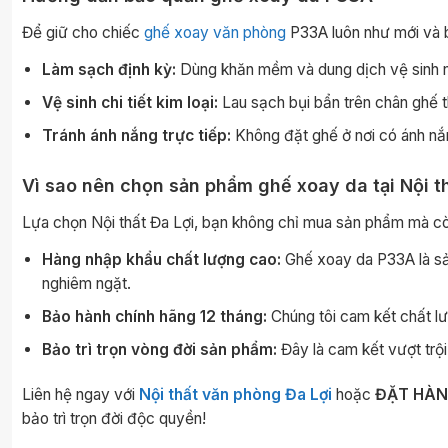
Để giữ cho chiếc
ghế xoay văn phòng
P33A luôn như mới và bề
Làm sạch định kỳ:
Dùng khăn mềm và dung dịch vệ sinh n
Vệ sinh chi tiết kim loại:
Lau sạch bụi bẩn trên chân ghế t
Tránh ánh nắng trực tiếp:
Không đặt ghế ở nơi có ánh nắn
Vì sao nên chọn sản phẩm ghế xoay da tại Nội t
Lựa chọn Nội thất Đa Lợi, bạn không chỉ mua sản phẩm mà cò
Hàng nhập khẩu chất lượng cao:
Ghế xoay da P33A là sả
nghiêm ngặt.
Bảo hành chính hãng 12 tháng:
Chúng tôi cam kết chất lư
Bảo trì trọn vòng đời sản phẩm:
Đây là cam kết vượt trội
Liên hệ ngay với
Nội thất văn phòng Đa Lợi
hoặc
ĐẶT HÀN
bảo trì trọn đời độc quyền!