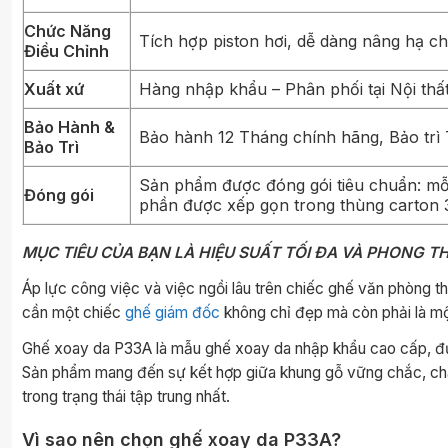
Chức Năng
Tích hợp piston hơi, dễ dàng nâng hạ ch
Điều Chỉnh
Xuất xứ
Hàng nhập khẩu – Phân phối tại Nội thất
Bảo Hành &
Bảo hành 12 Tháng chính hãng, Bảo trì
Bảo Trì
Sản phẩm được đóng gói tiêu chuẩn: mỗi
Đóng gói
phần được xếp gọn trong thùng carton 3
MỤC TIÊU CỦA BẠN LÀ HIỆU SUẤT TỐI ĐA VÀ PHONG T
Áp lực công việc và việc ngồi lâu trên chiếc ghế văn phòng th
cần một chiếc
ghế giám đốc
không chỉ đẹp mà còn phải là mộ
Ghế xoay da P33A là mẫu ghế xoay da nhập khẩu cao cấp, được 
Sản phẩm mang đến sự kết hợp giữa khung gỗ vững chắc, chất 
trong trạng thái tập trung nhất.
Vì sao nên chọn ghế xoay da P33A?