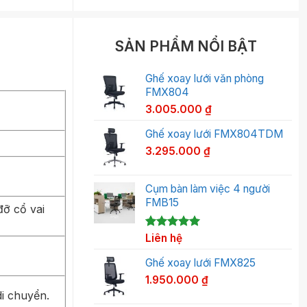
SẢN PHẨM NỔI BẬT
Ghế xoay lưới văn phòng
FMX804
3.005.000
₫
Ghế xoay lưới FMX804TDM
3.295.000
₫
Cụm bàn làm việc 4 người
FMB15
đỡ cổ vai
5.00
1
Liên hệ
trên 5
dựa trên
đánh giá
Ghế xoay lưới FMX825
1.950.000
₫
di chuyển.