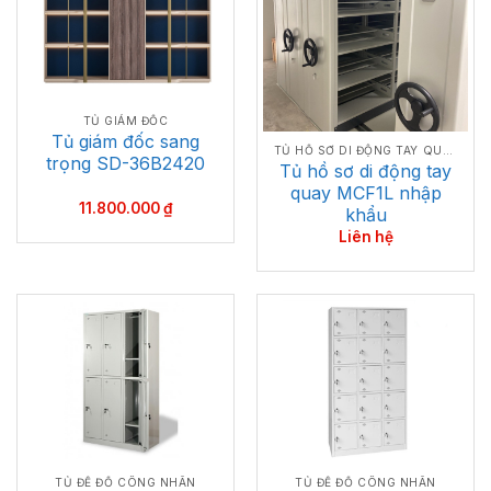
TỦ GIÁM ĐỐC
Tủ giám đốc sang
TỦ HỒ SƠ DI ĐỘNG TAY QUAY
trọng SD-36B2420
Tủ hồ sơ di động tay
quay MCF1L nhập
11.800.000
₫
khẩu
Liên hệ
TỦ ĐỂ ĐỒ CÔNG NHÂN
TỦ ĐỂ ĐỒ CÔNG NHÂN