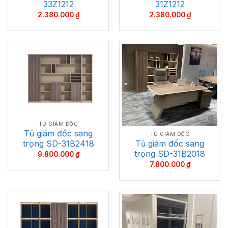
33Z1212
31Z1212
2.380.000
₫
2.380.000
₫
TỦ GIÁM ĐỐC
Tủ giám đốc sang
TỦ GIÁM ĐỐC
trọng SD-31B2418
Tủ giám đốc sang
trọng SD-31B2018
9.800.000
₫
7.800.000
₫