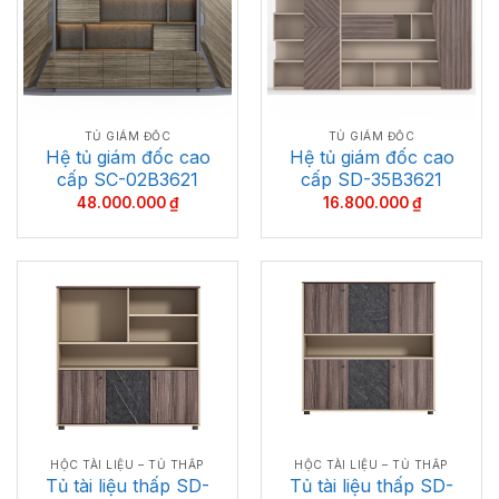
TỦ GIÁM ĐỐC
TỦ GIÁM ĐỐC
Hệ tủ giám đốc cao
Hệ tủ giám đốc cao
cấp SC-02B3621
cấp SD-35B3621
48.000.000
₫
16.800.000
₫
HỘC TÀI LIỆU – TỦ THẤP
HỘC TÀI LIỆU – TỦ THẤP
Tủ tài liệu thấp SD-
Tủ tài liệu thấp SD-