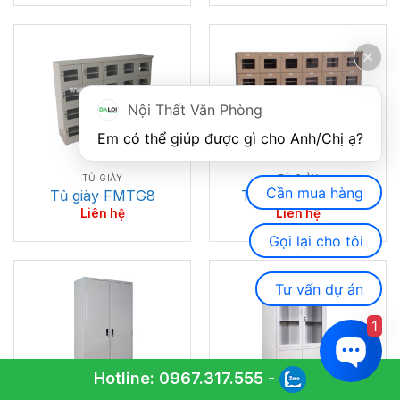
Nội Thất Văn Phòng
Em có thể giúp được gì cho Anh/Chị ạ? 
TỦ GIÀY
TỦ GIÀY
Cần mua hàng
Tủ giày FMTG8
Tủ giày FMTG09
Liên hệ
Liên hệ
Gọi lại cho tôi
Tư vấn dự án
1
Hotline:
0967.317.555
-