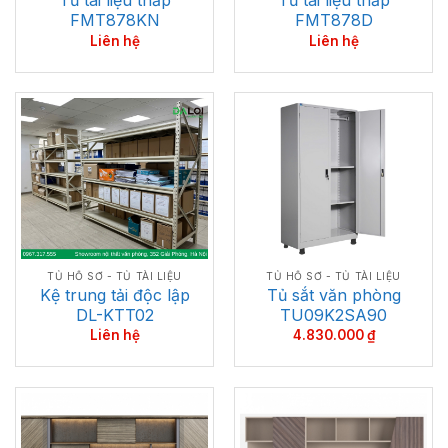
Tủ tài liệu thấp
Tủ tài liệu thấp
FMT878KN
FMT878D
Liên hệ
Liên hệ
TỦ HỒ SƠ - TỦ TÀI LIỆU
TỦ HỒ SƠ - TỦ TÀI LIỆU
Kệ trung tải độc lập
Tủ sắt văn phòng
DL-KTT02
TU09K2SA90
Liên hệ
4.830.000
₫