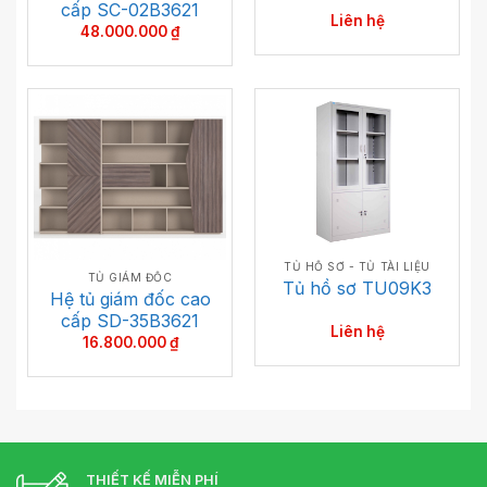
cấp SC-02B3621
Liên hệ
48.000.000
₫
TỦ HỒ SƠ - TỦ TÀI LIỆU
TỦ GIÁM ĐỐC
Tủ hồ sơ TU09K3
Hệ tủ giám đốc cao
cấp SD-35B3621
Liên hệ
16.800.000
₫
THIẾT KẾ MIỄN PHÍ