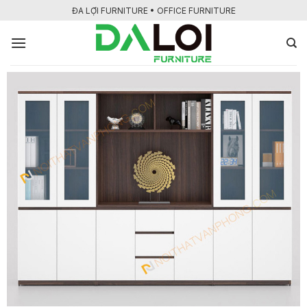
Bỏ
ĐA LỢI FURNITURE • OFFICE FURNITURE
qua
nội
dung