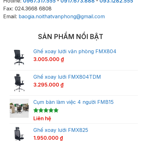
Hotline:
0967.317.555
-
0917.673.888
-
093.1282.555
Fax: 024.3668 6808
Email:
baogia.noithatvanphong@gmail.com
SẢN PHẨM NỔI BẬT
Ghế xoay lưới văn phòng FMX804
3.005.000
₫
Ghế xoay lưới FMX804TDM
3.295.000
₫
Cụm bàn làm việc 4 người FMB15
5.00
1
Liên hệ
trên 5
dựa trên
đánh giá
Ghế xoay lưới FMX825
1.950.000
₫