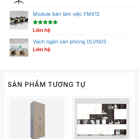
Module bàn làm việc FMX12
5.00
1
Liên hệ
trên 5
dựa trên
đánh giá
Vách ngăn văn phòng DLVN03
Liên hệ
SẢN PHẨM TƯƠNG TỰ