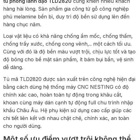
tủ phòng lãnh đạo TLD2820
cũng khiến nhiều khách
hàng hài lòng. Sản phẩm gia công từ gỗ công nghiệp
phủ melamine bền bỉ, duy trì độ bền sử dụng lên đến
hàng chục năm.
Loại vật liệu có khả năng chống ẩm mốc, chống thấm,
chống trầy xước, chống cong vênh,.. một cách tối ưu.
Cùng với đó là độ bền màu vượt trội, chịu lực tốt và tạo
độ bóng cho bề mặt sản phẩm, ít bám bụi bẩn, vệ sinh
dễ dàng.
Tủ mã TLD2820 được sản xuất trên công nghệ hiện đại
bằng cách dùng hệ thống máy CNC NESTING có độ
chính xác cao, hoàn toàn tự động trong khâu cắt,
khoan cùng máy dán cạnh tự động full chu trình nhập
khẩu Châu Âu. Hệ phụ kiện sử dụng cao cấp giúp các
chi tiết liên kết với nhau chặt chẽ, chính xác, an toàn
cho người dùng.
Một số ưu điểm vượt trội không thể