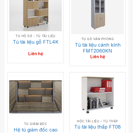
TỦ HỒ SƠ - TỦ TÀI LIỆU
TỦ GỖ VĂN PHÒNG
Tủ tài liệu gỗ FTL4K
Tủ tài liệu cánh kính
FMT2060KN
Liên hệ
Liên hệ
HỘC TÀI LIỆU – TỦ THẤP
TỦ GIÁM ĐỐC
Tủ tài liệu thấp FT08
Hệ tủ giám đốc cao