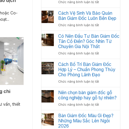
ao dịch
ở
Chức năng bình luận bị tắt
Kế
Cách
Thi
Xử
 hoặc Co-
Cách Vệ Sinh Và Bảo Quản
Công
Lý
Bàn Giám Đốc Luôn Bền Đẹp
Nội
ạt...
Bàn
Thất
ở
Chức năng bình luận bị tắt
Giám
Văn
Cách
Đốc
Phòng
Vệ
Có Nên Đầu Tư Bàn Giám Đốc
Bị
Tối
Sinh
Tân Cổ Điển? Góc Nhìn Từ
Trầy
Ưu
Và
Chuyên Gia Nội Thất
Xước
Năm
Bảo
Hiệu
2026
ở
Chức năng bình luận bị tắt
Quản
Quả
Có
Bàn
Nên
Cách Bố Trí Bàn Giám Đốc
Giám
Đầu
Hợp Lý – Chuẩn Phong Thủy
Đốc
Tư
Luôn
Cho Phòng Lãnh Đạo
Bàn
Bền
ở
Chức năng bình luận bị tắt
Giám
Đẹp
Cách
Đốc
g chi
Bố
Nên chọn bàn giám đốc gỗ
Tân
Trí
công nghiệp hay gỗ tự nhiên?
Cổ
Bàn
Điển?
ư vấn, thiết
ở
Chức năng bình luận bị tắt
Giám
Góc
Nên
Đốc
Nhìn
chọn
Bàn Giám Đốc Màu Gì Đẹp?
Hợp
Từ
bàn
Những Màu Sắc Lên Ngôi
Lý
Chuyên
giám
2026
–
Gia
đốc