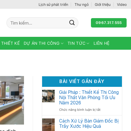
Lịch sử phát triển
Thư ngỏ
Giới thiệu
Video
Tìm
0967.317.555
kiếm:
 THIẾT KẾ
DỰ ÁN THI CÔNG
TIN TỨC
LIÊN HỆ
BÀI VIẾT GẦN ĐÂY
Giải Pháp : Thiết Kế Thi Công
Nội Thất Văn Phòng Tối Ưu
Năm 2026
ở
Chức năng bình luận bị tắt
Giải
Pháp
Cách Xử Lý Bàn Giám Đốc Bị
:
Trầy Xước Hiệu Quả
Thiết