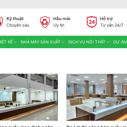
Kỹ thuật
Hẫu mãi
Hỗ trợ
Chuyên sâu
Uy tín
Tư vấn 24/7
IẾT KẾ
NHÀ MÁY SẢN XUẤT
DỊCH VỤ NỘI THẤT
DỰ ÁN