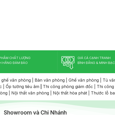
PHẨM CHẤT LƯỢNG
GIÁ CẢ CẠNH TRANH
H HÃNG ĐẢM BẢO
BÌNH ĐẲNG & MINH BẠ
 ghế văn phòng
|
Bàn văn phòng
|
Ghế văn phòng
|
Tủ vă
c
|
Ốp tường tiêu âm
|
Thi công phòng giám đốc
|
Thi công
hòng
|
Nội thất văn phòng
|
Nội thất hòa phát
|
Thước lỗ b
Showroom và Chi Nhánh