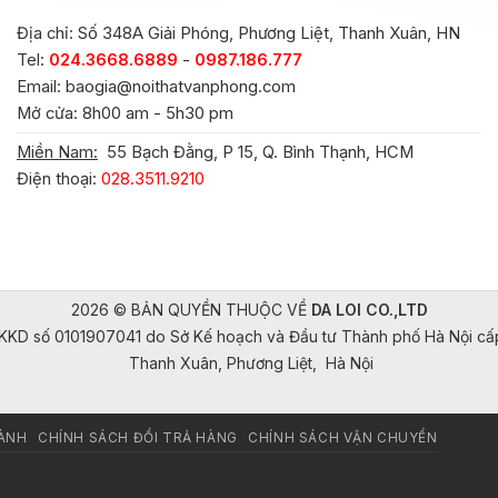
Địa chỉ: Số 348A Giải Phóng, Phương Liệt, Thanh Xuân, HN
Tel:
024.3668.6889
-
0987.186.777
Email:
baogia@noithatvanphong.com
Mở cửa: 8h00 am - 5h30 pm
Miền Nam:
55 Bạch Đằng, P 15, Q. Bình Thạnh, HCM
Điện thoại:
028.3511.9210
2026 © BẢN QUYỀN THUỘC VỀ
DA LOI CO.,LTD
KKD số 0101907041 do Sở Kế hoạch và Đầu tư Thành phố Hà Nội c
Thanh Xuân, Phương Liệt, Hà Nội
HÀNH
CHÍNH SÁCH ĐỔI TRẢ HÀNG
CHÍNH SÁCH VẬN CHUYỂN