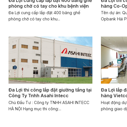
Đa Lợi cung cấp lắp đặt 400 băng ghế
Đa Lợi thi 
phòng chờ có tay cho khu bệnh viện
hàng Co-Op
Đa Lợi cung cấp lắp đặt 400 băng ghế
Tên dự án: Q
phòng chờ có tay cho khu...
Opbank Hải Ph
Đa Lợi thi công lắp đặt giường tầng tại
Đa Lợi lắp 
Công Ty Tnhh Asahi Intecc
hàng Vietc
Chủ Đầu Tư : Công ty TNHH ASAHI INTECC
Hoạt động dự á
HÀ NỘI Hạng mục thi công:...
phòng giao dị