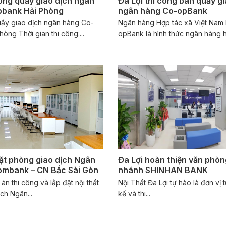
công quầy giao dịch ngân
Đa Lợi thi công bàn quầy gi
bank Hải Phòng
ngân hàng Co-opBank
uầy giao dịch ngân hàng Co-
Ngân hàng Hợp tác xã Việt Nam
òng Thời gian thi công:...
opBank là hình thức ngân hàng ho
đặt phòng giao dịch Ngân
Đa Lợi hoàn thiện văn phòn
ombank – CN Bắc Sài Gòn
nhánh SHINHAN BANK
n thi công và lắp đặt nội thất
Nội Thất Đa Lợi tự hào là đơn vị t
ch Ngân...
kế và thi...