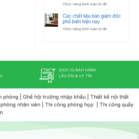
Chuẩn
Nội
ở
Chức năng bình luận bị tắt
gỗ
Phong
Thất
Bàn
công
Thủy
Giám
Các chất liệu bàn giám đốc
nghiệp
Cho
Đốc
phổ biến hiện nay
hay
Phòng
Màu
gỗ
Lãnh
ở
Chức năng bình luận bị tắt
Gì
tự
Đạo
Các
Đẹp?
nhiên?
chất
Những
liệu
Màu
bàn
Sắc
giám
Lên
đốc
Ngôi
phổ
2026
DỊCH VỤ BẢO HÀNH
biến
CH
LÂU DÀI & UY TÍN
hiện
nay
n phòng
|
Ghế hội trường nhập khẩu
|
Thiết kế nội thất
 phòng nhân viên
|
Thi công phòng họp
|
Thi công quầy
an