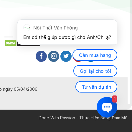
Nội Thất Văn Phòng
Em có thể giúp được gì cho Anh/Chị ạ? 
Cần mua hàng
Gọi lại cho tôi
Tư vấn dự án
ấp ngày 05/04/2006
1
Done With Passion - Thực Hiện Bằng Đam Mê