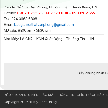
Địa chỉ: Số 352 Giải Phóng, Phương Liệt, Thanh Xuân, HN
Hotline:
0967.317.555
-
0917.673.888
-
093.1282.555
Fax: 024.3668 6808
Email:
baogia.noithatvanphong@gmail.com
Mở cửa: 8h00 am - 5h30 pm
Nhà Máy:
Lô CN2 - KCN Quất Động - Thường Tín - HN
Giấy chứng nhận Đ
ĐIỀU KHOẢN ĐỀU KIỆN
BẢO MẬT THÔNG TIN
CHÍNH SÁCH BẢO 
Copyright 2026 © Nội Thất Đa Lợi