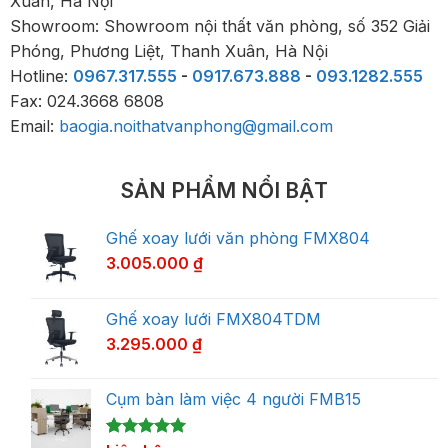
Xuân, Hà Nội
Showroom: Showroom nội thất văn phòng, số 352 Giải
Phóng, Phương Liệt, Thanh Xuân, Hà Nội
Hotline:
0967.317.555
-
0917.673.888
-
093.1282.555
Fax: 024.3668 6808
Email:
baogia.noithatvanphong@gmail.com
SẢN PHẨM NỔI BẬT
Ghế xoay lưới văn phòng FMX804
3.005.000
₫
Ghế xoay lưới FMX804TDM
3.295.000
₫
Cụm bàn làm việc 4 người FMB15