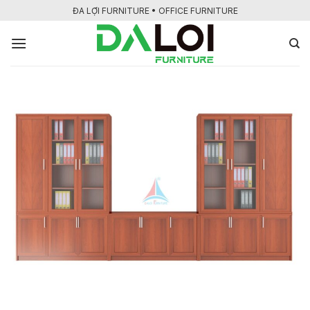
Bỏ
ĐA LỢI FURNITURE • OFFICE FURNITURE
qua
nội
dung