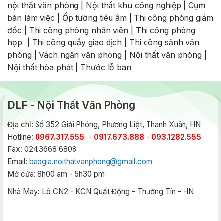
nội thất văn phòng
|
Nội thất khu công nghiệp
|
Cụm
bàn làm việc
|
Ốp tường tiêu âm
|
Thi công phòng giám
đốc
|
Thi công phòng nhân viên
|
Thi công phòng
họp
|
Thi công quầy giao dịch
|
Thi công sảnh văn
phòng
|
Vách ngăn văn phòng
|
Nội thất văn phòng
|
Nội thất hòa phát
|
Thước lỗ ban
DLF - Nội Thất Văn Phòng
Địa chỉ: Số 352 Giải Phóng, Phương Liệt, Thanh Xuân, HN
Hotline:
0967.317.555
-
0917.673.888
-
093.1282.555
Fax: 024.3668 6808
Email:
baogia.noithatvanphong@gmail.com
Mở cửa: 8h00 am - 5h30 pm
Nhà Máy:
Lô CN2 - KCN Quất Động - Thường Tín - HN