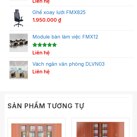
5.00
1
Liên hệ
trên 5
dựa trên
đánh giá
Ghế xoay lưới FMX825
1.950.000
₫
Module bàn làm việc FMX12
5.00
1
Liên hệ
trên 5
dựa trên
đánh giá
Vách ngăn văn phòng DLVN03
Liên hệ
SẢN PHẨM TƯƠNG TỰ