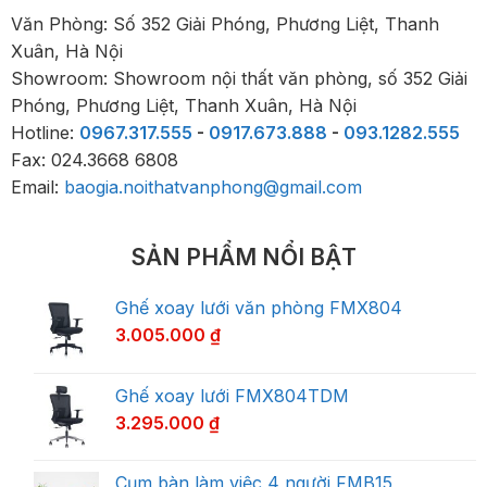
Văn Phòng: Số 352 Giải Phóng, Phương Liệt, Thanh
Xuân, Hà Nội
Showroom: Showroom nội thất văn phòng, số 352 Giải
Phóng, Phương Liệt, Thanh Xuân, Hà Nội
Hotline:
0967.317.555
-
0917.673.888
-
093.1282.555
Fax: 024.3668 6808
Email:
baogia.noithatvanphong@gmail.com
SẢN PHẨM NỔI BẬT
Ghế xoay lưới văn phòng FMX804
3.005.000
₫
Ghế xoay lưới FMX804TDM
3.295.000
₫
Cụm bàn làm việc 4 người FMB15