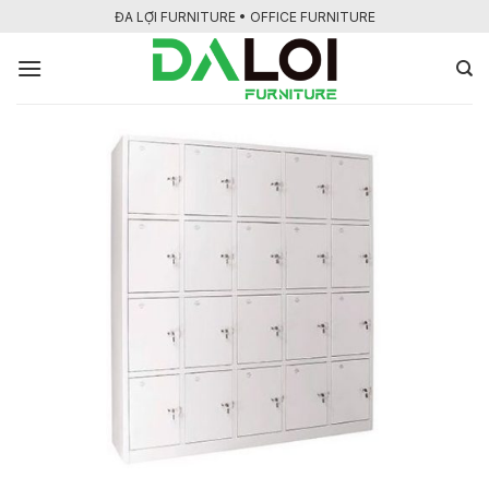
Bỏ
ĐA LỢI FURNITURE • OFFICE FURNITURE
qua
nội
dung