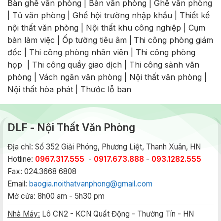
Bàn ghế văn phòng
|
Bàn văn phòng
|
Ghế văn phòng
|
Tủ văn phòng
|
Ghế hội trường nhập khẩu
|
Thiết kế
nội thất văn phòng
|
Nội thất khu công nghiệp
|
Cụm
bàn làm việc
|
Ốp tường tiêu âm
|
Thi công phòng giám
đốc
|
Thi công phòng nhân viên
|
Thi công phòng
họp
|
Thi công quầy giao dịch
|
Thi công sảnh văn
phòng
|
Vách ngăn văn phòng
|
Nội thất văn phòng
|
Nội thất hòa phát
|
Thước lỗ ban
DLF - Nội Thất Văn Phòng
Địa chỉ: Số 352 Giải Phóng, Phương Liệt, Thanh Xuân, HN
Hotline:
0967.317.555
-
0917.673.888
-
093.1282.555
Fax: 024.3668 6808
Email:
baogia.noithatvanphong@gmail.com
Mở cửa: 8h00 am - 5h30 pm
Nhà Máy:
Lô CN2 - KCN Quất Động - Thường Tín - HN