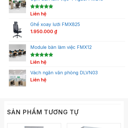
5.00
1
Liên hệ
trên 5
dựa trên
đánh giá
Ghế xoay lưới FMX825
1.950.000
₫
Module bàn làm việc FMX12
5.00
1
Liên hệ
trên 5
dựa trên
đánh giá
Vách ngăn văn phòng DLVN03
Liên hệ
SẢN PHẨM TƯƠNG TỰ