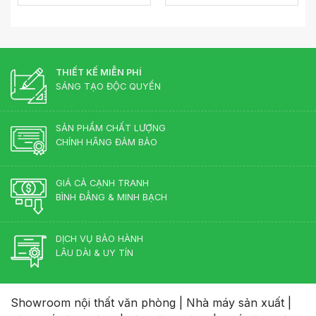
THIẾT KẾ MIỄN PHÍ
SÁNG TẠO ĐỘC QUYỀN
SẢN PHẨM CHẤT LƯỢNG
CHÍNH HÃNG ĐẢM BẢO
GIÁ CẢ CẠNH TRANH
BÌNH ĐẲNG & MINH BẠCH
DỊCH VỤ BẢO HÀNH
LÂU DÀI & UY TÍN
Showroom nội thất văn phòng
|
Nhà máy sản xuất
|