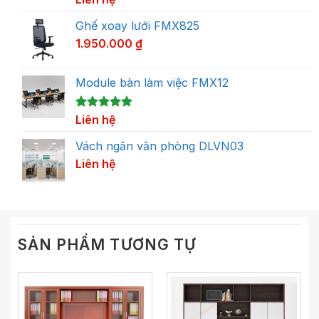
dựa trên
đánh giá
Ghế xoay lưới FMX825
1.950.000
₫
Module bàn làm việc FMX12
5.00
1
Liên hệ
trên 5
dựa trên
đánh giá
Vách ngăn văn phòng DLVN03
Liên hệ
SẢN PHẨM TƯƠNG TỰ