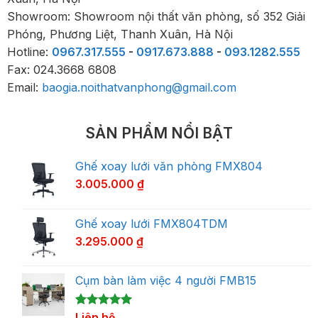
Showroom: Showroom nội thất văn phòng, số 352 Giải
Phóng, Phương Liệt, Thanh Xuân, Hà Nội
Hotline:
0967.317.555
-
0917.673.888
-
093.1282.555
Fax: 024.3668 6808
Email:
baogia.noithatvanphong@gmail.com
SẢN PHẨM NỔI BẬT
Ghế xoay lưới văn phòng FMX804
3.005.000
₫
Ghế xoay lưới FMX804TDM
3.295.000
₫
Cụm bàn làm việc 4 người FMB15
5.00
1
Liên hệ
trên 5