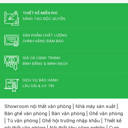
THIẾT KẾ MIỄN PHÍ
SÁNG TẠO ĐỘC QUYỀN
SẢN PHẨM CHẤT LƯỢNG
CHÍNH HÃNG ĐẢM BẢO
GIÁ CẢ CẠNH TRANH
BÌNH ĐẲNG & MINH BẠCH
DỊCH VỤ BẢO HÀNH
LÂU DÀI & UY TÍN
Showroom nội thất văn phòng
|
Nhà máy sản xuất
|
Bàn ghế văn phòng
|
Bàn văn phòng
|
Ghế văn phòng
|
Tủ văn phòng
|
Ghế hội trường nhập khẩu
|
Thiết kế
nội thất văn phòng
|
Nội thất khu công nghiệp
|
Cụm