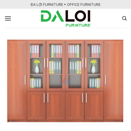
Bỏ
ĐA LỢI FURNITURE • OFFICE FURNITURE
qua
nội
dung