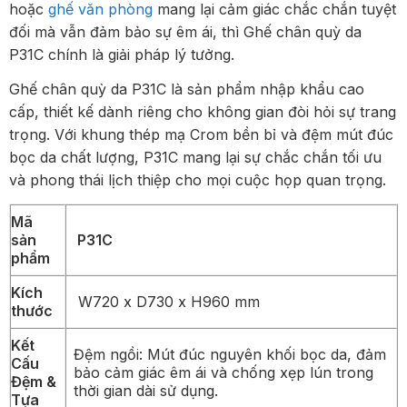
hoặc
ghế văn phòng
mang lại cảm giác chắc chắn tuyệt
đối mà vẫn đảm bảo sự êm ái, thì Ghế chân quỳ da
P31C chính là giải pháp lý tưởng.
Ghế chân quỳ da P31C là sản phẩm nhập khẩu cao
cấp, thiết kế dành riêng cho không gian đòi hỏi sự trang
trọng. Với khung thép mạ Crom bền bỉ và đệm mút đúc
bọc da chất lượng, P31C mang lại sự chắc chắn tối ưu
và phong thái lịch thiệp cho mọi cuộc họp quan trọng.
Mã
sản
P31C
phẩm
Kích
W720 x D730 x H960 mm
thước
Kết
Đệm ngồi: Mút đúc nguyên khối bọc da, đảm
Cấu
bảo cảm giác êm ái và chống xẹp lún trong
Đệm &
thời gian dài sử dụng.
Tựa