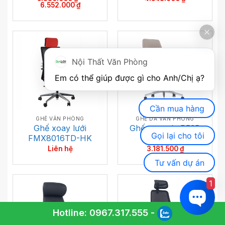
Khoảng
6.552.000
₫
giá:
từ
5.380.000 ₫
đến
6.552.000 ₫
Nội Thất Văn Phòng
Em có thể giúp được gì cho Anh/Chị ạ? 
Cần mua hàng
GHẾ VĂN PHÒNG
GHẾ DA VĂN PHÒNG
Ghế xoay lưới
Ghế xoay da P53B
Gọi lại cho tôi
FMX8016TD-HK
Liên hệ
3.181.500
₫
Tư vấn dự án
1
Hotline:
0967.317.555
-