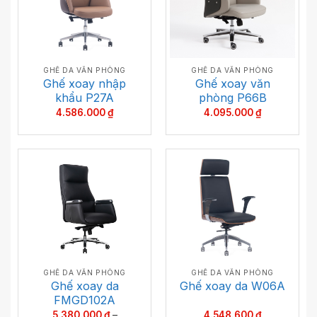
GHẾ DA VĂN PHÒNG
GHẾ DA VĂN PHÒNG
Ghế xoay nhập
Ghế xoay văn
khẩu P27A
phòng P66B
4.586.000
₫
4.095.000
₫
GHẾ DA VĂN PHÒNG
GHẾ DA VĂN PHÒNG
Ghế xoay da
Ghế xoay da W06A
FMGD102A
5.380.000
₫
–
4.548.600
₫