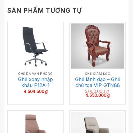
SẢN PHẨM TƯƠNG TỰ
GHẾ DA VĂN PHÒNG
GHẾ GIÁM ĐỐC
Ghế xoay nhập
Ghế lãnh đạo – Ghế
khẩu P12A-1
chủ tọa VIP GTN88
4.504.500
₫
5.000.000
₫
Giá
Giá
4.650.000
₫
gốc
hiện
là:
tại
5.000.000 ₫.
là:
4.650.000 ₫