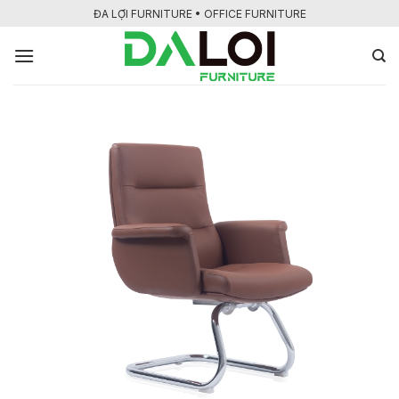
Bỏ
ĐA LỢI FURNITURE • OFFICE FURNITURE
qua
nội
dung