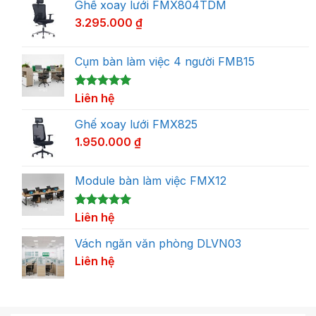
Ghế xoay lưới FMX804TDM
3.295.000
₫
Cụm bàn làm việc 4 người FMB15
5.00
1
Liên hệ
trên 5
dựa trên
đánh giá
Ghế xoay lưới FMX825
1.950.000
₫
Module bàn làm việc FMX12
5.00
1
Liên hệ
trên 5
dựa trên
đánh giá
Vách ngăn văn phòng DLVN03
Liên hệ