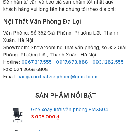
Để nhận tư vấn và báo giá sản phẩm tốt nhất quý
khách hàng vui lòng liên hệ chúng tôi theo địa chỉ:
Nội Thất Văn Phòng Đa Lợi
Văn Phòng: Số 352 Giải Phóng, Phương Liệt, Thanh
Xuân, Hà Nội
Showroom: Showroom nội thất văn phòng, số 352 Giải
Phóng, Phương Liệt, Thanh Xuân, Hà Nội
Hotline:
0967.317.555
-
0917.673.888
-
093.1282.555
Fax: 024.3668 6808
Email:
baogia.noithatvanphong@gmail.com
SẢN PHẨM NỔI BẬT
Ghế xoay lưới văn phòng FMX804
3.005.000
₫