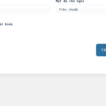
Mật độ chỗ ngồi
át biểu
TI