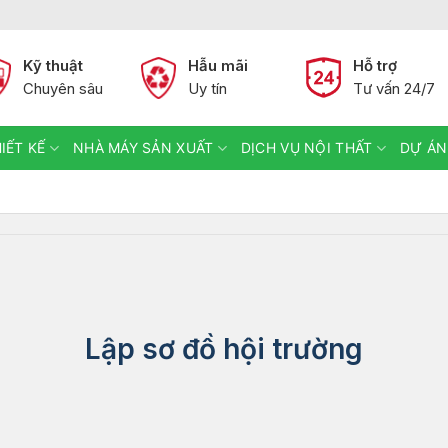
Kỹ thuật
Hẫu mãi
Hỗ trợ
Chuyên sâu
Uy tín
Tư vấn 24/7
IẾT KẾ
NHÀ MÁY SẢN XUẤT
DỊCH VỤ NỘI THẤT
DỰ ÁN
Lập sơ đồ hội trường