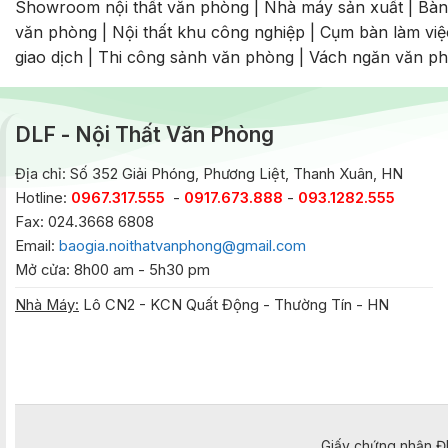
Showroom nội thất văn phòng
|
Nhà máy sản xuất
|
Bàn
văn phòng
|
Nội thất khu công nghiệp
|
Cụm bàn làm việ
giao dịch
|
Thi công sảnh văn phòng
|
Vách ngăn văn p
DLF - Nội Thất Văn Phòng
Địa chỉ: Số 352 Giải Phóng, Phương Liệt, Thanh Xuân, HN
Hotline:
0967.317.555
-
0917.673.888
-
093.1282.555
Fax: 024.3668 6808
Email:
baogia.noithatvanphong@gmail.com
Mở cửa: 8h00 am - 5h30 pm
Nhà Máy:
Lô CN2 - KCN Quất Động - Thường Tín - HN
Giấy chứng nhận Đ