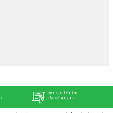
DỊCH VỤ BẢO HÀNH
CH
LÂU DÀI & UY TÍN