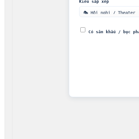
Kiểu sắp xếp
Có sân khấu / bục ph