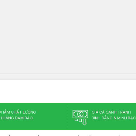
PHẨM CHẤT LƯỢNG
GIÁ CẢ CẠNH TRANH
H HÃNG ĐẢM BẢO
BÌNH ĐẲNG & MINH BẠ