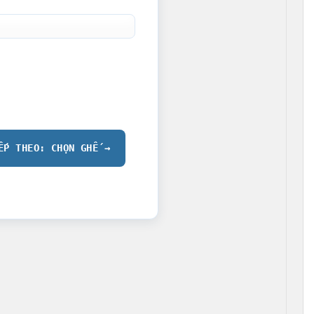
ẾP THEO: CHỌN GHẾ →