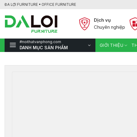
Bỏ
ĐA LỢI FURNITURE • OFFICE FURNITURE
qua
nội
Dịch vụ
dung
Chuyên nghiệp
#noithatvanphong.com
GIỚI THIỆU
TH
DANH MỤC SẢN PHẨM