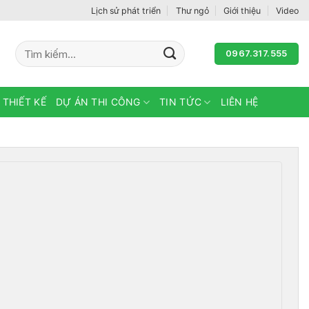
Lịch sử phát triển
Thư ngỏ
Giới thiệu
Video
Tìm
0967.317.555
kiếm:
 THIẾT KẾ
DỰ ÁN THI CÔNG
TIN TỨC
LIÊN HỆ