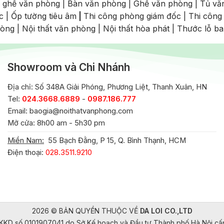
 ghế văn phòng
|
Bàn văn phòng
|
Ghế văn phòng
|
Tủ vă
c
|
Ốp tường tiêu âm
|
Thi công phòng giám đốc
|
Thi công
hòng
|
Nội thất văn phòng
|
Nội thất hòa phát
|
Thước lỗ b
Showroom và Chi Nhánh
Địa chỉ: Số 348A Giải Phóng, Phương Liệt, Thanh Xuân, HN
Tel:
024.3668.6889
-
0987.186.777
Email:
baogia@noithatvanphong.com
Mở cửa: 8h00 am - 5h30 pm
Miền Nam:
55 Bạch Đằng, P 15, Q. Bình Thạnh, HCM
Điện thoại:
028.3511.9210
2026 © BẢN QUYỀN THUỘC VỀ
DA LOI CO.,LTD
KKD số 0101907041 do Sở Kế hoạch và Đầu tư Thành phố Hà Nội c