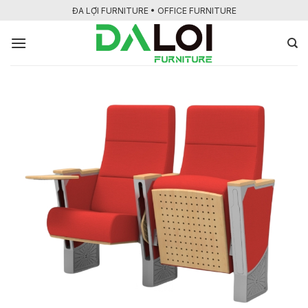
Bỏ
ĐA LỢI FURNITURE • OFFICE FURNITURE
qua
nội
dung