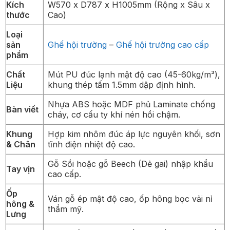
Kích
W570 x D787 x H1005mm (Rộng x Sâu x
thước
Cao)
Loại
sản
Ghế hội trường
–
Ghế hội trường cao cấp
phẩm
Chất
Mút PU đúc lạnh mật độ cao (45-60kg/m³),
Liệu
khung thép tấm 1.5mm dập định hình.
Nhựa ABS hoặc MDF phủ Laminate chống
Bàn viết
cháy, cơ cấu ty khí nén hồi chậm.
Khung
Hợp kim nhôm đúc áp lực nguyên khối, sơn
& Chân
tĩnh điện nhiệt độ cao.
Gỗ Sồi hoặc gỗ Beech (Dẻ gai) nhập khẩu
Tay vịn
cao cấp.
Ốp
Ván gỗ ép mật độ cao, ốp hông bọc vải nỉ
hông &
thẩm mỹ.
Lưng