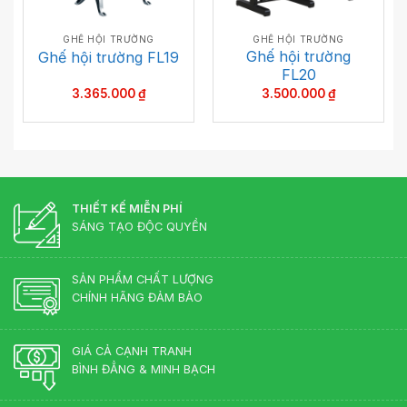
GHẾ HỘI TRƯỜNG
GHẾ HỘI TRƯỜNG
Ghế hội trường
Ghế hội trường FL19
FL20
3.365.000
₫
3.500.000
₫
THIẾT KẾ MIỄN PHÍ
SÁNG TẠO ĐỘC QUYỀN
SẢN PHẨM CHẤT LƯỢNG
CHÍNH HÃNG ĐẢM BẢO
GIÁ CẢ CẠNH TRANH
BÌNH ĐẲNG & MINH BẠCH