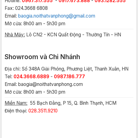
Hotline:
0967.317.555
-
0917.673.888
-
093.1282.555
Fax: 024.3668 6808
Email:
baogia.noithatvanphong@gmail.com
Mở cửa: 8h00 am - 5h30 pm
Nhà Máy:
Lô CN2 - KCN Quất Động - Thường Tín - HN
Showroom và Chi Nhánh
Địa chỉ: Số 348A Giải Phóng, Phương Liệt, Thanh Xuân, HN
Tel:
024.3668.6889
-
0987.186.777
Email:
baogia@noithatvanphong.com
Mở cửa: 8h00 am - 5h30 pm
Miền Nam:
55 Bạch Đằng, P 15, Q. Bình Thạnh, HCM
Điện thoại:
028.3511.9210