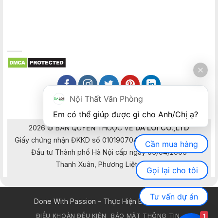
Nội Thất Văn Phòng
Em có thể giúp được gì cho Anh/Chị ạ? 
2026 © BẢN QUYỀN THUỘC VỀ
DA LOI CO.,LTD
Giấy chứng nhận ĐKKD số 0101907041 do Sở Kế hoạch và
Cần mua hàng
Đầu tư Thành phố Hà Nội cấp ngày 05/04/2006
Thanh Xuân, Phương Liệt, Hà Nội
Gọi lại cho tôi
Tư vấn dự án
Done With Passion - Thực Hiện Bằng Đam Mê
1
ĐIỀU KHOẢN ĐỀU KIỆN
BẢO MẬT THÔNG TIN