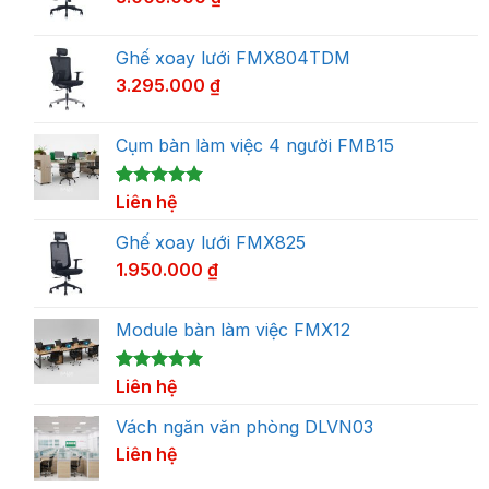
Ghế xoay lưới FMX804TDM
3.295.000
₫
Cụm bàn làm việc 4 người FMB15
5.00
1
Liên hệ
trên 5
dựa trên
đánh giá
Ghế xoay lưới FMX825
1.950.000
₫
Module bàn làm việc FMX12
5.00
1
Liên hệ
trên 5
dựa trên
đánh giá
Vách ngăn văn phòng DLVN03
Liên hệ