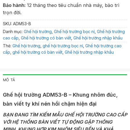
Bảo hành:
12 tháng theo tiêu chuẩn nhà máy, bảo trì
trọn đời.
SKU:
ADM53-B
Danh mục:
Ghế hội trường
,
Ghế hội trường bọc nỉ
,
Ghế hội trường
cao cấp
,
Ghế hội trường có bàn viết
,
Ghế hội trường nhập khẩu
Thẻ:
Ghế hội trường
,
ghế hội trường bọc nỉ
,
Ghế hội trường cao
cấp
,
ghế hội trường có bàn viết
,
Ghế hội trường nhập khẩu
MÔ TẢ
Ghế hội trường ADM53-B – Khung nhôm đúc,
bàn viết ty khí nén hồi chậm hiện đại
BẠN ĐANG TÌM KIẾM MẪU GHẾ HỘI TRƯỜNG CAO CẤP
VỚI HỆ THỐNG BÀN VIẾT TỰ ĐỘNG GẬP THÔNG
MINH, KHUNG HỢP KIM NHÔM SIÊU BỀN VÀ KHẢ