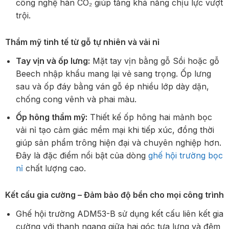
công nghệ hàn CO₂ giúp tăng khả năng chịu lực vượt
trội.
Thẩm mỹ tinh tế từ gỗ tự nhiên và vải nỉ
Tay vịn và ốp lưng:
Mặt tay vịn bằng gỗ Sồi hoặc gỗ
Beech nhập khẩu mang lại vẻ sang trọng. Ốp lưng
sau và ốp đáy bằng ván gỗ ép nhiều lớp dày dặn,
chống cong vênh và phai màu.
Ốp hông thẩm mỹ:
Thiết kế ốp hông hai mảnh bọc
vải nỉ tạo cảm giác mềm mại khi tiếp xúc, đồng thời
giúp sản phẩm trông hiện đại và chuyên nghiệp hơn.
Đây là đặc điểm nổi bật của dòng
ghế hội trường bọc
nỉ
chất lượng cao.
Kết cấu gia cường – Đảm bảo độ bền cho mọi công trình
Ghế hội trường ADM53-B sử dụng kết cấu liên kết gia
cường với thanh ngang giữa hai góc tựa lưng và đệm