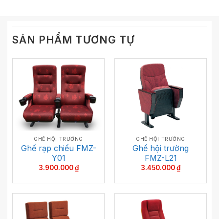
SẢN PHẨM TƯƠNG TỰ
GHẾ HỘI TRƯỜNG
GHẾ HỘI TRƯỜNG
Ghế hội trường
Ghế rạp chiếu FMZ-
FMZ-L21
Y01
3.450.000
₫
3.900.000
₫