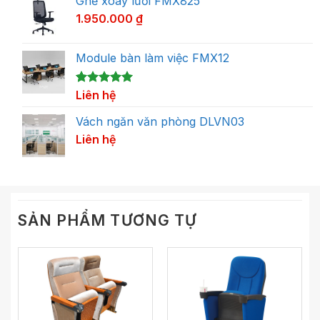
Ghế xoay lưới FMX825
1.950.000
₫
Module bàn làm việc FMX12
5.00
1
Liên hệ
trên 5
dựa trên
đánh giá
Vách ngăn văn phòng DLVN03
Liên hệ
SẢN PHẨM TƯƠNG TỰ