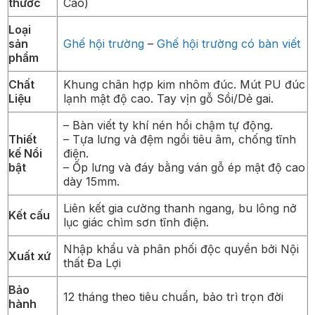
thước
Cao)
Loại
sản
Ghế hội trường
–
Ghế hội trường có bàn viết
phẩm
Chất
Khung chân hợp kim nhôm đúc. Mút PU đúc
Liệu
lạnh mật độ cao. Tay vịn gỗ Sồi/Dẻ gai.
– Bàn viết ty khí nén hồi chậm tự động.
Thiết
– Tựa lưng và đệm ngồi tiêu âm, chống tĩnh
kế Nổi
điện.
bật
– Ốp lưng và đáy bằng ván gỗ ép mật độ cao
dày 15mm.
Liên kết gia cường thanh ngang, bu lông nở
Kết cấu
lục giác chìm sơn tĩnh điện.
Nhập khẩu và phân phối độc quyền bởi Nội
Xuất xứ
thất Đa Lợi
Bảo
12 tháng theo tiêu chuẩn, bảo trì trọn đời
hành