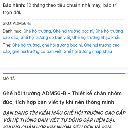
Bảo hành:
12 tháng theo tiêu chuẩn nhà máy, bảo trì
trọn đời.
SKU:
ADM56-B
Danh mục:
Ghế hội trường
,
Ghế hội trường bọc nỉ
,
Ghế hội trường
cao cấp
,
Ghế hội trường có bàn viết
,
Ghế hội trường nhập khẩu
Thẻ:
Ghế hội trường
,
ghế hội trường bọc nỉ
,
Ghế hội trường cao
cấp
,
ghế hội trường có bàn viết
,
Ghế hội trường nhập khẩu
MÔ TẢ
Ghế hội trường ADM56-B – Thiết kế chân nhôm
đúc, tích hợp bàn viết ty khí nén thông minh
BẠN ĐANG TÌM KIẾM MẪU GHẾ HỘI TRƯỜNG CAO CẤP
VỚI HỆ THỐNG BÀN VIẾT TỰ ĐỘNG GẬP HIỆN ĐẠI,
KHUNG CHÂN HỢP KIM NHÔM SIÊU BỀN VÀ KHẢ