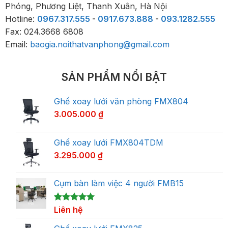
Phóng, Phương Liệt, Thanh Xuân, Hà Nội
Hotline:
0967.317.555
-
0917.673.888
-
093.1282.555
Fax: 024.3668 6808
Email:
baogia.noithatvanphong@gmail.com
SẢN PHẨM NỔI BẬT
Ghế xoay lưới văn phòng FMX804
3.005.000
₫
Ghế xoay lưới FMX804TDM
3.295.000
₫
Cụm bàn làm việc 4 người FMB15
5.00
1
Liên hệ
trên 5
dựa trên
đánh giá