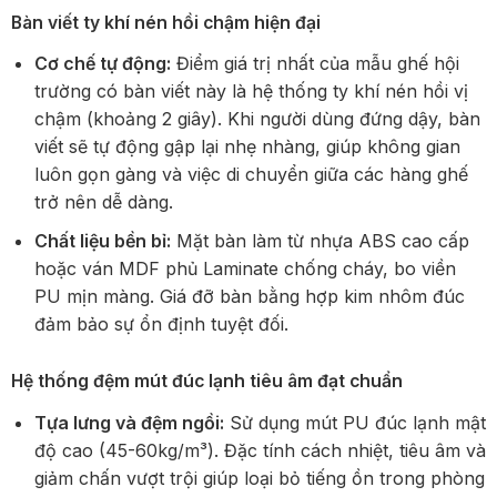
Bàn viết ty khí nén hồi chậm hiện đại
Cơ chế tự động:
Điểm giá trị nhất của mẫu ghế hội
trường có bàn viết này là hệ thống ty khí nén hồi vị
chậm (khoảng 2 giây). Khi người dùng đứng dậy, bàn
viết sẽ tự động gập lại nhẹ nhàng, giúp không gian
luôn gọn gàng và việc di chuyển giữa các hàng ghế
trở nên dễ dàng.
Chất liệu bền bỉ:
Mặt bàn làm từ nhựa ABS cao cấp
hoặc ván MDF phủ Laminate chống cháy, bo viền
PU mịn màng. Giá đỡ bàn bằng hợp kim nhôm đúc
đảm bảo sự ổn định tuyệt đối.
Hệ thống đệm mút đúc lạnh tiêu âm đạt chuẩn
Tựa lưng và đệm ngồi:
Sử dụng mút PU đúc lạnh mật
độ cao (45-60kg/m³). Đặc tính cách nhiệt, tiêu âm và
giảm chấn vượt trội giúp loại bỏ tiếng ồn trong phòng