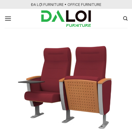
Bỏ
ĐA LỢI FURNITURE • OFFICE FURNITURE
qua
nội
dung