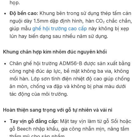
họp.
Độ bền cao:
Khung bên trong sử dụng thép tấm cán
nguội dày 1.5mm dập định hình, hàn CO₂ chắc chắn,
giúp mẫu
ghế hội trường cao cấp
này không bị xẹp
lún hay biến dạng sau nhiều năm sử dụng.
Khung chân hợp kim nhôm đúc nguyên khối
Chân ghế hội trường ADM56-B được sản xuất bằng
công nghệ đúc áp lực, bề mặt không ba via, không
mối hàn. Lớp sơn tĩnh điện nhiệt độ cao giúp chống
ăn mòn, chống va đập và không bị phai màu dưới
tác động của môi trường.
Hoàn thiện sang trọng với gỗ tự nhiên và vải nỉ
Tay vịn gỗ đẳng cấp:
Mặt tay vịn làm từ gỗ Sồi hoặc
gỗ Beech nhập khẩu, gia công nhẵn mịn, nâng tầm
thẩm mỹ cho sản phẩm.