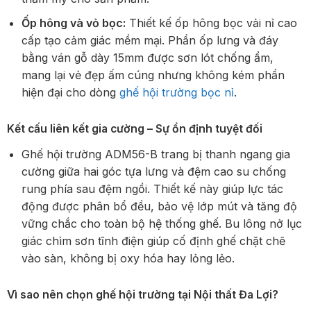
Ốp hông và vỏ bọc:
Thiết kế ốp hông bọc vải nỉ cao
cấp tạo cảm giác mềm mại. Phần ốp lưng và đáy
bằng ván gỗ dày 15mm được sơn lót chống ẩm,
mang lại vẻ đẹp ấm cúng nhưng không kém phần
hiện đại cho dòng
ghế hội trường bọc nỉ
.
Kết cấu liên kết gia cường – Sự ổn định tuyệt đối
Ghế hội trường ADM56-B trang bị thanh ngang gia
cường giữa hai góc tựa lưng và đệm cao su chống
rung phía sau đệm ngồi. Thiết kế này giúp lực tác
động được phân bổ đều, bảo vệ lớp mút và tăng độ
vững chắc cho toàn bộ hệ thống ghế. Bu lông nở lục
giác chìm sơn tĩnh điện giúp cố định ghế chặt chẽ
vào sàn, không bị oxy hóa hay lỏng lẻo.
Vì sao nên chọn ghế hội trường tại Nội thất Đa Lợi?