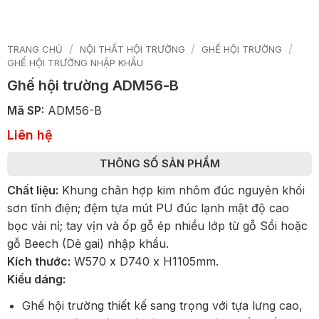
/
/
/
TRANG CHỦ
NỘI THẤT HỘI TRƯỜNG
GHẾ HỘI TRƯỜNG
GHẾ HỘI TRƯỜNG NHẬP KHẨU
Ghế hội trường ADM56-B
Mã SP:
ADM56-B
Liên hệ
THÔNG SỐ SẢN PHẨM
Chất liệu:
Khung chân hợp kim nhôm đúc nguyên khối
sơn tĩnh điện; đệm tựa mút PU đúc lạnh mật độ cao
bọc vải nỉ; tay vịn và ốp gỗ ép nhiều lớp từ gỗ Sồi hoặc
gỗ Beech (Dẻ gai) nhập khẩu.
Kích thước:
W570 x D740 x H1105mm.
Kiểu dáng:
Ghế hội trường thiết kế sang trọng với tựa lưng cao,