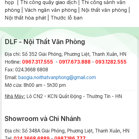
họp
|
Thi công quầy giao dịch
|
Thi công sảnh văn
phòng
|
Vách ngăn văn phòng
|
Nội thất văn phòng
|
Nội thất hòa phát
|
Thước lỗ ban
DLF - Nội Thất Văn Phòng
Địa chỉ: Số 352 Giải Phóng, Phương Liệt, Thanh Xuân, HN
Hotline:
0967.317.555
-
0917.673.888
-
093.1282.555
Fax: 024.3668 6808
Email:
baogia.noithatvanphong@gmail.com
Mở cửa: 8h00 am - 5h30 pm
Nhà Máy:
Lô CN2 - KCN Quất Động - Thường Tín - HN
Showroom và Chi Nhánh
Địa chỉ: Số 348A Giải Phóng, Phương Liệt, Thanh Xuân, HN
Tel:
024.3668.6889
-
0987.186.777