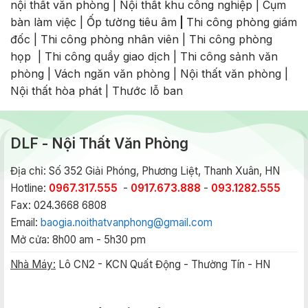
nội thất văn phòng
|
Nội thất khu công nghiệp
|
Cụm
bàn làm việc
|
Ốp tường tiêu âm
|
Thi công phòng giám
đốc
|
Thi công phòng nhân viên
|
Thi công phòng
họp
|
Thi công quầy giao dịch
|
Thi công sảnh văn
phòng
|
Vách ngăn văn phòng
|
Nội thất văn phòng
|
Nội thất hòa phát
|
Thước lỗ ban
DLF - Nội Thất Văn Phòng
Địa chỉ: Số 352 Giải Phóng, Phương Liệt, Thanh Xuân, HN
Hotline:
0967.317.555
-
0917.673.888
-
093.1282.555
Fax: 024.3668 6808
Email:
baogia.noithatvanphong@gmail.com
Mở cửa: 8h00 am - 5h30 pm
Nhà Máy:
Lô CN2 - KCN Quất Động - Thường Tín - HN