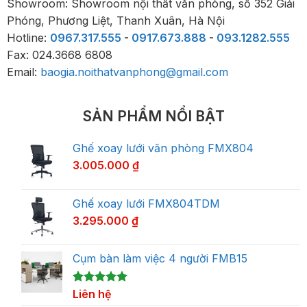
Showroom: Showroom nội thất văn phòng, số 352 Giải
Phóng, Phương Liệt, Thanh Xuân, Hà Nội
Hotline:
0967.317.555
-
0917.673.888
-
093.1282.555
Fax: 024.3668 6808
Email:
baogia.noithatvanphong@gmail.com
SẢN PHẨM NỔI BẬT
Ghế xoay lưới văn phòng FMX804
3.005.000
₫
Ghế xoay lưới FMX804TDM
3.295.000
₫
Cụm bàn làm việc 4 người FMB15
5.00
1
Liên hệ
trên 5
dựa trên