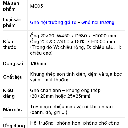
Mã sản
MC05
phẩm
Loại sản
Ghế hội trường giá rẻ
–
Ghế hội trường
phẩm
Ống 20×20: W450 x D580 x H1000 mm
Kích
Ống 25×25: W460 x D615 x H1000 mm
thước
(Trong đó W: chiều rộng, D: chiều sâu, H:
chiều cao)
Dung sai
±10mm
Khung thép sơn tĩnh điện, đệm và tựa bọc
Chất liệu
vải nỉ, mút thường
Kiểu
Ghế chân tĩnh – khung ống thép
dáng
(20x20mm hoặc 25x25mm)
Tùy chọn nhiều màu vải nỉ khác nhau
Màu sắc
(xanh, đỏ, ghi,…)
Hội trường, phòng họp, phòng chờ công
Ứng dụng