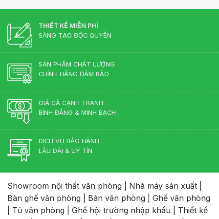
THIẾT KẾ MIỄN PHÍ
SÁNG TẠO ĐỘC QUYỀN
SẢN PHẨM CHẤT LƯỢNG
CHÍNH HÃNG ĐẢM BẢO
GIÁ CẢ CẠNH TRANH
BÌNH ĐẲNG & MINH BẠCH
DỊCH VỤ BẢO HÀNH
LÂU DÀI & UY TÍN
Showroom nội thất văn phòng
|
Nhà máy sản xuất
|
Bàn ghế văn phòng
|
Bàn văn phòng
|
Ghế văn phòng
|
Tủ văn phòng
|
Ghế hội trường nhập khẩu
|
Thiết kế