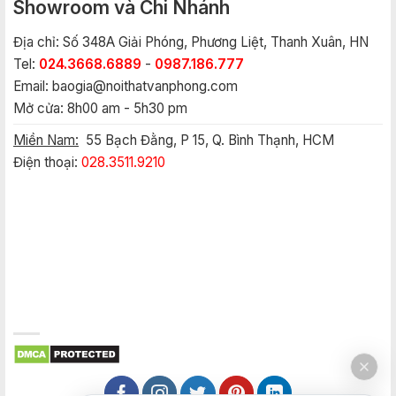
Showroom và Chi Nhánh
Địa chỉ: Số 348A Giải Phóng, Phương Liệt, Thanh Xuân, HN
Tel:
024.3668.6889
-
0987.186.777
Email:
baogia@noithatvanphong.com
Mở cửa: 8h00 am - 5h30 pm
Miền Nam:
55 Bạch Đằng, P 15, Q. Bình Thạnh, HCM
Điện thoại:
028.3511.9210