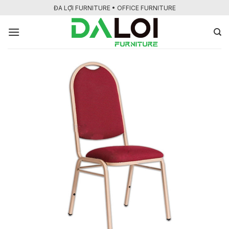
Bỏ
ĐA LỢI FURNITURE • OFFICE FURNITURE
qua
nội
dung