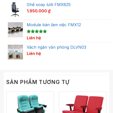
đánh giá
Ghế xoay lưới FMX825
1.950.000
₫
Module bàn làm việc FMX12
5.00
1
Liên hệ
trên 5
dựa trên
đánh giá
Vách ngăn văn phòng DLVN03
Liên hệ
SẢN PHẨM TƯƠNG TỰ