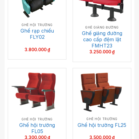
GHẾ HỘI TRƯỜNG
GHẾ GIẢNG ĐƯỜNG
Ghế rạp chiếu
Ghế giảng đường
FLY02
cao cấp đệm lật
FMHT23
3.800.000
₫
3.250.000
₫
GHẾ HỘI TRƯỜNG
GHẾ HỘI TRƯỜNG
Ghế hội trường
Ghế hội trường FL25
FL05
3.500.000
₫
3.300.000
₫