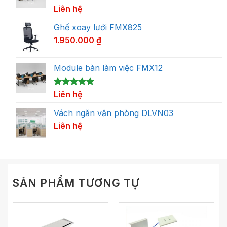
5.00
1
Liên hệ
trên 5
dựa trên
đánh giá
Ghế xoay lưới FMX825
1.950.000
₫
Module bàn làm việc FMX12
5.00
1
Liên hệ
trên 5
dựa trên
đánh giá
Vách ngăn văn phòng DLVN03
Liên hệ
SẢN PHẨM TƯƠNG TỰ