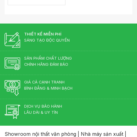
THIẾT KẾ MIỄN PHÍ
SÁNG TẠO ĐỘC QUYỀN
SẢN PHẨM CHẤT LƯỢNG
CHÍNH HÃNG ĐẢM BẢO
GIÁ CẢ CẠNH TRANH
BÌNH ĐẲNG & MINH BẠCH
DỊCH VỤ BẢO HÀNH
LÂU DÀI & UY TÍN
Showroom nội thất văn phòng
|
Nhà máy sản xuất
|