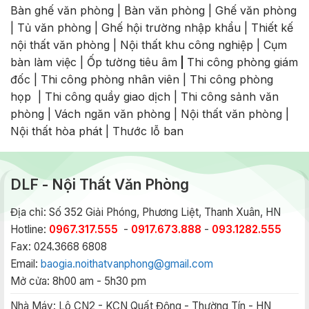
Bàn ghế văn phòng
|
Bàn văn phòng
|
Ghế văn phòng
|
Tủ văn phòng
|
Ghế hội trường nhập khẩu
|
Thiết kế
nội thất văn phòng
|
Nội thất khu công nghiệp
|
Cụm
bàn làm việc
|
Ốp tường tiêu âm
|
Thi công phòng giám
đốc
|
Thi công phòng nhân viên
|
Thi công phòng
họp
|
Thi công quầy giao dịch
|
Thi công sảnh văn
phòng
|
Vách ngăn văn phòng
|
Nội thất văn phòng
|
Nội thất hòa phát
|
Thước lỗ ban
DLF - Nội Thất Văn Phòng
Địa chỉ: Số 352 Giải Phóng, Phương Liệt, Thanh Xuân, HN
Hotline:
0967.317.555
-
0917.673.888
-
093.1282.555
Fax: 024.3668 6808
Email:
baogia.noithatvanphong@gmail.com
Mở cửa: 8h00 am - 5h30 pm
Nhà Máy:
Lô CN2 - KCN Quất Động - Thường Tín - HN