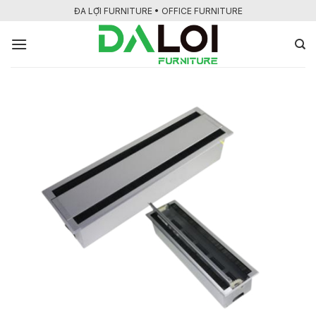
Bỏ
ĐA LỢI FURNITURE • OFFICE FURNITURE
qua
nội
dung