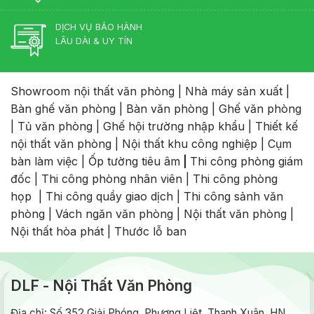
DỊCH VỤ BẢO HÀNH
LÂU DÀI & UY TÍN
Showroom nội thất văn phòng
|
Nhà máy sản xuất
|
Bàn ghế văn phòng
|
Bàn văn phòng
|
Ghế văn phòng
|
Tủ văn phòng
|
Ghế hội trường nhập khẩu
|
Thiết kế
nội thất văn phòng
|
Nội thất khu công nghiệp
|
Cụm
bàn làm việc
|
Ốp tường tiêu âm
|
Thi công phòng giám
đốc
|
Thi công phòng nhân viên
|
Thi công phòng
họp
|
Thi công quầy giao dịch
|
Thi công sảnh văn
phòng
|
Vách ngăn văn phòng
|
Nội thất văn phòng
|
Nội thất hòa phát
|
Thước lỗ ban
DLF - Nội Thất Văn Phòng
Địa chỉ: Số 352 Giải Phóng, Phương Liệt, Thanh Xuân, HN