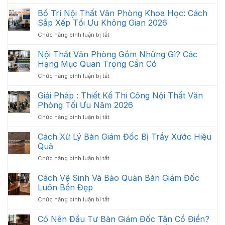
Xu
Hướng
Bố Trí Nội Thất Văn Phòng Khoa Học: Cách
Nội
Sắp Xếp Tối Ưu Không Gian 2026
Thất
ở
Chức năng bình luận bị tắt
Văn
Bố
Phòng
Trí
Hiện
Nội Thất Văn Phòng Gồm Những Gì? Các
Nội
Đại
Hạng Mục Quan Trọng Cần Có
Thất
2026
ở
Chức năng bình luận bị tắt
Văn
Nội
Phòng
Thất
Giải Pháp : Thiết Kế Thi Công Nội Thất Văn
Khoa
Văn
Học:
Phòng Tối Ưu Năm 2026
Phòng
Cách
ở
Chức năng bình luận bị tắt
Gồm
Sắp
Giải
Những
Xếp
Pháp
Cách Xử Lý Bàn Giám Đốc Bị Trầy Xước Hiệu
Gì?
Tối
:
Các
Quả
Ưu
Thiết
Hạng
Không
ở
Chức năng bình luận bị tắt
Kế
Mục
Gian
Cách
Thi
Quan
2026
Xử
Cách Vệ Sinh Và Bảo Quản Bàn Giám Đốc
Công
Trọng
Lý
Nội
Luôn Bền Đẹp
Cần
Bàn
Thất
Có
ở
Chức năng bình luận bị tắt
Giám
Văn
Cách
Đốc
Phòng
Vệ
Có Nên Đầu Tư Bàn Giám Đốc Tân Cổ Điển?
Bị
Tối
Sinh