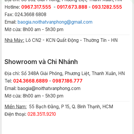
Hotline:
0967.317.555
-
0917.673.888
-
093.1282.555
Fax: 024.3668 6808
Email:
baogia.noithatvanphong@gmail.com
Mở cửa: 8h00 am - 5h30 pm
Nhà Máy:
Lô CN2 - KCN Quất Động - Thường Tín - HN
Showroom và Chi Nhánh
Địa chỉ: Số 348A Giải Phóng, Phương Liệt, Thanh Xuân, HN
Tel:
024.3668.6889
-
0987.186.777
Email:
baogia@noithatvanphong.com
Mở cửa: 8h00 am - 5h30 pm
Miền Nam:
55 Bạch Đằng, P 15, Q. Bình Thạnh, HCM
Điện thoại:
028.3511.9210