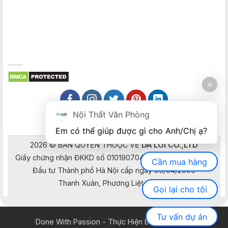
Nội Thất Văn Phòng
Em có thể giúp được gì cho Anh/Chị ạ? 
2026 © BẢN QUYỀN THUỘC VỀ
DA LOI CO.,LTD
Giấy chứng nhận ĐKKD số 0101907041 do Sở Kế hoạch và
Cần mua hàng
Đầu tư Thành phố Hà Nội cấp ngày 05/04/2006
Thanh Xuân, Phương Liệt, Hà Nội
Gọi lại cho tôi
Tư vấn dự án
Done With Passion - Thực Hiện Bằng Đam Mê