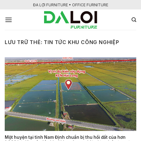
Bỏ
ĐA LỢI FURNITURE • OFFICE FURNITURE
qua
nội
dung
LƯU TRỮ THẺ:
TIN TỨC KHU CÔNG NGHIỆP
Một huyện tại tỉnh Nam Định chuẩn bị thu hồi đất của hơn