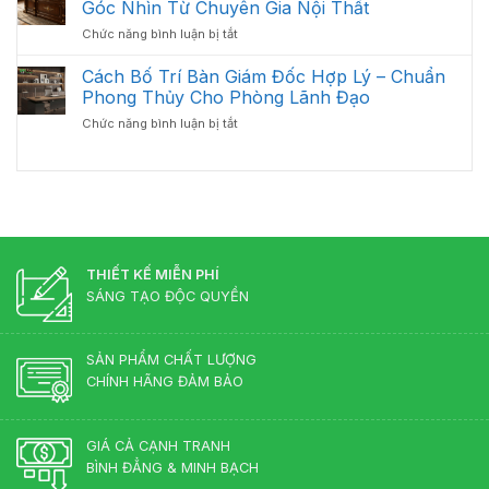
Trầy
Góc Nhìn Từ Chuyên Gia Nội Thất
Ưu
Và
Xước
Năm
ở
Chức năng bình luận bị tắt
Bảo
Hiệu
2026
Có
Quản
Quả
Nên
Cách Bố Trí Bàn Giám Đốc Hợp Lý – Chuẩn
Bàn
Đầu
Giám
Phong Thủy Cho Phòng Lãnh Đạo
Tư
Đốc
ở
Chức năng bình luận bị tắt
Bàn
Luôn
Cách
Giám
Bền
Bố
Đốc
Đẹp
Trí
Tân
Bàn
Cổ
Giám
Điển?
Đốc
Góc
Hợp
Nhìn
Lý
THIẾT KẾ MIỄN PHÍ
Từ
–
Chuyên
SÁNG TẠO ĐỘC QUYỀN
Chuẩn
Gia
Phong
Nội
Thủy
Thất
SẢN PHẨM CHẤT LƯỢNG
Cho
CHÍNH HÃNG ĐẢM BẢO
Phòng
Lãnh
Đạo
GIÁ CẢ CẠNH TRANH
BÌNH ĐẲNG & MINH BẠCH