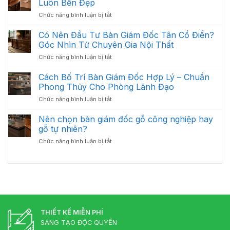
Luôn Bền Đẹp
Cần
Bàn
Thất
Có
ở
Chức năng bình luận bị tắt
Giám
Văn
Cách
Đốc
Phòng
Vệ
Có Nên Đầu Tư Bàn Giám Đốc Tân Cổ Điển?
Bị
Tối
Sinh
Trầy
Góc Nhìn Từ Chuyên Gia Nội Thất
Ưu
Và
Xước
Năm
ở
Chức năng bình luận bị tắt
Bảo
Hiệu
2026
Có
Quản
Quả
Nên
Cách Bố Trí Bàn Giám Đốc Hợp Lý – Chuẩn
Bàn
Đầu
Giám
Phong Thủy Cho Phòng Lãnh Đạo
Tư
Đốc
ở
Chức năng bình luận bị tắt
Bàn
Luôn
Cách
Giám
Bền
Bố
Nên chọn bàn giám đốc gỗ công nghiệp hay
Đốc
Đẹp
Trí
Tân
gỗ tự nhiên?
Bàn
Cổ
ở
Chức năng bình luận bị tắt
Giám
Điển?
Nên
Đốc
Góc
chọn
Hợp
Nhìn
bàn
Lý
Từ
giám
–
Chuyên
đốc
Chuẩn
Gia
gỗ
Phong
Nội
công
Thủy
Thất
nghiệp
THIẾT KẾ MIỄN PHÍ
Cho
hay
Phòng
SÁNG TẠO ĐỘC QUYỀN
gỗ
Lãnh