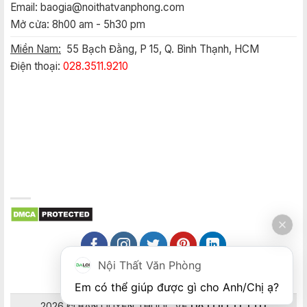
Email:
baogia@noithatvanphong.com
Mở cửa: 8h00 am - 5h30 pm
Miền Nam:
55 Bạch Đằng, P 15, Q. Bình Thạnh, HCM
Điện thoại:
028.3511.9210
Nội Thất Văn Phòng
Em có thể giúp được gì cho Anh/Chị ạ? 
2026 © BẢN QUYỀN THUỘC VỀ
DA LOI CO.,LTD