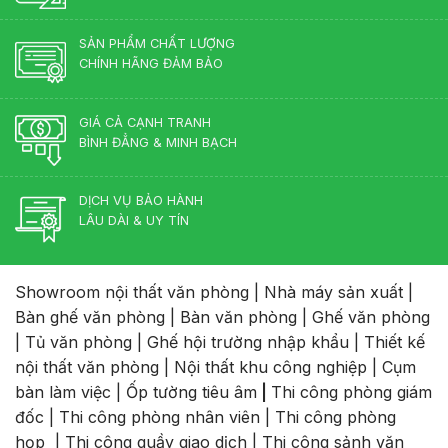
tự
Đạo
nhiên?
SẢN PHẨM CHẤT LƯỢNG
CHÍNH HÃNG ĐẢM BẢO
GIÁ CẢ CẠNH TRANH
BÌNH ĐẲNG & MINH BẠCH
DỊCH VỤ BẢO HÀNH
LÂU DÀI & UY TÍN
Showroom nội thất văn phòng
|
Nhà máy sản xuất
|
Bàn ghế văn phòng
|
Bàn văn phòng
|
Ghế văn phòng
|
Tủ văn phòng
|
Ghế hội trường nhập khẩu
|
Thiết kế
nội thất văn phòng
|
Nội thất khu công nghiệp
|
Cụm
bàn làm việc
|
Ốp tường tiêu âm
|
Thi công phòng giám
đốc
|
Thi công phòng nhân viên
|
Thi công phòng
họp
|
Thi công quầy giao dịch
|
Thi công sảnh văn