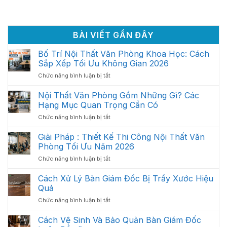
BÀI VIẾT GẦN ĐÂY
Bố Trí Nội Thất Văn Phòng Khoa Học: Cách
Sắp Xếp Tối Ưu Không Gian 2026
ở
Chức năng bình luận bị tắt
Bố
Trí
Nội Thất Văn Phòng Gồm Những Gì? Các
Nội
Hạng Mục Quan Trọng Cần Có
Thất
ở
Chức năng bình luận bị tắt
Văn
Nội
Phòng
Thất
Giải Pháp : Thiết Kế Thi Công Nội Thất Văn
Khoa
Văn
Học:
Phòng Tối Ưu Năm 2026
Phòng
Cách
ở
Chức năng bình luận bị tắt
Gồm
Sắp
Giải
Những
Xếp
Pháp
Cách Xử Lý Bàn Giám Đốc Bị Trầy Xước Hiệu
Gì?
Tối
:
Các
Quả
Ưu
Thiết
Hạng
Không
ở
Chức năng bình luận bị tắt
Kế
Mục
Gian
Cách
Thi
Quan
2026
Xử
Cách Vệ Sinh Và Bảo Quản Bàn Giám Đốc
Công
Trọng
Lý
Nội