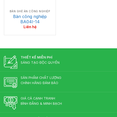
BÀN GHẾ ĂN CÔNG NGHIỆP
Bàn công nghiệp
BA04I-14
Liên hệ
THIẾT KẾ MIỄN PHÍ
SÁNG TẠO ĐỘC QUYỀN
SẢN PHẨM CHẤT LƯỢNG
CHÍNH HÃNG ĐẢM BẢO
GIÁ CẢ CẠNH TRANH
BÌNH ĐẲNG & MINH BẠCH