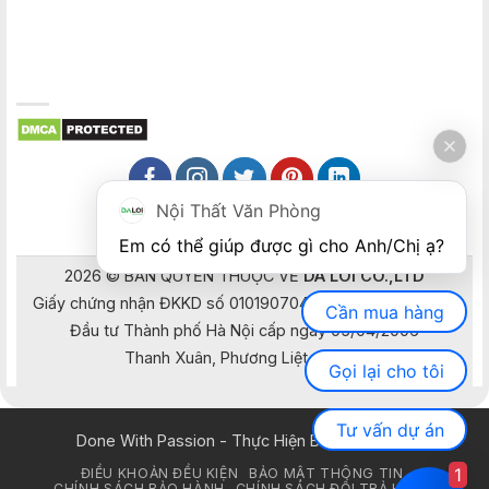
Nội Thất Văn Phòng
Em có thể giúp được gì cho Anh/Chị ạ? 
2026 © BẢN QUYỀN THUỘC VỀ
DA LOI CO.,LTD
Giấy chứng nhận ĐKKD số 0101907041 do Sở Kế hoạch và
Cần mua hàng
Đầu tư Thành phố Hà Nội cấp ngày 05/04/2006
Thanh Xuân, Phương Liệt, Hà Nội
Gọi lại cho tôi
Tư vấn dự án
Done With Passion - Thực Hiện Bằng Đam Mê
1
ĐIỀU KHOẢN ĐỀU KIỆN
BẢO MẬT THÔNG TIN
CHÍNH SÁCH BẢO HÀNH
CHÍNH SÁCH ĐỔI TRẢ HÀNG