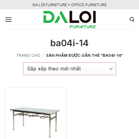
Bỏ
ĐA LỢI FURNITURE • OFFICE FURNITURE
qua
nội
dung
ba04i-14
TRANG CHỦ
/
SẢN PHẨM ĐƯỢC GẮN THẺ “BA04I-14”