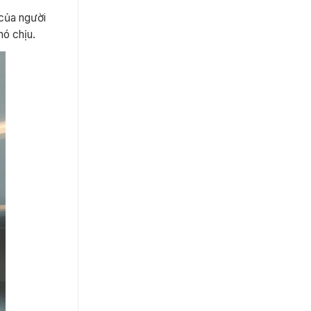
của người
hó chịu.