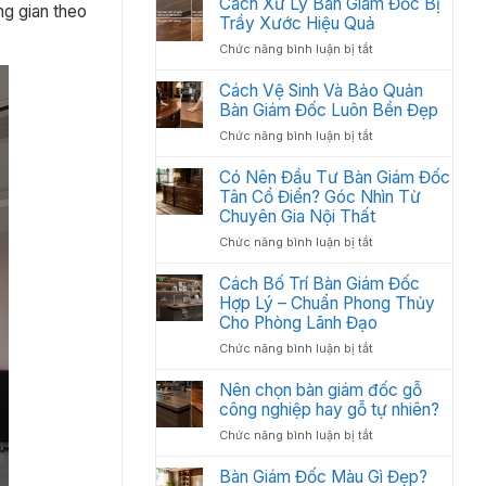
Cách Xử Lý Bàn Giám Đốc Bị
Các
ng gian theo
:
Trầy Xước Hiệu Quả
Hạng
Thiết
Mục
ở
Chức năng bình luận bị tắt
Kế
Quan
Cách
Thi
Trọng
Xử
Cách Vệ Sinh Và Bảo Quản
Công
Cần
Lý
Bàn Giám Đốc Luôn Bền Đẹp
Nội
Có
Bàn
Thất
ở
Chức năng bình luận bị tắt
Giám
Văn
Cách
Đốc
Phòng
Vệ
Có Nên Đầu Tư Bàn Giám Đốc
Bị
Tối
Sinh
Tân Cổ Điển? Góc Nhìn Từ
Trầy
Ưu
Và
Chuyên Gia Nội Thất
Xước
Năm
Bảo
Hiệu
2026
ở
Chức năng bình luận bị tắt
Quản
Quả
Có
Bàn
Nên
Cách Bố Trí Bàn Giám Đốc
Giám
Đầu
Hợp Lý – Chuẩn Phong Thủy
Đốc
Tư
Luôn
Cho Phòng Lãnh Đạo
Bàn
Bền
ở
Chức năng bình luận bị tắt
Giám
Đẹp
Cách
Đốc
Bố
Nên chọn bàn giám đốc gỗ
Tân
Trí
công nghiệp hay gỗ tự nhiên?
Cổ
Bàn
Điển?
ở
Chức năng bình luận bị tắt
Giám
Góc
Nên
Đốc
Nhìn
chọn
Bàn Giám Đốc Màu Gì Đẹp?
Hợp
Từ