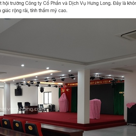
ất hội trường Công ty Cổ Phần và Dịch Vụ Hưng Long. Đây là khô
giác rộng rãi, tính thẩm mỹ cao.