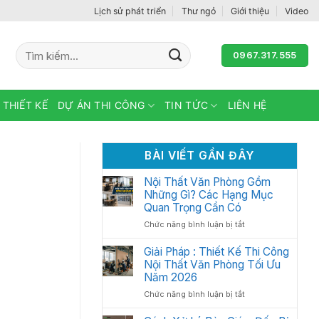
Lịch sử phát triển
Thư ngỏ
Giới thiệu
Video
Tìm
0967.317.555
kiếm:
 THIẾT KẾ
DỰ ÁN THI CÔNG
TIN TỨC
LIÊN HỆ
BÀI VIẾT GẦN ĐÂY
Nội Thất Văn Phòng Gồm
Những Gì? Các Hạng Mục
Quan Trọng Cần Có
ở
Chức năng bình luận bị tắt
Nội
Thất
Giải Pháp : Thiết Kế Thi Công
Văn
Nội Thất Văn Phòng Tối Ưu
Phòng
Năm 2026
Gồm
ở
Chức năng bình luận bị tắt
Những
Giải
Gì?
Pháp