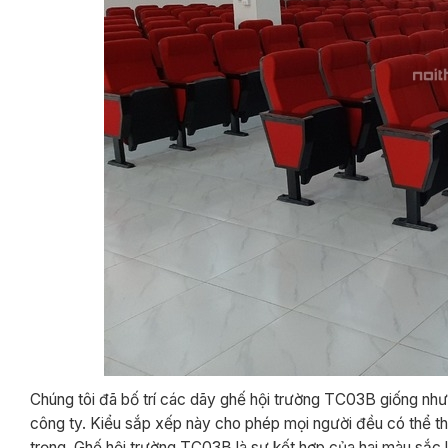
Chúng tôi đã bố trí các dãy ghế hội trường TC03B giống như 
công ty. Kiểu sắp xếp này cho phép mọi người đều có thể t
trọng. Ghế hội trường TC03B là sự kết hợp của hai màu sắc l