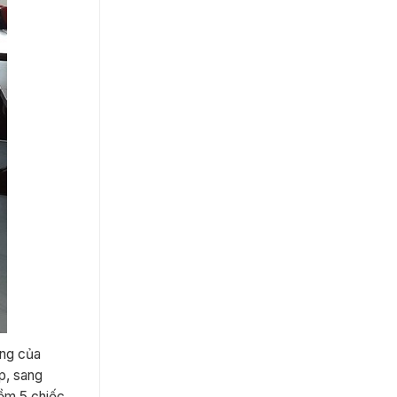
ọng của
p, sang
gồm 5 chiếc