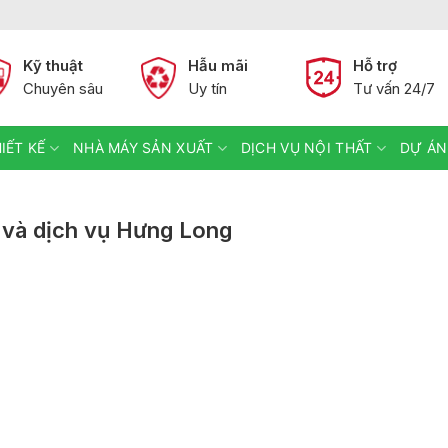
Kỹ thuật
Hẫu mãi
Hỗ trợ
Chuyên sâu
Uy tín
Tư vấn 24/7
IẾT KẾ
NHÀ MÁY SẢN XUẤT
DỊCH VỤ NỘI THẤT
DỰ ÁN
 và dịch vụ Hưng Long