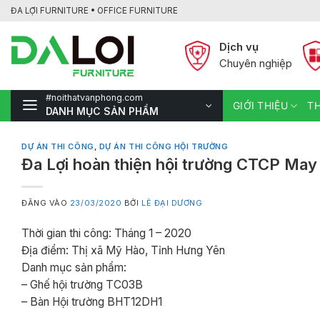
Bỏ
ĐA LỢI FURNITURE • OFFICE FURNITURE
qua
nội
Dịch vụ
dung
Chuyên nghiệp
#noithatvanphong.com
GIỚI THIỆU
TH
DANH MỤC SẢN PHẨM
DỰ ÁN THI CÔNG
,
DỰ ÁN THI CÔNG HỘI TRƯỜNG
Đa Lợi hoàn thiện hội trường CTCP May
ĐĂNG VÀO
23/03/2020
BỞI
LÊ ĐẠI DƯƠNG
Thời gian thi công: Tháng 1 – 2020
Địa điểm: Thị xã Mỹ Hào, Tỉnh Hưng Yên
Danh mục sản phẩm:
– Ghế hội trường TC03B
– Bàn Hội trường BHT12DH1