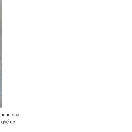
 không quá
u ghế có