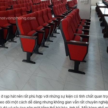
ở rạp hát nên rất phù hợp với những sự kiện có tính chất quan tr
heo dõi một cách dễ dàng nhưng không gian vẫn rất chuyên nghiệ
à đỏ và nâu tạo nên một tổng thể hài hòa, tinh tế. Mỗi hàng ghế 