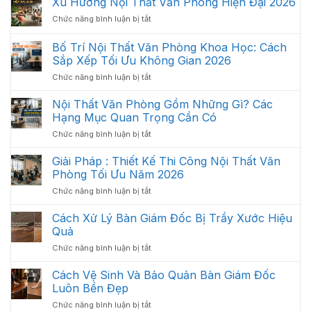
Xu Hướng Nội Thất Văn Phòng Hiện Đại 2026
Lưới
ở
Chức năng bình luận bị tắt
Là
Xu
Gì?
Hướng
Bố Trí Nội Thất Văn Phòng Khoa Học: Cách
Cấu
Nội
Tạo,
Sắp Xếp Tối Ưu Không Gian 2026
Thất
Đặc
ở
Chức năng bình luận bị tắt
Văn
Điểm
Bố
Phòng
Và
Trí
Hiện
Nội Thất Văn Phòng Gồm Những Gì? Các
Công
Nội
Đại
Hạng Mục Quan Trọng Cần Có
Dụng
Thất
2026
ở
Chức năng bình luận bị tắt
Văn
Nội
Phòng
Thất
Giải Pháp : Thiết Kế Thi Công Nội Thất Văn
Khoa
Văn
Học:
Phòng Tối Ưu Năm 2026
Phòng
Cách
ở
Chức năng bình luận bị tắt
Gồm
Sắp
Giải
Những
Xếp
Pháp
Cách Xử Lý Bàn Giám Đốc Bị Trầy Xước Hiệu
Gì?
Tối
:
Các
Quả
Ưu
Thiết
Hạng
Không
ở
Chức năng bình luận bị tắt
Kế
Mục
Gian
Cách
Thi
Quan
2026
Xử
Cách Vệ Sinh Và Bảo Quản Bàn Giám Đốc
Công
Trọng
Lý
Nội
Luôn Bền Đẹp
Cần
Bàn
Thất
Có
ở
Chức năng bình luận bị tắt
Giám
Văn