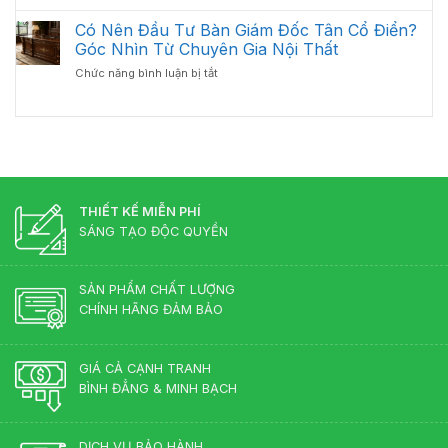
Cách
Đốc
Phòng
Vệ
Có Nên Đầu Tư Bàn Giám Đốc Tân Cổ Điển?
Bị
Tối
Sinh
Trầy
Góc Nhìn Từ Chuyên Gia Nội Thất
Ưu
Và
Xước
Năm
ở
Chức năng bình luận bị tắt
Bảo
Hiệu
2026
Có
Quản
Quả
Nên
Bàn
Đầu
Giám
Tư
Đốc
Bàn
Luôn
Giám
Bền
Đốc
Đẹp
Tân
THIẾT KẾ MIỄN PHÍ
Cổ
SÁNG TẠO ĐỘC QUYỀN
Điển?
Góc
Nhìn
SẢN PHẨM CHẤT LƯỢNG
Từ
CHÍNH HÃNG ĐẢM BẢO
Chuyên
Gia
Nội
Thất
GIÁ CẢ CẠNH TRANH
BÌNH ĐẲNG & MINH BẠCH
DỊCH VỤ BẢO HÀNH