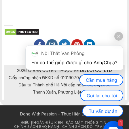
Nội Thất Văn Phòng
Em có thể giúp được gì cho Anh/Chị ạ? 
2026 © BẢN QUYỀN THUỘC VỀ
DA LOI CO.,LTD
Giấy chứng nhận ĐKKD số 0101907041 do Sở Kế hoạch và
Cần mua hàng
Đầu tư Thành phố Hà Nội cấp ngày 05/04/2006
Thanh Xuân, Phương Liệt, Hà Nội
Gọi lại cho tôi
Tư vấn dự án
Done With Passion - Thực Hiện Bằng Đam Mê
1
ĐIỀU KHOẢN ĐỀU KIỆN
BẢO MẬT THÔNG TIN
CHÍNH SÁCH BẢO HÀNH
CHÍNH SÁCH ĐỔI TRẢ HÀNG