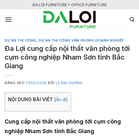
Bỏ
ĐA LỢI FURNITURE • OFFICE FURNITURE
qua
nội
dung
DỰ ÁN THI CÔNG
,
DỰ ÁN THI CÔNG VĂN PHÒNG DOANH NGHIỆP
Đa Lợi cung cấp nội thất văn phòng tới
cụm công nghiệp Nham Sơn tỉnh Bắc
Giang
ĐĂNG VÀO
11/02/2025
BỞI
LÊ ĐẠI DƯƠNG
NỘI DUNG BÀI VIẾT
[
Ẩn đi
]
Cung cấp nội thất văn phòng tới cụm công
nghiệp Nham Sơn tỉnh Bắc Giang