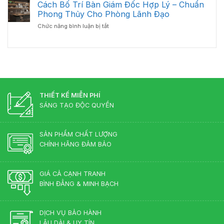
Nên
Cách Bố Trí Bàn Giám Đốc Hợp Lý – Chuẩn
Bàn
Đầu
Giám
Phong Thủy Cho Phòng Lãnh Đạo
Tư
Đốc
ở
Chức năng bình luận bị tắt
Bàn
Luôn
Cách
Giám
Bền
Bố
Đốc
Đẹp
Trí
Tân
Bàn
Cổ
Giám
Điển?
Đốc
Góc
Hợp
Nhìn
Lý
THIẾT KẾ MIỄN PHÍ
Từ
–
Chuyên
SÁNG TẠO ĐỘC QUYỀN
Chuẩn
Gia
Phong
Nội
Thủy
Thất
SẢN PHẨM CHẤT LƯỢNG
Cho
CHÍNH HÃNG ĐẢM BẢO
Phòng
Lãnh
Đạo
GIÁ CẢ CẠNH TRANH
BÌNH ĐẲNG & MINH BẠCH
DỊCH VỤ BẢO HÀNH
LÂU DÀI & UY TÍN