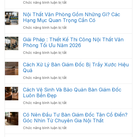
ở
Chức năng bình luận bị tắt
Văn
Bố
Phòng
Trí
Hiện
Nội Thất Văn Phòng Gồm Những Gì? Các
Nội
Đại
Hạng Mục Quan Trọng Cần Có
Thất
2026
ở
Chức năng bình luận bị tắt
Văn
Nội
Phòng
Thất
Giải Pháp : Thiết Kế Thi Công Nội Thất Văn
Khoa
Văn
Học:
Phòng Tối Ưu Năm 2026
Phòng
Cách
ở
Chức năng bình luận bị tắt
Gồm
Sắp
Giải
Những
Xếp
Pháp
Cách Xử Lý Bàn Giám Đốc Bị Trầy Xước Hiệu
Gì?
Tối
:
Các
Quả
Ưu
Thiết
Hạng
Không
ở
Chức năng bình luận bị tắt
Kế
Mục
Gian
Cách
Thi
Quan
2026
Xử
Cách Vệ Sinh Và Bảo Quản Bàn Giám Đốc
Công
Trọng
Lý
Nội
Luôn Bền Đẹp
Cần
Bàn
Thất
Có
ở
Chức năng bình luận bị tắt
Giám
Văn
Cách
Đốc
Phòng
Vệ
Có Nên Đầu Tư Bàn Giám Đốc Tân Cổ Điển?
Bị
Tối
Sinh
Trầy
Góc Nhìn Từ Chuyên Gia Nội Thất
Ưu
Và
Xước
Năm
ở
Chức năng bình luận bị tắt
Bảo
Hiệu
2026
Có
Quản
Quả