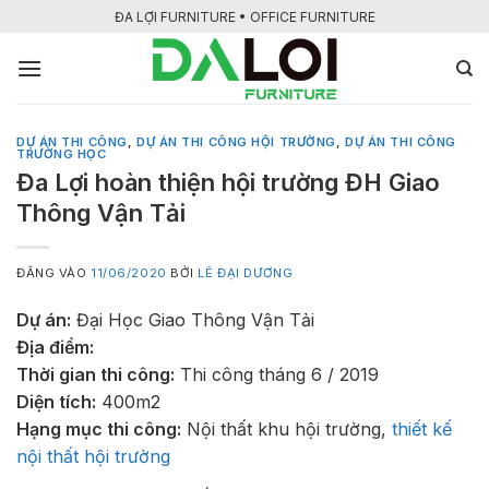
Bỏ
ĐA LỢI FURNITURE • OFFICE FURNITURE
qua
nội
dung
DỰ ÁN THI CÔNG
,
DỰ ÁN THI CÔNG HỘI TRƯỜNG
,
DỰ ÁN THI CÔNG
TRƯỜNG HỌC
Đa Lợi hoàn thiện hội trường ĐH Giao
Thông Vận Tải
ĐĂNG VÀO
11/06/2020
BỞI
LÊ ĐẠI DƯƠNG
Dự án:
Đại Học Giao Thông Vận Tải
Địa điểm:
Thời gian thi công:
Thi công tháng 6 / 2019
Diện tích:
400m2
Hạng mục thi công:
Nội thất khu hội trường,
thiết kế
nội thất hội trường