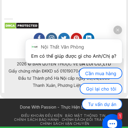
Nội Thất Văn Phòng
Em có thể giúp được gì cho Anh/Chị ạ? 
2026 © BẢN QUYỀN THUỘC VỀ
DA LOI CO.,LTD
Giấy chứng nhận ĐKKD số 0101907041 do Sở Kế hoạch và
Cần mua hàng
Đầu tư Thành phố Hà Nội cấp ngày 05/04/2006
Thanh Xuân, Phương Liệt, Hà Nội
Gọi lại cho tôi
Tư vấn dự án
Done With Passion - Thực Hiện Bằng Đam Mê
1
ĐIỀU KHOẢN ĐỀU KIỆN
BẢO MẬT THÔNG TIN
CHÍNH SÁCH BẢO HÀNH
CHÍNH SÁCH ĐỔI TRẢ HÀNG
CHÍNH SÁCH VẬN CHUYỂN