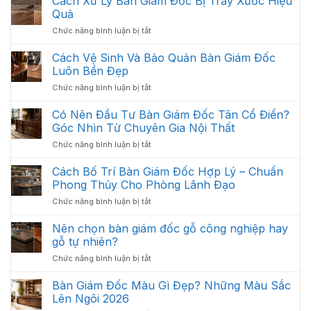
Cách Xử Lý Bàn Giám Đốc Bị Trầy Xước Hiệu
:
Các
Quả
Thiết
Hạng
ở
Chức năng bình luận bị tắt
Kế
Mục
Cách
Thi
Quan
Xử
Cách Vệ Sinh Và Bảo Quản Bàn Giám Đốc
Công
Trọng
Lý
Nội
Luôn Bền Đẹp
Cần
Bàn
Thất
Có
ở
Chức năng bình luận bị tắt
Giám
Văn
Cách
Đốc
Phòng
Vệ
Có Nên Đầu Tư Bàn Giám Đốc Tân Cổ Điển?
Bị
Tối
Sinh
Trầy
Góc Nhìn Từ Chuyên Gia Nội Thất
Ưu
Và
Xước
Năm
ở
Chức năng bình luận bị tắt
Bảo
Hiệu
2026
Có
Quản
Quả
Nên
Cách Bố Trí Bàn Giám Đốc Hợp Lý – Chuẩn
Bàn
Đầu
Giám
Phong Thủy Cho Phòng Lãnh Đạo
Tư
Đốc
ở
Chức năng bình luận bị tắt
Bàn
Luôn
Cách
Giám
Bền
Bố
Nên chọn bàn giám đốc gỗ công nghiệp hay
Đốc
Đẹp
Trí
Tân
gỗ tự nhiên?
Bàn
Cổ
ở
Chức năng bình luận bị tắt
Giám
Điển?
Nên
Đốc
Góc
chọn
Bàn Giám Đốc Màu Gì Đẹp? Những Màu Sắc
Hợp
Nhìn
bàn
Lý
Lên Ngôi 2026
Từ
giám
–
Chuyên