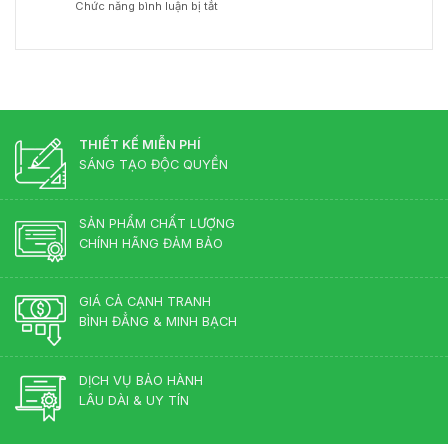
ở
Chức năng bình luận bị tắt
đốc
Chuẩn
Gia
Bàn
gỗ
Phong
Nội
Giám
công
Thủy
Thất
Đốc
nghiệp
Cho
Màu
hay
Phòng
Gì
gỗ
Lãnh
Đẹp?
tự
Đạo
Những
nhiên?
Màu
THIẾT KẾ MIỄN PHÍ
Sắc
SÁNG TẠO ĐỘC QUYỀN
Lên
Ngôi
2026
SẢN PHẨM CHẤT LƯỢNG
CHÍNH HÃNG ĐẢM BẢO
GIÁ CẢ CẠNH TRANH
BÌNH ĐẲNG & MINH BẠCH
DỊCH VỤ BẢO HÀNH
LÂU DÀI & UY TÍN