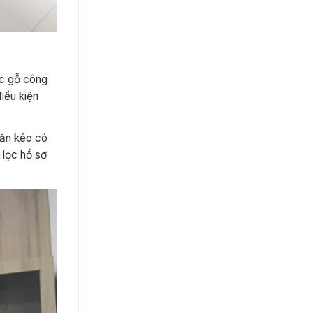
ệc gỗ công
iều kiện
găn kéo có
n lọc hồ sơ