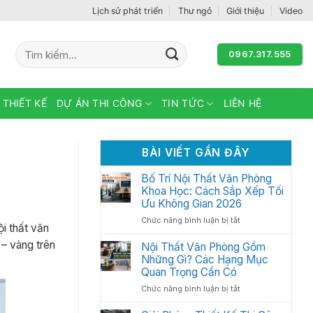
Lịch sử phát triển
Thư ngỏ
Giới thiệu
Video
Tìm
0967.317.555
kiếm:
 THIẾT KẾ
DỰ ÁN THI CÔNG
TIN TỨC
LIÊN HỆ
BÀI VIẾT GẦN ĐÂY
Bố Trí Nội Thất Văn Phòng
Khoa Học: Cách Sắp Xếp Tối
Ưu Không Gian 2026
ở
Chức năng bình luận bị tắt
i thất văn
Bố
– vàng trên
Trí
Nội Thất Văn Phòng Gồm
Nội
Những Gì? Các Hạng Mục
Thất
Quan Trọng Cần Có
Văn
ở
Chức năng bình luận bị tắt
Phòng
Nội
Khoa
Thất