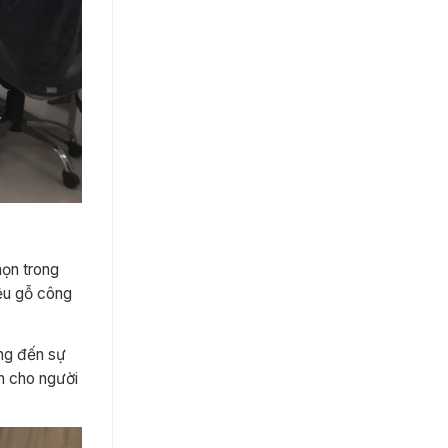
họn trong
ệu gỗ công
ởng đến sự
ắn cho người