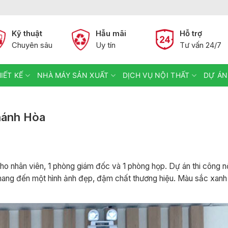
Kỹ thuật
Hẫu mãi
Hỗ trợ
Chuyên sâu
Uy tín
Tư vấn 24/7
IẾT KẾ
NHÀ MÁY SẢN XUẤT
DỊCH VỤ NỘI THẤT
DỰ ÁN
hánh Hòa
 nhân viên, 1 phòng giám đốc và 1 phòng họp. Dự án thi công nộ
ang đến một hình ảnh đẹp, đậm chất thương hiệu. Màu sắc xanh 