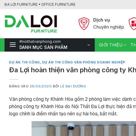
Bỏ
ĐA LỢI FURNITURE • OFFICE FURNITURE
qua
nội
Dịch vụ
dung
Chuyên nghiệp
#noithatvanphong.com
GIỚI THIỆU
TH
DANH MỤC SẢN PHẨM
DỰ ÁN THI CÔNG
,
DỰ ÁN THI CÔNG VĂN PHÒNG DOANH NGHIỆP
Đa Lợi hoàn thiện văn phòng công ty K
ĐĂNG VÀO
26/03/2020
BỞI
LÊ ĐẠI DƯƠNG
Văn phòng công ty Khánh Hòa gồm 2 phòng làm việc dành cho
phòng công ty Khánh Hòa do Nội Thất Đa Lợi thực hiện đã m
logo chính là điểm nhấn tạo nên sự hài hòa, bắt mắt.