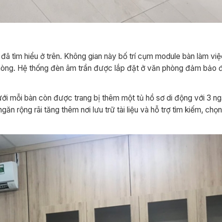
đã tìm hiểu ở trên. Không gian này bố trí cụm module bàn làm vi
òng. Hệ thống đèn âm trần được lắp đặt ở văn phòng đảm bảo đ
ưới mỗi bàn còn được trang bị thêm một tủ hồ sơ di động với 3 n
ngăn rộng rãi tăng thêm nơi lưu trữ tài liệu và hỗ trợ tìm kiếm, chọ