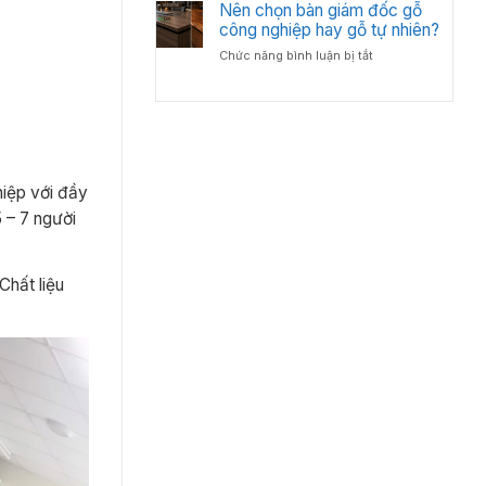
Bố
Nên chọn bàn giám đốc gỗ
Tân
Trí
công nghiệp hay gỗ tự nhiên?
Cổ
Bàn
Điển?
ở
Chức năng bình luận bị tắt
Giám
Góc
Nên
Đốc
Nhìn
chọn
Hợp
Từ
bàn
Lý
Chuyên
giám
–
Gia
đốc
Chuẩn
Nội
gỗ
Phong
Thất
công
Thủy
hiệp với đầy
nghiệp
Cho
 – 7 người
hay
Phòng
gỗ
Lãnh
tự
Đạo
nhiên?
Chất liệu