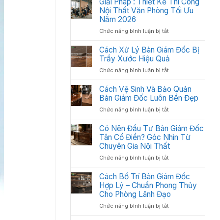
Giải Pháp : Thiết Kế Thi Công
Học:
Văn
Nội Thất Văn Phòng Tối Ưu
Cách
Phòng
Sắp
Năm 2026
Gồm
Xếp
ở
Chức năng bình luận bị tắt
Những
Tối
Giải
Gì?
Ưu
Pháp
Cách Xử Lý Bàn Giám Đốc Bị
Các
Không
:
Trầy Xước Hiệu Quả
Hạng
Gian
Thiết
Mục
2026
ở
Chức năng bình luận bị tắt
Kế
Quan
Cách
Thi
Trọng
Xử
Cách Vệ Sinh Và Bảo Quản
Công
Cần
Lý
Bàn Giám Đốc Luôn Bền Đẹp
Nội
Có
Bàn
Thất
ở
Chức năng bình luận bị tắt
Giám
Văn
Cách
Đốc
Phòng
Vệ
Có Nên Đầu Tư Bàn Giám Đốc
Bị
Tối
Sinh
Tân Cổ Điển? Góc Nhìn Từ
Trầy
Ưu
Và
Chuyên Gia Nội Thất
Xước
Năm
Bảo
Hiệu
2026
ở
Chức năng bình luận bị tắt
Quản
Quả
Có
Bàn
Nên
Cách Bố Trí Bàn Giám Đốc
Giám
Đầu
Hợp Lý – Chuẩn Phong Thủy
Đốc
Tư
Luôn
Cho Phòng Lãnh Đạo
Bàn
Bền
ở
Chức năng bình luận bị tắt
Giám
Đẹp
Cách
Đốc