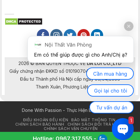
Nội Thất Văn Phòng
Em có thể giúp được gì cho Anh/Chị ạ? 
2026 © BẢN QUYỀN THUỘC VỀ
DA LOI CO.,LTD
Giấy chứng nhận ĐKKD số 0101907041 do Sở Kế hoạch và
Cần mua hàng
Đầu tư Thành phố Hà Nội cấp ngày 05/04/2006
Thanh Xuân, Phương Liệt, Hà Nội
Gọi lại cho tôi
Tư vấn dự án
Done With Passion - Thực Hiện Bằng Đam Mê
1
ĐIỀU KHOẢN ĐỀU KIỆN
BẢO MẬT THÔNG TIN
CHÍNH SÁCH BẢO HÀNH
CHÍNH SÁCH ĐỔI TRẢ HÀNG
CHÍNH SÁCH VẬN CHUYỂN
Copyright 2026 © Nội Thất Đa Lợi
Hotline:
0967.317.555
-