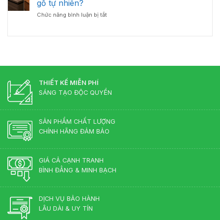
Tân
gỗ tự nhiên?
Bàn
Cổ
ở
Chức năng bình luận bị tắt
Giám
Điển?
Nên
Đốc
Góc
chọn
Hợp
Nhìn
bàn
Lý
Từ
giám
–
Chuyên
đốc
Chuẩn
Gia
gỗ
Phong
Nội
công
Thủy
Thất
nghiệp
THIẾT KẾ MIỄN PHÍ
Cho
hay
Phòng
SÁNG TẠO ĐỘC QUYỀN
gỗ
Lãnh
tự
Đạo
nhiên?
SẢN PHẨM CHẤT LƯỢNG
CHÍNH HÃNG ĐẢM BẢO
GIÁ CẢ CẠNH TRANH
BÌNH ĐẲNG & MINH BẠCH
DỊCH VỤ BẢO HÀNH
LÂU DÀI & UY TÍN