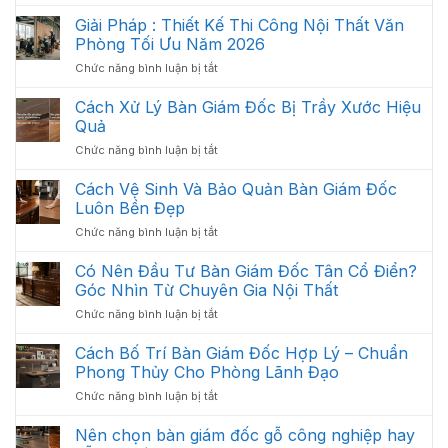
Nội
Phòng
Thất
Giải Pháp : Thiết Kế Thi Công Nội Thất Văn
Khoa
Văn
Học:
Phòng Tối Ưu Năm 2026
Phòng
Cách
ở
Chức năng bình luận bị tắt
Gồm
Sắp
Giải
Những
Xếp
Pháp
Cách Xử Lý Bàn Giám Đốc Bị Trầy Xước Hiệu
Gì?
Tối
:
Các
Quả
Ưu
Thiết
Hạng
Không
ở
Chức năng bình luận bị tắt
Kế
Mục
Gian
Cách
Thi
Quan
2026
Xử
Cách Vệ Sinh Và Bảo Quản Bàn Giám Đốc
Công
Trọng
Lý
Nội
Luôn Bền Đẹp
Cần
Bàn
Thất
Có
ở
Chức năng bình luận bị tắt
Giám
Văn
Cách
Đốc
Phòng
Vệ
Có Nên Đầu Tư Bàn Giám Đốc Tân Cổ Điển?
Bị
Tối
Sinh
Trầy
Góc Nhìn Từ Chuyên Gia Nội Thất
Ưu
Và
Xước
Năm
ở
Chức năng bình luận bị tắt
Bảo
Hiệu
2026
Có
Quản
Quả
Nên
Cách Bố Trí Bàn Giám Đốc Hợp Lý – Chuẩn
Bàn
Đầu
Giám
Phong Thủy Cho Phòng Lãnh Đạo
Tư
Đốc
ở
Chức năng bình luận bị tắt
Bàn
Luôn
Cách
Giám
Bền
Bố
Nên chọn bàn giám đốc gỗ công nghiệp hay
Đốc
Đẹp
Trí