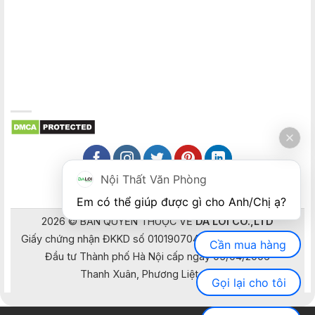
Nội Thất Văn Phòng
Em có thể giúp được gì cho Anh/Chị ạ? 
2026 © BẢN QUYỀN THUỘC VỀ
DA LOI CO.,LTD
Giấy chứng nhận ĐKKD số 0101907041 do Sở Kế hoạch và
Cần mua hàng
Đầu tư Thành phố Hà Nội cấp ngày 05/04/2006
Thanh Xuân, Phương Liệt, Hà Nội
Gọi lại cho tôi