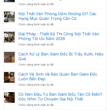
ở
Chức năng bình luận bị tắt
Bố
Trí
Nội Thất Văn Phòng Gồm Những Gì? Các
Nội
Hạng Mục Quan Trọng Cần Có
Thất
ở
Chức năng bình luận bị tắt
Văn
Nội
Phòng
Thất
Giải Pháp : Thiết Kế Thi Công Nội Thất Văn
Khoa
Văn
Học:
Phòng Tối Ưu Năm 2026
Phòng
Cách
ở
Chức năng bình luận bị tắt
Gồm
Sắp
Giải
Những
Xếp
Pháp
Cách Xử Lý Bàn Giám Đốc Bị Trầy Xước Hiệu
Gì?
Tối
:
Các
Quả
Ưu
Thiết
Hạng
Không
ở
Chức năng bình luận bị tắt
Kế
Mục
Gian
Cách
Thi
Quan
2026
Xử
Cách Vệ Sinh Và Bảo Quản Bàn Giám Đốc
Công
Trọng
Lý
Nội
Luôn Bền Đẹp
Cần
Bàn
Thất
Có
ở
Chức năng bình luận bị tắt
Giám
Văn
Cách
Đốc
Phòng
Vệ
Có Nên Đầu Tư Bàn Giám Đốc Tân Cổ Điển?
Bị
Tối
Sinh
Trầy
Góc Nhìn Từ Chuyên Gia Nội Thất
Ưu
Và
Xước
Năm
ở
Chức năng bình luận bị tắt
Bảo
Hiệu
2026
Có
Quản