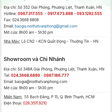
Địa chỉ: Số 352 Giải Phóng, Phương Liệt, Thanh Xuân, HN
Hotline:
0967.317.555
-
0917.673.888
-
093.1282.555
Fax: 024.3668 6808
Email:
baogia.noithatvanphong@gmail.com
Mở cửa: 8h00 am - 5h30 pm
Nhà Máy:
Lô CN2 - KCN Quất Động - Thường Tín - HN
Showroom và Chi Nhánh
Địa chỉ: Số 348A Giải Phóng, Phương Liệt, Thanh Xuân, HN
Tel:
024.3668.6889
-
0987.186.777
Email:
baogia@noithatvanphong.com
Mở cửa: 8h00 am - 5h30 pm
Miền Nam:
55 Bạch Đằng, P 15, Q. Bình Thạnh, HCM
Điện thoại:
028.3511.9210