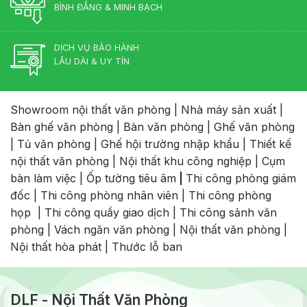
BÌNH ĐẲNG & MINH BẠCH
DỊCH VỤ BẢO HÀNH
LÂU DÀI & UY TÍN
Showroom nội thất văn phòng
|
Nhà máy sản xuất
|
Bàn ghế văn phòng
|
Bàn văn phòng
|
Ghế văn phòng
|
Tủ văn phòng
|
Ghế hội trường nhập khẩu
|
Thiết kế
nội thất văn phòng
|
Nội thất khu công nghiệp
|
Cụm
bàn làm việc
|
Ốp tường tiêu âm
|
Thi công phòng giám
đốc
|
Thi công phòng nhân viên
|
Thi công phòng
họp
|
Thi công quầy giao dịch
|
Thi công sảnh văn
phòng
|
Vách ngăn văn phòng
|
Nội thất văn phòng
|
Nội thất hòa phát
|
Thước lỗ ban
DLF - Nội Thất Văn Phòng