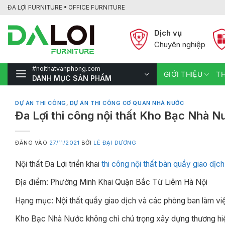
Bỏ
ĐA LỢI FURNITURE • OFFICE FURNITURE
qua
nội
Dịch vụ
dung
Chuyên nghiệp
#noithatvanphong.com
GIỚI THIỆU
TH
DANH MỤC SẢN PHẨM
DỰ ÁN THI CÔNG
,
DỰ ÁN THI CÔNG CƠ QUAN NHÀ NƯỚC
Đa Lợi thi công nội thất Kho Bạc Nhà 
ĐĂNG VÀO
27/11/2021
BỞI
LÊ ĐẠI DƯƠNG
Nội thất Đa Lợi triển khai
thi công nội thất bàn quầy giao dịch
Địa điểm: Phường Minh Khai Quận Bắc Từ Liêm Hà Nội
Hạng mục: Nội thất quầy giao dịch và các phòng ban làm vi
Kho Bạc Nhà Nước không chỉ chú trọng xây dựng thương hiệu 