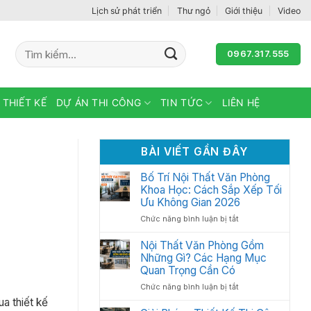
Lịch sử phát triển
Thư ngỏ
Giới thiệu
Video
Tìm
0967.317.555
kiếm:
 THIẾT KẾ
DỰ ÁN THI CÔNG
TIN TỨC
LIÊN HỆ
BÀI VIẾT GẦN ĐÂY
Bố Trí Nội Thất Văn Phòng
Khoa Học: Cách Sắp Xếp Tối
Ưu Không Gian 2026
ở
Chức năng bình luận bị tắt
Bố
Trí
Nội Thất Văn Phòng Gồm
Nội
Những Gì? Các Hạng Mục
Thất
Quan Trọng Cần Có
Văn
ở
Chức năng bình luận bị tắt
Phòng
Nội
a thiết kế
Khoa
Thất