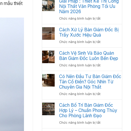
Giải Pháp : Thiết Kế Thi Công
Học:
n mẫu thiết
Văn
Nội Thất Văn Phòng Tối Ưu
Cách
Phòng
Sắp
Năm 2026
Gồm
Xếp
ở
Chức năng bình luận bị tắt
Những
Tối
Giải
Gì?
Ưu
Pháp
Cách Xử Lý Bàn Giám Đốc Bị
Các
Không
:
Trầy Xước Hiệu Quả
Hạng
Gian
Thiết
Mục
2026
ở
Chức năng bình luận bị tắt
Kế
Quan
Cách
Thi
Trọng
Xử
Cách Vệ Sinh Và Bảo Quản
Công
Cần
Lý
Bàn Giám Đốc Luôn Bền Đẹp
Nội
Có
Bàn
Thất
ở
Chức năng bình luận bị tắt
Giám
Văn
Cách
Đốc
Phòng
Vệ
Có Nên Đầu Tư Bàn Giám Đốc
Bị
Tối
Sinh
Tân Cổ Điển? Góc Nhìn Từ
Trầy
Ưu
Và
Chuyên Gia Nội Thất
Xước
Năm
Bảo
Hiệu
2026
ở
Chức năng bình luận bị tắt
Quản
Quả
Có
Bàn
Nên
Cách Bố Trí Bàn Giám Đốc
Giám
Đầu
Hợp Lý – Chuẩn Phong Thủy
Đốc
Tư
Luôn
Cho Phòng Lãnh Đạo
Bàn
Bền
ở
Chức năng bình luận bị tắt
Giám
Đẹp
Cách
Đốc