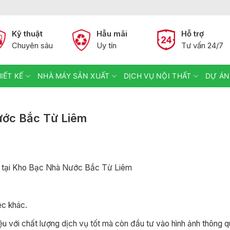
Kỹ thuật
Hẫu mãi
Hỗ trợ
Chuyên sâu
Uy tín
Tư vấn 24/7
IẾT KẾ
NHÀ MÁY SẢN XUẤT
DỊCH VỤ NỘI THẤT
DỰ ÁN
Nước Bắc Từ Liêm
tại Kho Bạc Nhà Nước Bắc Từ Liêm
ệc khác.
với chất lượng dịch vụ tốt mà còn đầu tư vào hình ảnh thông qu