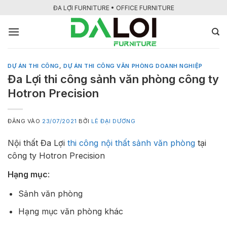
Bỏ
ĐA LỢI FURNITURE • OFFICE FURNITURE
qua
nội
dung
DỰ ÁN THI CÔNG
,
DỰ ÁN THI CÔNG VĂN PHÒNG DOANH NGHIỆP
Đa Lợi thi công sảnh văn phòng công ty
Hotron Precision
ĐĂNG VÀO
23/07/2021
BỞI
LÊ ĐẠI DƯƠNG
Nội thất Đa Lợi
thi công nội thất sảnh văn phòng
tại
công ty Hotron Precision
Hạng mục
:
Sảnh văn phòng
Hạng mục văn phòng khác