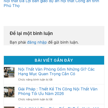
Nội thất Đa Lợi bàn giao dự án nội thất Công an tỉnh
Phú Thọ
Để lại một bình luận
Bạn phải
đăng nhập
để gửi bình luận.
BÀI VIẾT GẦN ĐÂY
Nội Thất Văn Phòng Gồm Những Gì? Các
Hạng Mục Quan Trọng Cần Có
ở
Chức năng bình luận bị tắt
Nội
Thất
Giải Pháp : Thiết Kế Thi Công Nội Thất Văn
Văn
Phòng Tối Ưu Năm 2026
Phòng
ở
Chức năng bình luận bị tắt
Gồm
Giải
Những
Pháp
Gì?