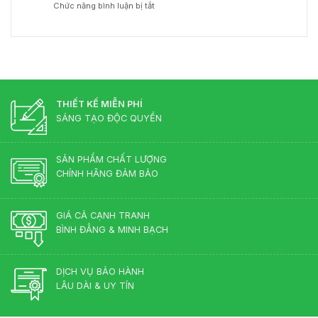
ở
Chức năng bình luận bị tắt
đốc
Chuẩn
Gia
Bàn
gỗ
Phong
Nội
Giám
công
Thủy
Thất
Đốc
nghiệp
Cho
Màu
hay
Phòng
Gì
gỗ
Lãnh
Đẹp?
tự
Đạo
Những
nhiên?
Màu
THIẾT KẾ MIỄN PHÍ
Sắc
SÁNG TẠO ĐỘC QUYỀN
Lên
Ngôi
2026
SẢN PHẨM CHẤT LƯỢNG
CHÍNH HÃNG ĐẢM BẢO
GIÁ CẢ CẠNH TRANH
BÌNH ĐẲNG & MINH BẠCH
DỊCH VỤ BẢO HÀNH
LÂU DÀI & UY TÍN