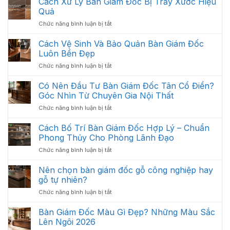
Cách Xử Lý Bàn Giám Đốc Bị Trầy Xước Hiệu
:
Các
Quả
Thiết
Hạng
ở
Chức năng bình luận bị tắt
Kế
Mục
Cách
Thi
Quan
Xử
Cách Vệ Sinh Và Bảo Quản Bàn Giám Đốc
Công
Trọng
Lý
Nội
Luôn Bền Đẹp
Cần
Bàn
Thất
Có
ở
Chức năng bình luận bị tắt
Giám
Văn
Cách
Đốc
Phòng
Vệ
Có Nên Đầu Tư Bàn Giám Đốc Tân Cổ Điển?
Bị
Tối
Sinh
Trầy
Góc Nhìn Từ Chuyên Gia Nội Thất
Ưu
Và
Xước
Năm
ở
Chức năng bình luận bị tắt
Bảo
Hiệu
2026
Có
Quản
Quả
Nên
Cách Bố Trí Bàn Giám Đốc Hợp Lý – Chuẩn
Bàn
Đầu
Giám
Phong Thủy Cho Phòng Lãnh Đạo
Tư
Đốc
ở
Chức năng bình luận bị tắt
Bàn
Luôn
Cách
Giám
Bền
Bố
Nên chọn bàn giám đốc gỗ công nghiệp hay
Đốc
Đẹp
Trí
Tân
gỗ tự nhiên?
Bàn
Cổ
ở
Chức năng bình luận bị tắt
Giám
Điển?
Nên
Đốc
Góc
chọn
Bàn Giám Đốc Màu Gì Đẹp? Những Màu Sắc
Hợp
Nhìn
bàn
Lý
Lên Ngôi 2026
Từ
giám
–
Chuyên