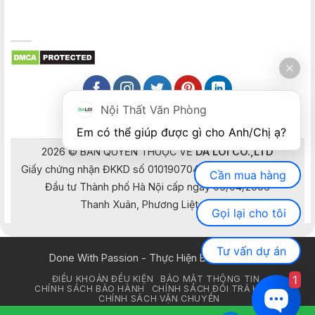
Nội Thất Văn Phòng
Em có thể giúp được gì cho Anh/Chị ạ? 
2026 © BẢN QUYỀN THUỘC VỀ
DA LOI CO.,LTD
Giấy chứng nhận ĐKKD số 0101907041 do Sở Kế hoạch và
Cần mua hàng
Đầu tư Thành phố Hà Nội cấp ngày 05/04/2006
Thanh Xuân, Phương Liệt, Hà Nội
Gọi lại cho tôi
Tư vấn dự án
Done With Passion - Thực Hiện Bằng Đam Mê
1
ĐIỀU KHOẢN ĐỀU KIỆN
BẢO MẬT THÔNG TIN
CHÍNH SÁCH BẢO HÀNH
CHÍNH SÁCH ĐỔI TRẢ HÀNG
CHÍNH SÁCH VẬN CHUYỂN