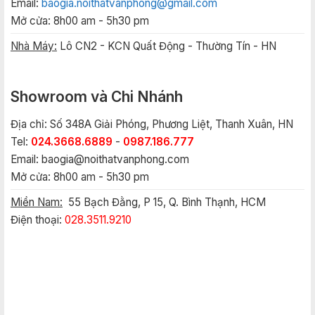
Email:
baogia.noithatvanphong@gmail.com
Mở cửa: 8h00 am - 5h30 pm
Nhà Máy:
Lô CN2 - KCN Quất Động - Thường Tín - HN
Showroom và Chi Nhánh
Địa chỉ: Số 348A Giải Phóng, Phương Liệt, Thanh Xuân, HN
Tel:
024.3668.6889
-
0987.186.777
Email:
baogia@noithatvanphong.com
Mở cửa: 8h00 am - 5h30 pm
Miền Nam:
55 Bạch Đằng, P 15, Q. Bình Thạnh, HCM
Điện thoại:
028.3511.9210