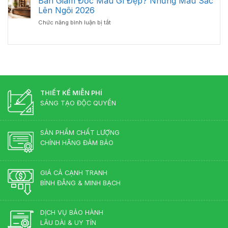
Bàn Giám Đốc Màu Gì Đẹp? Những Màu Sắc
Nhìn
bàn
Lý
Lên Ngôi 2026
Từ
giám
–
Chuyên
ở
Chức năng bình luận bị tắt
đốc
Chuẩn
Gia
Bàn
gỗ
Phong
Nội
Giám
công
Thủy
Thất
Đốc
nghiệp
Cho
Màu
hay
Phòng
Gì
gỗ
Lãnh
Đẹp?
tự
Đạo
Những
nhiên?
Màu
THIẾT KẾ MIỄN PHÍ
Sắc
SÁNG TẠO ĐỘC QUYỀN
Lên
Ngôi
2026
SẢN PHẨM CHẤT LƯỢNG
CHÍNH HÃNG ĐẢM BẢO
GIÁ CẢ CẠNH TRANH
BÌNH ĐẲNG & MINH BẠCH
DỊCH VỤ BẢO HÀNH
LÂU DÀI & UY TÍN