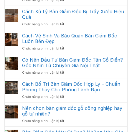
Gồm
Giải
Những
Pháp
Cách Xử Lý Bàn Giám Đốc Bị Trầy Xước Hiệu
Gì?
:
Các
Quả
Thiết
Hạng
ở
Chức năng bình luận bị tắt
Kế
Mục
Cách
Thi
Quan
Xử
Cách Vệ Sinh Và Bảo Quản Bàn Giám Đốc
Công
Trọng
Lý
Nội
Luôn Bền Đẹp
Cần
Bàn
Thất
Có
ở
Chức năng bình luận bị tắt
Giám
Văn
Cách
Đốc
Phòng
Vệ
Có Nên Đầu Tư Bàn Giám Đốc Tân Cổ Điển?
Bị
Tối
Sinh
Trầy
Góc Nhìn Từ Chuyên Gia Nội Thất
Ưu
Và
Xước
Năm
ở
Chức năng bình luận bị tắt
Bảo
Hiệu
2026
Có
Quản
Quả
Nên
Cách Bố Trí Bàn Giám Đốc Hợp Lý – Chuẩn
Bàn
Đầu
Giám
Phong Thủy Cho Phòng Lãnh Đạo
Tư
Đốc
ở
Chức năng bình luận bị tắt
Bàn
Luôn
Cách
Giám
Bền
Bố
Nên chọn bàn giám đốc gỗ công nghiệp hay
Đốc
Đẹp
Trí
Tân
gỗ tự nhiên?
Bàn
Cổ
ở
Chức năng bình luận bị tắt
Giám
Điển?
Nên
Đốc
Góc
chọn
Hợp