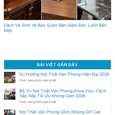
Cách Vệ Sinh Và Bảo Quản Bàn Giám Đốc Luôn Bền
Đẹp
BÀI VIẾT GẦN ĐÂY
Xu Hướng Nội Thất Văn Phòng Hiện Đại 2026
ở
Chức năng bình luận bị tắt
Xu
Hướng
Bố Trí Nội Thất Văn Phòng Khoa Học: Cách
Nội
Sắp Xếp Tối Ưu Không Gian 2026
Thất
ở
Chức năng bình luận bị tắt
Văn
Bố
Phòng
Trí
Hiện
Nội Thất Văn Phòng Gồm Những Gì? Các
Nội
Đại