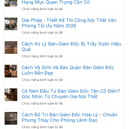
Hạng Mục Quan Trọng Cần Có
Thất
2026
ở
Chức năng bình luận bị tắt
Văn
Nội
Phòng
Thất
Giải Pháp : Thiết Kế Thi Công Nội Thất Văn
Khoa
Văn
Học:
Phòng Tối Ưu Năm 2026
Phòng
Cách
ở
Chức năng bình luận bị tắt
Gồm
Sắp
Giải
Những
Xếp
Pháp
Cách Xử Lý Bàn Giám Đốc Bị Trầy Xước Hiệu
Gì?
Tối
:
Các
Quả
Ưu
Thiết
Hạng
Không
ở
Chức năng bình luận bị tắt
Kế
Mục
Gian
Cách
Thi
Quan
2026
Xử
Cách Vệ Sinh Và Bảo Quản Bàn Giám Đốc
Công
Trọng
Lý
Nội
Luôn Bền Đẹp
Cần
Bàn
Thất
Có
ở
Chức năng bình luận bị tắt
Giám
Văn
Cách
Đốc
Phòng
Vệ
Có Nên Đầu Tư Bàn Giám Đốc Tân Cổ Điển?
Bị
Tối
Sinh
Trầy
Góc Nhìn Từ Chuyên Gia Nội Thất
Ưu
Và
Xước
Năm
ở
Chức năng bình luận bị tắt
Bảo
Hiệu
2026
Có
Quản
Quả
Nên
Cách Bố Trí Bàn Giám Đốc Hợp Lý – Chuẩn
Bàn
Đầu
Giám
Phong Thủy Cho Phòng Lãnh Đạo
Tư
Đốc
ở
Chức năng bình luận bị tắt
Bàn
Luôn