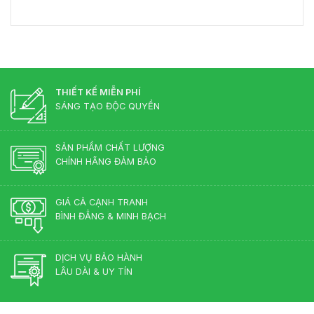
Cách
Giám
Bền
Bố
Đốc
Đẹp
Trí
Tân
Bàn
Cổ
Giám
Điển?
Đốc
Góc
Hợp
Nhìn
Lý
THIẾT KẾ MIỄN PHÍ
Từ
–
Chuyên
SÁNG TẠO ĐỘC QUYỀN
Chuẩn
Gia
Phong
Nội
Thủy
Thất
SẢN PHẨM CHẤT LƯỢNG
Cho
CHÍNH HÃNG ĐẢM BẢO
Phòng
Lãnh
Đạo
GIÁ CẢ CẠNH TRANH
BÌNH ĐẲNG & MINH BẠCH
DỊCH VỤ BẢO HÀNH
LÂU DÀI & UY TÍN