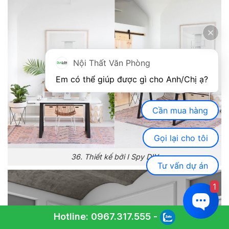
Nội Thất Văn Phòng
Em có thể giúp được gì cho Anh/Chị ạ? 
Cần mua hàng
Gọi lại cho tôi
36. Thiết kế bởi I Spy DIY
Tư vấn dự án
1
Hotline:
0967.317.555
-