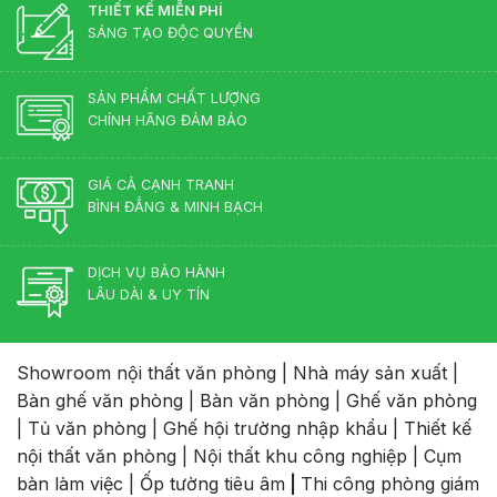
nghiệp
THIẾT KẾ MIỄN PHÍ
Cho
hay
Phòng
SÁNG TẠO ĐỘC QUYỀN
gỗ
Lãnh
tự
Đạo
nhiên?
SẢN PHẨM CHẤT LƯỢNG
CHÍNH HÃNG ĐẢM BẢO
GIÁ CẢ CẠNH TRANH
BÌNH ĐẲNG & MINH BẠCH
DỊCH VỤ BẢO HÀNH
LÂU DÀI & UY TÍN
Showroom nội thất văn phòng
|
Nhà máy sản xuất
|
Bàn ghế văn phòng
|
Bàn văn phòng
|
Ghế văn phòng
|
Tủ văn phòng
|
Ghế hội trường nhập khẩu
|
Thiết kế
nội thất văn phòng
|
Nội thất khu công nghiệp
|
Cụm
bàn làm việc
|
Ốp tường tiêu âm
|
Thi công phòng giám