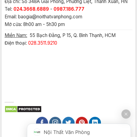
Địa chỉ: Số 348A Giải Phóng, Phương Liệt, Thanh Xuân, HN
Tel:
024.3668.6889
-
0987.186.777
Email:
baogia@noithatvanphong.com
Mở cửa: 8h00 am - 5h30 pm
Miền Nam:
55 Bạch Đằng, P 15, Q. Bình Thạnh, HCM
Điện thoại:
028.3511.9210
Nội Thất Văn Phòng