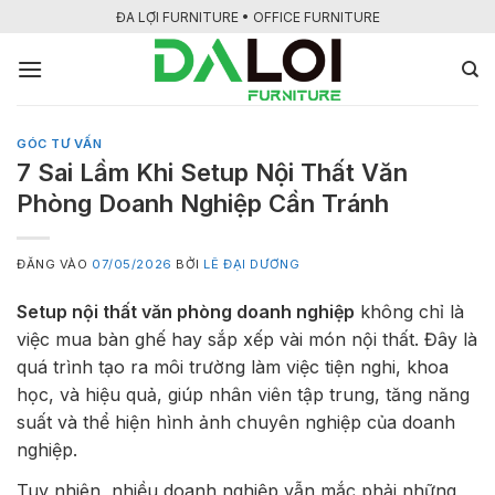
Bỏ
ĐA LỢI FURNITURE • OFFICE FURNITURE
qua
nội
dung
GÓC TƯ VẤN
7 Sai Lầm Khi Setup Nội Thất Văn
Phòng Doanh Nghiệp Cần Tránh
ĐĂNG VÀO
07/05/2026
BỞI
LÊ ĐẠI DƯƠNG
Setup nội thất văn phòng doanh nghiệp
không chỉ là
việc mua bàn ghế hay sắp xếp vài món nội thất. Đây là
quá trình tạo ra môi trường làm việc tiện nghi, khoa
học, và hiệu quả, giúp nhân viên tập trung, tăng năng
suất và thể hiện hình ảnh chuyên nghiệp của doanh
nghiệp.
Tuy nhiên, nhiều doanh nghiệp vẫn mắc phải những