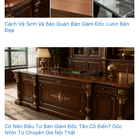
Cách Vệ Sinh Và Bảo Quản Bàn Giám Đốc Luôn Bền
Đẹp
Có Nên Đầu Tư Bàn Giám Đốc Tân Cổ Điển? Góc
Nhìn Từ Chuyên Gia Nội Thất