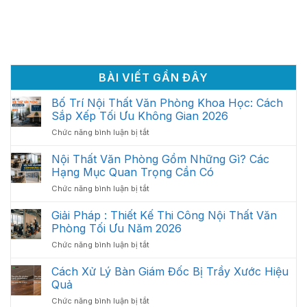
BÀI VIẾT GẦN ĐÂY
Bố Trí Nội Thất Văn Phòng Khoa Học: Cách
Sắp Xếp Tối Ưu Không Gian 2026
ở
Chức năng bình luận bị tắt
Bố
Trí
Nội Thất Văn Phòng Gồm Những Gì? Các
Nội
Hạng Mục Quan Trọng Cần Có
Thất
ở
Chức năng bình luận bị tắt
Văn
Nội
Phòng
Thất
Giải Pháp : Thiết Kế Thi Công Nội Thất Văn
Khoa
Văn
Học:
Phòng Tối Ưu Năm 2026
Phòng
Cách
ở
Chức năng bình luận bị tắt
Gồm
Sắp
Giải
Những
Xếp
Pháp
Cách Xử Lý Bàn Giám Đốc Bị Trầy Xước Hiệu
Gì?
Tối
:
Các
Quả
Ưu
Thiết
Hạng
Không
ở
Chức năng bình luận bị tắt
Kế
Mục
Gian