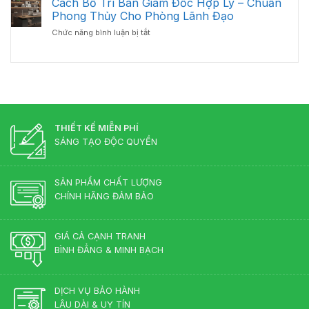
Cách Bố Trí Bàn Giám Đốc Hợp Lý – Chuẩn
Bàn
Đầu
Giám
Phong Thủy Cho Phòng Lãnh Đạo
Tư
Đốc
ở
Chức năng bình luận bị tắt
Bàn
Luôn
Cách
Giám
Bền
Bố
Đốc
Đẹp
Trí
Tân
Bàn
Cổ
Giám
Điển?
Đốc
Góc
Hợp
Nhìn
Lý
THIẾT KẾ MIỄN PHÍ
Từ
–
Chuyên
SÁNG TẠO ĐỘC QUYỀN
Chuẩn
Gia
Phong
Nội
Thủy
Thất
SẢN PHẨM CHẤT LƯỢNG
Cho
CHÍNH HÃNG ĐẢM BẢO
Phòng
Lãnh
Đạo
GIÁ CẢ CẠNH TRANH
BÌNH ĐẲNG & MINH BẠCH
DỊCH VỤ BẢO HÀNH
LÂU DÀI & UY TÍN