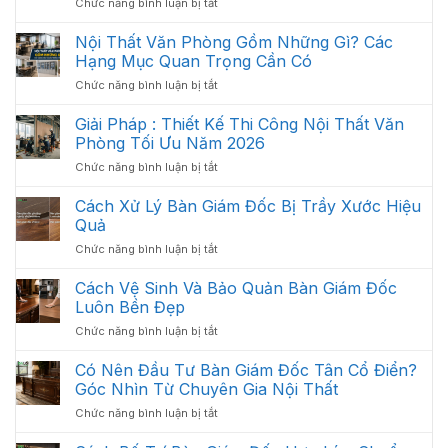
ở
Chức năng bình luận bị tắt
Văn
Bố
Phòng
Trí
Hiện
Nội Thất Văn Phòng Gồm Những Gì? Các
Nội
Đại
Hạng Mục Quan Trọng Cần Có
Thất
2026
ở
Chức năng bình luận bị tắt
Văn
Nội
Phòng
Thất
Giải Pháp : Thiết Kế Thi Công Nội Thất Văn
Khoa
Văn
Học:
Phòng Tối Ưu Năm 2026
Phòng
Cách
ở
Chức năng bình luận bị tắt
Gồm
Sắp
Giải
Những
Xếp
Pháp
Cách Xử Lý Bàn Giám Đốc Bị Trầy Xước Hiệu
Gì?
Tối
:
Các
Quả
Ưu
Thiết
Hạng
Không
ở
Chức năng bình luận bị tắt
Kế
Mục
Gian
Cách
Thi
Quan
2026
Xử
Cách Vệ Sinh Và Bảo Quản Bàn Giám Đốc
Công
Trọng
Lý
Nội
Luôn Bền Đẹp
Cần
Bàn
Thất
Có
ở
Chức năng bình luận bị tắt
Giám
Văn
Cách
Đốc
Phòng
Vệ
Có Nên Đầu Tư Bàn Giám Đốc Tân Cổ Điển?
Bị
Tối
Sinh
Trầy
Góc Nhìn Từ Chuyên Gia Nội Thất
Ưu
Và
Xước
Năm
ở
Chức năng bình luận bị tắt
Bảo
Hiệu
2026
Có
Quản
Quả
Nên