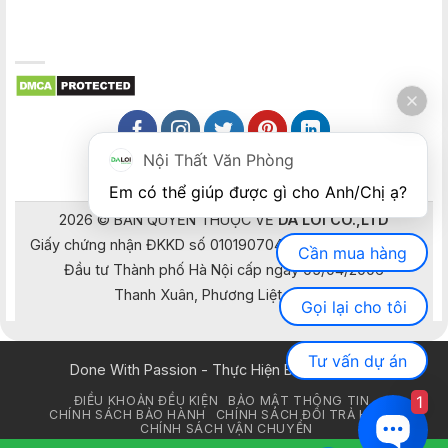
Nội Thất Văn Phòng
Em có thể giúp được gì cho Anh/Chị ạ? 
2026 © BẢN QUYỀN THUỘC VỀ
DA LOI CO.,LTD
Giấy chứng nhận ĐKKD số 0101907041 do Sở Kế hoạch và
Cần mua hàng
Đầu tư Thành phố Hà Nội cấp ngày 05/04/2006
Thanh Xuân, Phương Liệt, Hà Nội
Gọi lại cho tôi
Tư vấn dự án
Done With Passion - Thực Hiện Bằng Đam Mê
1
ĐIỀU KHOẢN ĐỀU KIỆN
BẢO MẬT THÔNG TIN
CHÍNH SÁCH BẢO HÀNH
CHÍNH SÁCH ĐỔI TRẢ HÀNG
CHÍNH SÁCH VẬN CHUYỂN