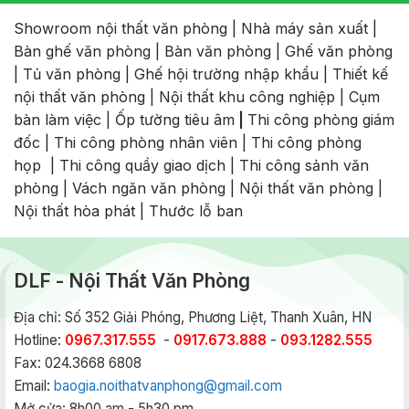
Showroom nội thất văn phòng
|
Nhà máy sản xuất
|
Bàn ghế văn phòng
|
Bàn văn phòng
|
Ghế văn phòng
|
Tủ văn phòng
|
Ghế hội trường nhập khẩu
|
Thiết kế
nội thất văn phòng
|
Nội thất khu công nghiệp
|
Cụm
bàn làm việc
|
Ốp tường tiêu âm
|
Thi công phòng giám
đốc
|
Thi công phòng nhân viên
|
Thi công phòng
họp
|
Thi công quầy giao dịch
|
Thi công sảnh văn
phòng
|
Vách ngăn văn phòng
|
Nội thất văn phòng
|
Nội thất hòa phát
|
Thước lỗ ban
DLF - Nội Thất Văn Phòng
Địa chỉ: Số 352 Giải Phóng, Phương Liệt, Thanh Xuân, HN
Hotline:
0967.317.555
-
0917.673.888
-
093.1282.555
Fax: 024.3668 6808
Email:
baogia.noithatvanphong@gmail.com
Mở cửa: 8h00 am - 5h30 pm