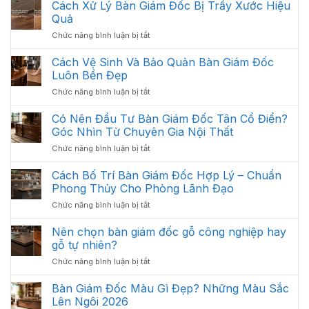
Pháp
Cách Xử Lý Bàn Giám Đốc Bị Trầy Xước Hiệu
Gì?
:
Các
Quả
Thiết
Hạng
ở
Chức năng bình luận bị tắt
Kế
Mục
Cách
Thi
Quan
Xử
Cách Vệ Sinh Và Bảo Quản Bàn Giám Đốc
Công
Trọng
Lý
Nội
Luôn Bền Đẹp
Cần
Bàn
Thất
Có
ở
Chức năng bình luận bị tắt
Giám
Văn
Cách
Đốc
Phòng
Vệ
Có Nên Đầu Tư Bàn Giám Đốc Tân Cổ Điển?
Bị
Tối
Sinh
Trầy
Góc Nhìn Từ Chuyên Gia Nội Thất
Ưu
Và
Xước
Năm
ở
Chức năng bình luận bị tắt
Bảo
Hiệu
2026
Có
Quản
Quả
Nên
Cách Bố Trí Bàn Giám Đốc Hợp Lý – Chuẩn
Bàn
Đầu
Giám
Phong Thủy Cho Phòng Lãnh Đạo
Tư
Đốc
ở
Chức năng bình luận bị tắt
Bàn
Luôn
Cách
Giám
Bền
Bố
Nên chọn bàn giám đốc gỗ công nghiệp hay
Đốc
Đẹp
Trí
Tân
gỗ tự nhiên?
Bàn
Cổ
ở
Chức năng bình luận bị tắt
Giám
Điển?
Nên
Đốc
Góc
chọn
Bàn Giám Đốc Màu Gì Đẹp? Những Màu Sắc
Hợp
Nhìn
bàn
Lý
Lên Ngôi 2026
Từ
giám