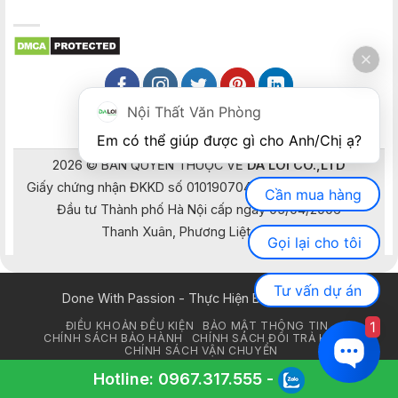
Nội Thất Văn Phòng
Em có thể giúp được gì cho Anh/Chị ạ? 
2026 © BẢN QUYỀN THUỘC VỀ
DA LOI CO.,LTD
Giấy chứng nhận ĐKKD số 0101907041 do Sở Kế hoạch và
Cần mua hàng
Đầu tư Thành phố Hà Nội cấp ngày 05/04/2006
Thanh Xuân, Phương Liệt, Hà Nội
Gọi lại cho tôi
Tư vấn dự án
Done With Passion - Thực Hiện Bằng Đam Mê
1
ĐIỀU KHOẢN ĐỀU KIỆN
BẢO MẬT THÔNG TIN
CHÍNH SÁCH BẢO HÀNH
CHÍNH SÁCH ĐỔI TRẢ HÀNG
CHÍNH SÁCH VẬN CHUYỂN
Copyright 2026 © Nội Thất Đa Lợi
Hotline:
0967.317.555
-