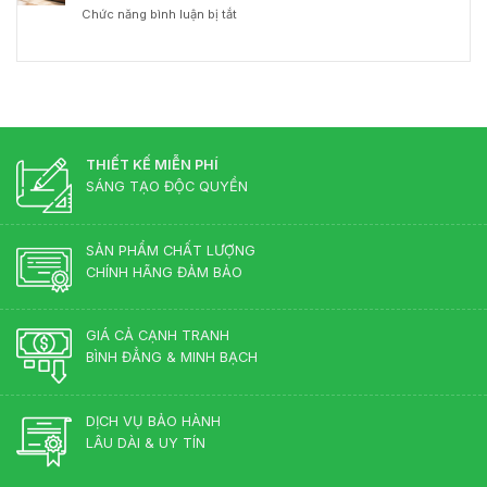
–
Chuyên
ở
Chức năng bình luận bị tắt
đốc
Chuẩn
Gia
Bàn
gỗ
Phong
Nội
Giám
công
Thủy
Thất
Đốc
nghiệp
Cho
Màu
hay
Phòng
Gì
gỗ
Lãnh
Đẹp?
tự
Đạo
Những
nhiên?
Màu
THIẾT KẾ MIỄN PHÍ
Sắc
SÁNG TẠO ĐỘC QUYỀN
Lên
Ngôi
2026
SẢN PHẨM CHẤT LƯỢNG
CHÍNH HÃNG ĐẢM BẢO
GIÁ CẢ CẠNH TRANH
BÌNH ĐẲNG & MINH BẠCH
DỊCH VỤ BẢO HÀNH
LÂU DÀI & UY TÍN