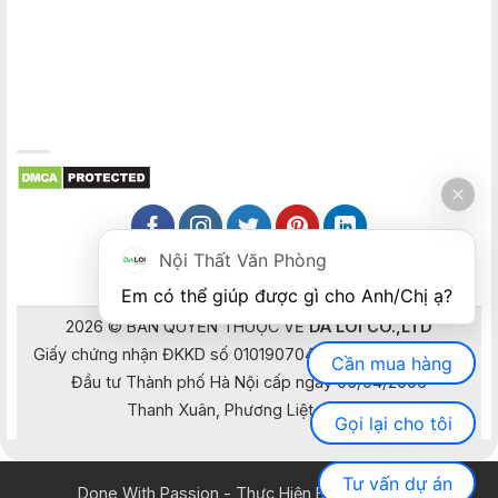
Nội Thất Văn Phòng
Em có thể giúp được gì cho Anh/Chị ạ? 
2026 © BẢN QUYỀN THUỘC VỀ
DA LOI CO.,LTD
Giấy chứng nhận ĐKKD số 0101907041 do Sở Kế hoạch và
Cần mua hàng
Đầu tư Thành phố Hà Nội cấp ngày 05/04/2006
Thanh Xuân, Phương Liệt, Hà Nội
Gọi lại cho tôi
Tư vấn dự án
Done With Passion - Thực Hiện Bằng Đam Mê