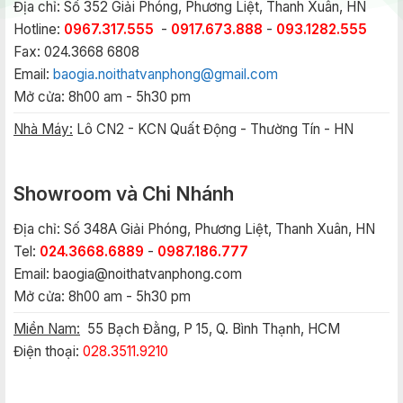
Địa chỉ: Số 352 Giải Phóng, Phương Liệt, Thanh Xuân, HN
Hotline:
0967.317.555
-
0917.673.888
-
093.1282.555
Fax: 024.3668 6808
Email:
baogia.noithatvanphong@gmail.com
Mở cửa: 8h00 am - 5h30 pm
Nhà Máy:
Lô CN2 - KCN Quất Động - Thường Tín - HN
Showroom và Chi Nhánh
Địa chỉ: Số 348A Giải Phóng, Phương Liệt, Thanh Xuân, HN
Tel:
024.3668.6889
-
0987.186.777
Email:
baogia@noithatvanphong.com
Mở cửa: 8h00 am - 5h30 pm
Miền Nam:
55 Bạch Đằng, P 15, Q. Bình Thạnh, HCM
Điện thoại:
028.3511.9210