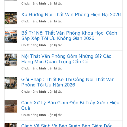
ở
Chức năng bình luận bị tắt
Ghế
Xoay
Xu Hướng Nội Thất Văn Phòng Hiện Đại 2026
Lưới
ở
Chức năng bình luận bị tắt
Là
Xu
Gì?
Hướng
Bố Trí Nội Thất Văn Phòng Khoa Học: Cách
Cấu
Nội
Tạo,
Sắp Xếp Tối Ưu Không Gian 2026
Thất
Đặc
ở
Chức năng bình luận bị tắt
Văn
Điểm
Bố
Phòng
Và
Trí
Hiện
Nội Thất Văn Phòng Gồm Những Gì? Các
Công
Nội
Đại
Hạng Mục Quan Trọng Cần Có
Dụng
Thất
2026
ở
Chức năng bình luận bị tắt
Văn
Nội
Phòng
Thất
Giải Pháp : Thiết Kế Thi Công Nội Thất Văn
Khoa
Văn
Học:
Phòng Tối Ưu Năm 2026
Phòng
Cách
ở
Chức năng bình luận bị tắt
Gồm
Sắp
Giải
Những
Xếp
Pháp
Cách Xử Lý Bàn Giám Đốc Bị Trầy Xước Hiệu
Gì?
Tối
:
Các
Quả
Ưu
Thiết
Hạng
Không
ở
Chức năng bình luận bị tắt
Kế
Mục
Gian
Cách
Thi
Quan
2026
Xử
Cách Vệ Sinh Và Bảo Quản Bàn Giám Đốc
Công
Trọng