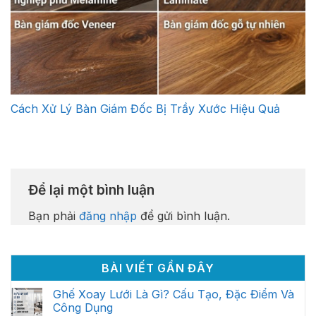
Cách Xử Lý Bàn Giám Đốc Bị Trầy Xước Hiệu Quả
Để lại một bình luận
Bạn phải
đăng nhập
để gửi bình luận.
BÀI VIẾT GẦN ĐÂY
Ghế Xoay Lưới Là Gì? Cấu Tạo, Đặc Điểm Và
Công Dụng