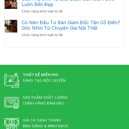
Lý
Nội
Luôn Bền Đẹp
Cần
Bàn
Thất
Có
ở
Chức năng bình luận bị tắt
Giám
Văn
Cách
Đốc
Phòng
Vệ
Có Nên Đầu Tư Bàn Giám Đốc Tân Cổ Điển?
Bị
Tối
Sinh
Trầy
Góc Nhìn Từ Chuyên Gia Nội Thất
Ưu
Và
Xước
Năm
ở
Chức năng bình luận bị tắt
Bảo
Hiệu
2026
Có
Quản
Quả
Nên
Bàn
Đầu
Giám
Tư
Đốc
Bàn
Luôn
Giám
Bền
Đốc
Đẹp
Tân
THIẾT KẾ MIỄN PHÍ
Cổ
SÁNG TẠO ĐỘC QUYỀN
Điển?
Góc
Nhìn
SẢN PHẨM CHẤT LƯỢNG
Từ
CHÍNH HÃNG ĐẢM BẢO
Chuyên
Gia
Nội
Thất
GIÁ CẢ CẠNH TRANH
BÌNH ĐẲNG & MINH BẠCH