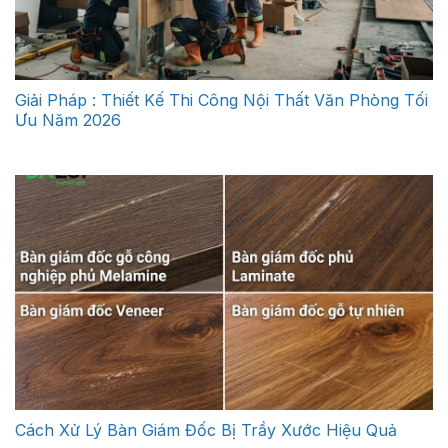
Giải Pháp : Thiết Kế Thi Công Nội Thất Văn Phòng Tối
Ưu Năm 2026
Cách Xử Lý Bàn Giám Đốc Bị Trầy Xước Hiệu Quả