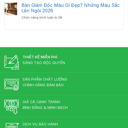
Góc
chọn
Bàn Giám Đốc Màu Gì Đẹp? Những Màu Sắc
Hợp
Nhìn
bàn
Lý
Lên Ngôi 2026
Từ
giám
–
Chuyên
ở
Chức năng bình luận bị tắt
đốc
Chuẩn
Gia
Bàn
gỗ
Phong
Nội
Giám
công
Thủy
Thất
Đốc
nghiệp
Cho
Màu
hay
Phòng
Gì
gỗ
Lãnh
Đẹp?
tự
Đạo
Những
nhiên?
Màu
THIẾT KẾ MIỄN PHÍ
Sắc
SÁNG TẠO ĐỘC QUYỀN
Lên
Ngôi
2026
SẢN PHẨM CHẤT LƯỢNG
CHÍNH HÃNG ĐẢM BẢO
GIÁ CẢ CẠNH TRANH
BÌNH ĐẲNG & MINH BẠCH
DỊCH VỤ BẢO HÀNH