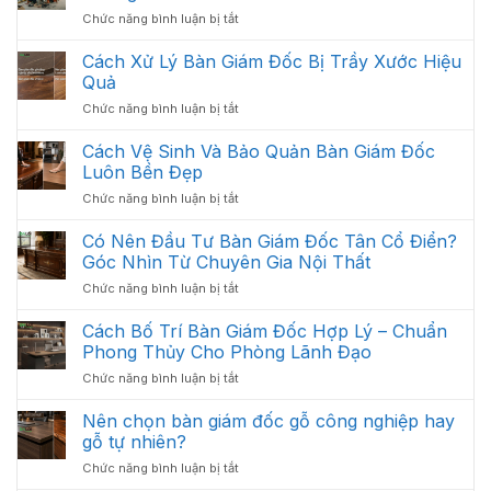
Phòng
ở
Chức năng bình luận bị tắt
Gồm
Giải
Những
Pháp
Cách Xử Lý Bàn Giám Đốc Bị Trầy Xước Hiệu
Gì?
:
Các
Quả
Thiết
Hạng
ở
Chức năng bình luận bị tắt
Kế
Mục
Cách
Thi
Quan
Xử
Cách Vệ Sinh Và Bảo Quản Bàn Giám Đốc
Công
Trọng
Lý
Nội
Luôn Bền Đẹp
Cần
Bàn
Thất
Có
ở
Chức năng bình luận bị tắt
Giám
Văn
Cách
Đốc
Phòng
Vệ
Có Nên Đầu Tư Bàn Giám Đốc Tân Cổ Điển?
Bị
Tối
Sinh
Trầy
Góc Nhìn Từ Chuyên Gia Nội Thất
Ưu
Và
Xước
Năm
ở
Chức năng bình luận bị tắt
Bảo
Hiệu
2026
Có
Quản
Quả
Nên
Cách Bố Trí Bàn Giám Đốc Hợp Lý – Chuẩn
Bàn
Đầu
Giám
Phong Thủy Cho Phòng Lãnh Đạo
Tư
Đốc
ở
Chức năng bình luận bị tắt
Bàn
Luôn
Cách
Giám
Bền
Bố
Nên chọn bàn giám đốc gỗ công nghiệp hay
Đốc
Đẹp
Trí
Tân
gỗ tự nhiên?
Bàn
Cổ
ở
Chức năng bình luận bị tắt
Giám
Điển?
Nên
Đốc