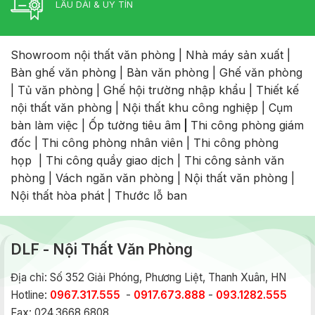
LÂU DÀI & UY TÍN
Showroom nội thất văn phòng
|
Nhà máy sản xuất
|
Bàn ghế văn phòng
|
Bàn văn phòng
|
Ghế văn phòng
|
Tủ văn phòng
|
Ghế hội trường nhập khẩu
|
Thiết kế
nội thất văn phòng
|
Nội thất khu công nghiệp
|
Cụm
bàn làm việc
|
Ốp tường tiêu âm
|
Thi công phòng giám
đốc
|
Thi công phòng nhân viên
|
Thi công phòng
họp
|
Thi công quầy giao dịch
|
Thi công sảnh văn
phòng
|
Vách ngăn văn phòng
|
Nội thất văn phòng
|
Nội thất hòa phát
|
Thước lỗ ban
DLF - Nội Thất Văn Phòng
Địa chỉ: Số 352 Giải Phóng, Phương Liệt, Thanh Xuân, HN
Hotline:
0967.317.555
-
0917.673.888
-
093.1282.555
Fax: 024.3668 6808