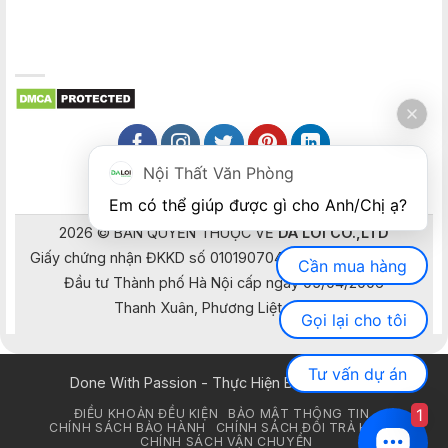
Nội Thất Văn Phòng
Em có thể giúp được gì cho Anh/Chị ạ? 
2026 © BẢN QUYỀN THUỘC VỀ
DA LOI CO.,LTD
Giấy chứng nhận ĐKKD số 0101907041 do Sở Kế hoạch và
Cần mua hàng
Đầu tư Thành phố Hà Nội cấp ngày 05/04/2006
Thanh Xuân, Phương Liệt, Hà Nội
Gọi lại cho tôi
Tư vấn dự án
Done With Passion - Thực Hiện Bằng Đam Mê
1
ĐIỀU KHOẢN ĐỀU KIỆN
BẢO MẬT THÔNG TIN
CHÍNH SÁCH BẢO HÀNH
CHÍNH SÁCH ĐỔI TRẢ HÀNG
CHÍNH SÁCH VẬN CHUYỂN