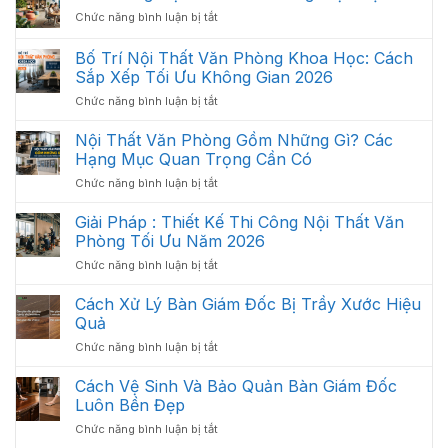
ở
Chức năng bình luận bị tắt
Xu
Hướng
Bố Trí Nội Thất Văn Phòng Khoa Học: Cách
Nội
Sắp Xếp Tối Ưu Không Gian 2026
Thất
ở
Chức năng bình luận bị tắt
Văn
Bố
Phòng
Trí
Hiện
Nội Thất Văn Phòng Gồm Những Gì? Các
Nội
Đại
Hạng Mục Quan Trọng Cần Có
Thất
2026
ở
Chức năng bình luận bị tắt
Văn
Nội
Phòng
Thất
Giải Pháp : Thiết Kế Thi Công Nội Thất Văn
Khoa
Văn
Học:
Phòng Tối Ưu Năm 2026
Phòng
Cách
ở
Chức năng bình luận bị tắt
Gồm
Sắp
Giải
Những
Xếp
Pháp
Cách Xử Lý Bàn Giám Đốc Bị Trầy Xước Hiệu
Gì?
Tối
:
Các
Quả
Ưu
Thiết
Hạng
Không
ở
Chức năng bình luận bị tắt
Kế
Mục
Gian
Cách
Thi
Quan
2026
Xử
Cách Vệ Sinh Và Bảo Quản Bàn Giám Đốc
Công
Trọng
Lý
Nội
Luôn Bền Đẹp
Cần
Bàn
Thất
Có
ở
Chức năng bình luận bị tắt
Giám
Văn
Cách