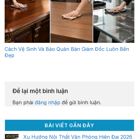
Cách Vệ Sinh Và Bảo Quản Bàn Giám Đốc Luôn Bền
Đẹp
Để lại một bình luận
Bạn phải
đăng nhập
để gửi bình luận.
BÀI VIẾT GẦN ĐÂY
Xu Hướng Nội Thất Văn Phòng Hiện Đại 2026