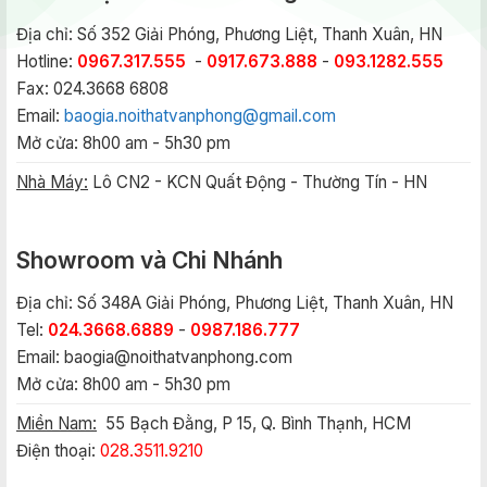
Địa chỉ: Số 352 Giải Phóng, Phương Liệt, Thanh Xuân, HN
Hotline:
0967.317.555
-
0917.673.888
-
093.1282.555
Fax: 024.3668 6808
Email:
baogia.noithatvanphong@gmail.com
Mở cửa: 8h00 am - 5h30 pm
Nhà Máy:
Lô CN2 - KCN Quất Động - Thường Tín - HN
Showroom và Chi Nhánh
Địa chỉ: Số 348A Giải Phóng, Phương Liệt, Thanh Xuân, HN
Tel:
024.3668.6889
-
0987.186.777
Email:
baogia@noithatvanphong.com
Mở cửa: 8h00 am - 5h30 pm
Miền Nam:
55 Bạch Đằng, P 15, Q. Bình Thạnh, HCM
Điện thoại:
028.3511.9210