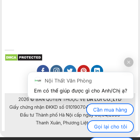
Nội Thất Văn Phòng
Em có thể giúp được gì cho Anh/Chị ạ? 
2026 © BẢN QUYỀN THUỘC VỀ
DA LOI CO.,LTD
Giấy chứng nhận ĐKKD số 0101907041 do Sở Kế hoạch và
Cần mua hàng
Đầu tư Thành phố Hà Nội cấp ngày 05/04/2006
Thanh Xuân, Phương Liệt, Hà Nội
Gọi lại cho tôi