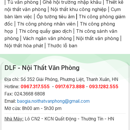
|
Tủ văn phòng
|
Ghế hội trường nhập khẩu
|
Thiết kế
nội thất văn phòng
|
Nội thất khu công nghiệp
|
Cụm
bàn làm việc
|
Ốp tường tiêu âm
|
Thi công phòng giám
đốc
|
Thi công phòng nhân viên
|
Thi công phòng
họp
|
Thi công quầy giao dịch
|
Thi công sảnh văn
phòng
|
Vách ngăn văn phòng
|
Nội thất văn phòng
|
Nội thất hòa phát
|
Thước lỗ ban
DLF - Nội Thất Văn Phòng
Địa chỉ: Số 352 Giải Phóng, Phương Liệt, Thanh Xuân, HN
Hotline:
0967.317.555
-
0917.673.888
-
093.1282.555
Fax: 024.3668 6808
Email:
baogia.noithatvanphong@gmail.com
Mở cửa: 8h00 am - 5h30 pm
Nhà Máy:
Lô CN2 - KCN Quất Động - Thường Tín - HN