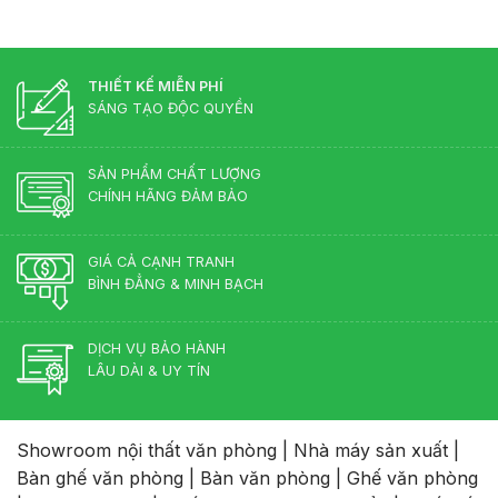
Bàn
Cổ
Giám
Điển?
Đốc
Góc
Hợp
Nhìn
Lý
THIẾT KẾ MIỄN PHÍ
Từ
–
Chuyên
SÁNG TẠO ĐỘC QUYỀN
Chuẩn
Gia
Phong
Nội
Thủy
Thất
SẢN PHẨM CHẤT LƯỢNG
Cho
CHÍNH HÃNG ĐẢM BẢO
Phòng
Lãnh
Đạo
GIÁ CẢ CẠNH TRANH
BÌNH ĐẲNG & MINH BẠCH
DỊCH VỤ BẢO HÀNH
LÂU DÀI & UY TÍN
Showroom nội thất văn phòng
|
Nhà máy sản xuất
|
Bàn ghế văn phòng
|
Bàn văn phòng
|
Ghế văn phòng