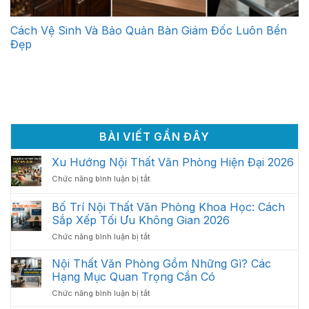
Cách Vệ Sinh Và Bảo Quản Bàn Giám Đốc Luôn Bền
Đẹp
BÀI VIẾT GẦN ĐÂY
Xu Hướng Nội Thất Văn Phòng Hiện Đại 2026
ở
Chức năng bình luận bị tắt
Xu
Hướng
Bố Trí Nội Thất Văn Phòng Khoa Học: Cách
Nội
Sắp Xếp Tối Ưu Không Gian 2026
Thất
ở
Chức năng bình luận bị tắt
Văn
Bố
Phòng
Trí
Hiện
Nội Thất Văn Phòng Gồm Những Gì? Các
Nội
Đại
Hạng Mục Quan Trọng Cần Có
Thất
2026
ở
Chức năng bình luận bị tắt
Văn
Nội
Phòng