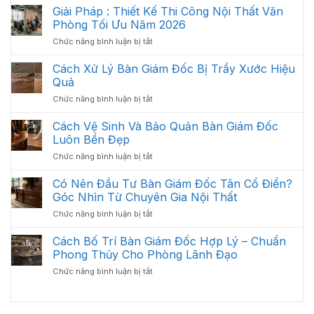
Thất
Giải Pháp : Thiết Kế Thi Công Nội Thất Văn
Khoa
Văn
Học:
Phòng Tối Ưu Năm 2026
Phòng
Cách
ở
Chức năng bình luận bị tắt
Gồm
Sắp
Giải
Những
Xếp
Pháp
Cách Xử Lý Bàn Giám Đốc Bị Trầy Xước Hiệu
Gì?
Tối
:
Các
Quả
Ưu
Thiết
Hạng
Không
ở
Chức năng bình luận bị tắt
Kế
Mục
Gian
Cách
Thi
Quan
2026
Xử
Cách Vệ Sinh Và Bảo Quản Bàn Giám Đốc
Công
Trọng
Lý
Nội
Luôn Bền Đẹp
Cần
Bàn
Thất
Có
ở
Chức năng bình luận bị tắt
Giám
Văn
Cách
Đốc
Phòng
Vệ
Có Nên Đầu Tư Bàn Giám Đốc Tân Cổ Điển?
Bị
Tối
Sinh
Trầy
Góc Nhìn Từ Chuyên Gia Nội Thất
Ưu
Và
Xước
Năm
ở
Chức năng bình luận bị tắt
Bảo
Hiệu
2026
Có
Quản
Quả
Nên
Cách Bố Trí Bàn Giám Đốc Hợp Lý – Chuẩn
Bàn
Đầu
Giám
Phong Thủy Cho Phòng Lãnh Đạo
Tư
Đốc
ở
Chức năng bình luận bị tắt
Bàn
Luôn
Cách
Giám
Bền
Bố
Đốc
Đẹp
Trí
Tân