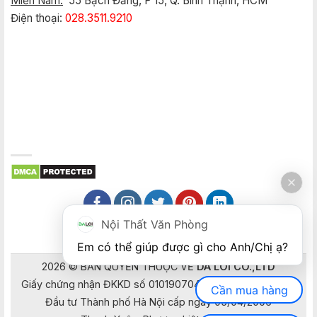
Miền Nam:
55 Bạch Đằng, P 15, Q. Bình Thạnh, HCM
Điện thoại:
028.3511.9210
Nội Thất Văn Phòng
Em có thể giúp được gì cho Anh/Chị ạ? 
2026 © BẢN QUYỀN THUỘC VỀ
DA LOI CO.,LTD
Giấy chứng nhận ĐKKD số 0101907041 do Sở Kế hoạch và
Cần mua hàng
Đầu tư Thành phố Hà Nội cấp ngày 05/04/2006