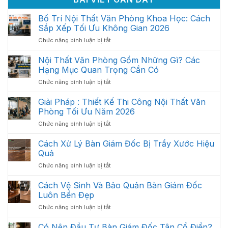
Bố Trí Nội Thất Văn Phòng Khoa Học: Cách
Sắp Xếp Tối Ưu Không Gian 2026
ở
Chức năng bình luận bị tắt
Bố
Trí
Nội Thất Văn Phòng Gồm Những Gì? Các
Nội
Hạng Mục Quan Trọng Cần Có
Thất
ở
Chức năng bình luận bị tắt
Văn
Nội
Phòng
Thất
Giải Pháp : Thiết Kế Thi Công Nội Thất Văn
Khoa
Văn
Học:
Phòng Tối Ưu Năm 2026
Phòng
Cách
ở
Chức năng bình luận bị tắt
Gồm
Sắp
Giải
Những
Xếp
Pháp
Cách Xử Lý Bàn Giám Đốc Bị Trầy Xước Hiệu
Gì?
Tối
:
Các
Quả
Ưu
Thiết
Hạng
Không
ở
Chức năng bình luận bị tắt
Kế
Mục
Gian
Cách
Thi
Quan
2026
Xử
Cách Vệ Sinh Và Bảo Quản Bàn Giám Đốc
Công
Trọng
Lý
Nội
Luôn Bền Đẹp
Cần
Bàn
Thất
Có
ở
Chức năng bình luận bị tắt
Giám
Văn
Cách
Đốc
Phòng
Vệ
Có Nên Đầu Tư Bàn Giám Đốc Tân Cổ Điển?
Bị
Tối