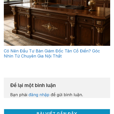
Có Nên Đầu Tư Bàn Giám Đốc Tân Cổ Điển? Góc
Nhìn Từ Chuyên Gia Nội Thất
Để lại một bình luận
Bạn phải
đăng nhập
để gửi bình luận.
BÀI VIẾT GẦN ĐÂY