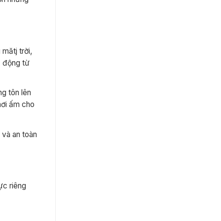
mătj trời,
c động từ
g tôn lên
hơi ấm cho
 và an toàn
ực riêng