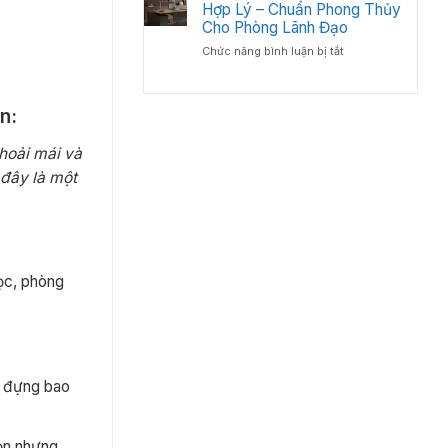
Đầu
Hợp Lý – Chuẩn Phong Thủy
Đốc
Tư
Luôn
Cho Phòng Lãnh Đạo
Bàn
Bền
ở
Chức năng bình luận bị tắt
Giám
Đẹp
Cách
Đốc
Bố
Tân
Trí
Cổ
n:
Bàn
Điển?
Giám
Góc
thoải mái và
Đốc
Nhìn
Hợp
Từ
 đây là một
Lý
Chuyên
–
Gia
Chuẩn
Nội
Phong
Thất
Thủy
Cho
học, phòng
Phòng
Lãnh
Đạo
a đựng bao
gọn nhưng