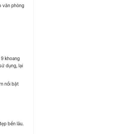
o văn phòng
ế 9 khoang
ử dụng, lại
m nổi bật
đẹp bền lâu.