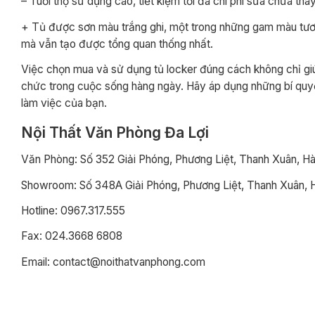
– Tuổi thọ sử dụng cao, tiết kiệm tối đa chi phí sửa chữa tha
+ Tủ được sơn màu trắng ghi, một trong những gam màu tươi s
mà vẫn tạo được tổng quan thống nhất.
Việc chọn mua và sử dụng tủ locker đúng cách không chỉ giúp 
chức trong cuộc sống hàng ngày. Hãy áp dụng những bí quyết
làm việc của bạn.
Nội Thất Văn Phòng Đa Lợi
Văn Phòng: Số 352 Giải Phóng, Phương Liệt, Thanh Xuân, Hà
Showroom: Số 348A Giải Phóng, Phương Liệt, Thanh Xuân, 
Hotline: 0967.317.555
Fax: 024.3668 6808
Email: contact@noithatvanphong.com