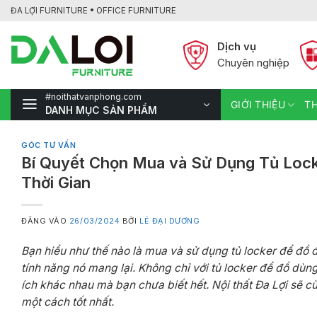
Bỏ
ĐA LỢI FURNITURE • OFFICE FURNITURE
qua
nội
Dịch vụ
dung
Chuyên nghiệp
#noithatvanphong.com
GIỚI THIỆU
TH
DANH MỤC SẢN PHẨM
GÓC TƯ VẤN
Bí Quyết Chọn Mua và Sử Dụng Tủ Lock
Thời Gian
ĐĂNG VÀO
26/03/2024
BỞI
LÊ ĐẠI DƯƠNG
Bạn hiểu như thế nào là mua và sử dụng tủ locker để đồ 
tính năng nó mang lại. Không chỉ với tủ locker để đồ dù
ích khác nhau mà bạn chưa biết hết. Nội thất Đa Lợi sẽ 
một cách tốt nhất.