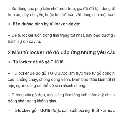
+ Sử dụng các phụ kiện như móc treo, giá đỡ để tận dụng tố
treo áo, dây chuyền, hoặc lưu trữ các vật dụng nhỏ một các
Bảo dưỡng định kỳ tủ locker để đồ
:
+ Để tủ locker luôn trong tình trạng tốt nhất, hãy bảo dưỡng
tránh sự cố xảy ra.
2 Mẫu tủ locker để đồ đáp ứng những yêu cầ
Tủ locker để đồ gỗ TUG18:
+ Tủ locker để đồ gỗ TG18 được làm trực tiếp từ gỗ công
cao, chống cháy, chống cong vênh. Đảm bảo điều kiện tốt nh
mịn, người dùng có thể vệ sinh nhanh chóng.
+ Đường vân gỗ đẹp, màu sáng làm tăng tính thẩm mỹ cho s
đồng nhất trong không gian.
+
Tủ locker gỗ TUG18
được sản xuất bởi
nội thất Furmac