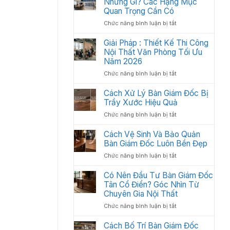
Những Gì? Các Hạng Mục
2026
Thất
Quan Trọng Cần Có
Văn
ở
Chức năng bình luận bị tắt
Phòng
Nội
Khoa
Thất
Giải Pháp : Thiết Kế Thi Công
Học:
Văn
Nội Thất Văn Phòng Tối Ưu
Cách
Phòng
Sắp
Năm 2026
Gồm
Xếp
ở
Chức năng bình luận bị tắt
Những
Tối
Giải
Gì?
Ưu
Pháp
Cách Xử Lý Bàn Giám Đốc Bị
Các
Không
:
Trầy Xước Hiệu Quả
Hạng
Gian
Thiết
Mục
2026
ở
Chức năng bình luận bị tắt
Kế
Quan
Cách
Thi
Trọng
Xử
Cách Vệ Sinh Và Bảo Quản
Công
Cần
Lý
Bàn Giám Đốc Luôn Bền Đẹp
Nội
Có
Bàn
Thất
ở
Chức năng bình luận bị tắt
Giám
Văn
Cách
Đốc
Phòng
Vệ
Có Nên Đầu Tư Bàn Giám Đốc
Bị
Tối
Sinh
Tân Cổ Điển? Góc Nhìn Từ
Trầy
Ưu
Và
Chuyên Gia Nội Thất
Xước
Năm
Bảo
Hiệu
2026
ở
Chức năng bình luận bị tắt
Quản
Quả
Có
Bàn
Nên
Cách Bố Trí Bàn Giám Đốc
Giám