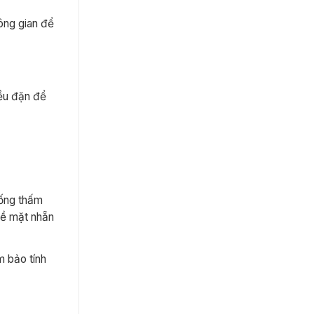
ông gian để
đều đặn để
hống thấm
bề mặt nhẵn
 bảo tính