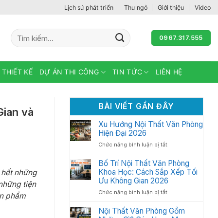
Lịch sử phát triển
Thư ngỏ
Giới thiệu
Video
Tìm
0967.317.555
kiếm:
 THIẾT KẾ
DỰ ÁN THI CÔNG
TIN TỨC
LIÊN HỆ
BÀI VIẾT GẦN ĐÂY
ian và
Xu Hướng Nội Thất Văn Phòng
Hiện Đại 2026
ở
Chức năng bình luận bị tắt
Xu
Hướng
Bố Trí Nội Thất Văn Phòng
Nội
Khoa Học: Cách Sắp Xếp Tối
c hết những
Thất
Ưu Không Gian 2026
những tiện
Văn
ở
Chức năng bình luận bị tắt
Phòng
ản phẩm
Bố
Hiện
Trí
Nội Thất Văn Phòng Gồm
Đại
Nội