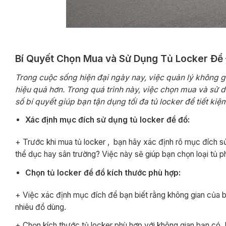
Bí Quyết Chọn Mua và Sử Dụng Tủ Locker Để Đ
Trong cuộc sống hiện đại ngày nay, việc quản lý không gi
hiệu quả hơn. Trong quá trình này, việc chọn mua và sử d
số bí quyết giúp bạn tận dụng tối đa tủ locker để tiết ki
Xác định mục đích sử dụng tủ locker để đồ:
+ Trước khi mua tủ locker , bạn hãy xác định rõ mục đích s
thể dục hay sân trường? Việc này sẽ giúp bạn chọn loại tủ 
Chọn tủ locker để đồ kích thước phù hợp:
+ Việc xác định mục đích để bạn biết rằng không gian của 
nhiêu đồ dùng.
+ Chọn kích thước tủ locker phù hợp với không gian bạn có.