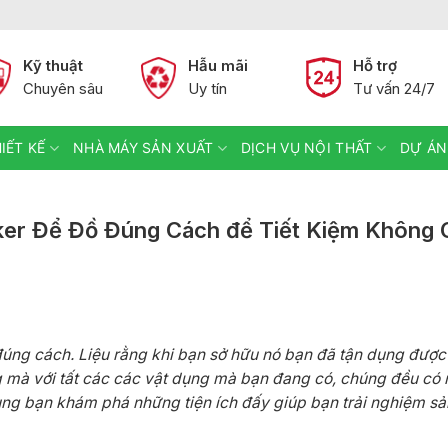
Kỹ thuật
Hẫu mãi
Hỗ trợ
Chuyên sâu
Uy tín
Tư vấn 24/7
IẾT KẾ
NHÀ MÁY SẢN XUẤT
DỊCH VỤ NỘI THẤT
DỰ ÁN
er Để Đồ Đúng Cách để Tiết Kiệm Không G
đúng cách. Liệu rằng khi bạn sở hữu nó bạn đã tận dụng đượ
ng mà với tất các các vật dụng mà bạn đang có, chúng đều có 
cùng bạn khám phá những tiện ích đấy giúp bạn trải nghiệm s