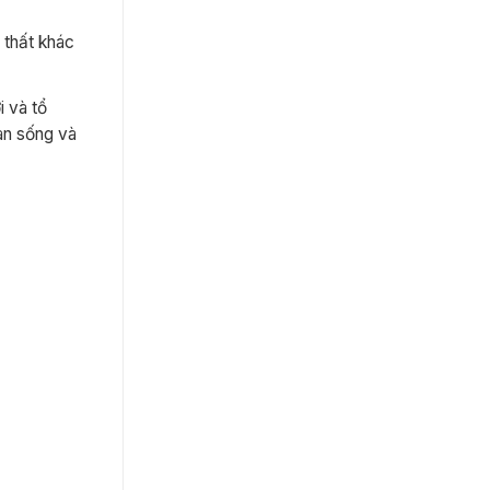
 thất khác
i và tổ
an sống và