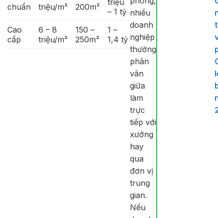
phòng,
triệu
chuẩn
triệu/m²
200m²
– 1 tỷ
nhiều
doanh
Cao
6 – 8
150 –
1 –
nghiệp
cấp
triệu/m²
250m²
1,4 tỷ
thường
phân
vân
giữa
làm
trực
tiếp với
xưởng
hay
qua
đơn vị
trung
gian.
Nếu