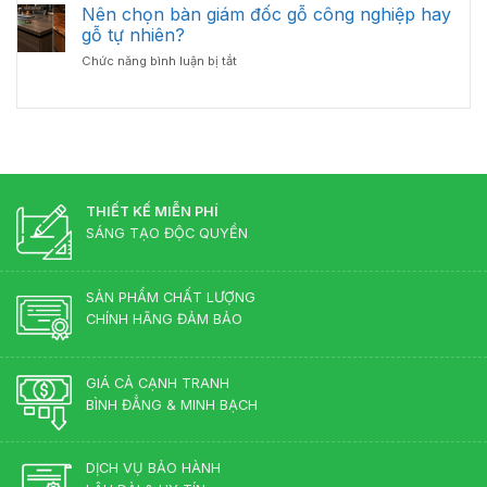
Bố
Nên chọn bàn giám đốc gỗ công nghiệp hay
Đốc
Đẹp
Trí
Tân
gỗ tự nhiên?
Bàn
Cổ
ở
Chức năng bình luận bị tắt
Giám
Điển?
Nên
Đốc
Góc
chọn
Hợp
Nhìn
bàn
Lý
Từ
giám
–
Chuyên
đốc
Chuẩn
Gia
gỗ
Phong
Nội
công
Thủy
Thất
nghiệp
THIẾT KẾ MIỄN PHÍ
Cho
hay
Phòng
SÁNG TẠO ĐỘC QUYỀN
gỗ
Lãnh
tự
Đạo
nhiên?
SẢN PHẨM CHẤT LƯỢNG
CHÍNH HÃNG ĐẢM BẢO
GIÁ CẢ CẠNH TRANH
BÌNH ĐẲNG & MINH BẠCH
DỊCH VỤ BẢO HÀNH