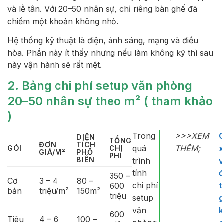
và lễ tân. Với 20–50 nhân sự, chỉ riêng bàn ghế đã
chiếm một khoản không nhỏ.
Hệ thống kỹ thuật là điện, ánh sáng, mạng và điều
hòa. Phần này ít thấy nhưng nếu làm không kỹ thì sau
này vận hành sẽ rất mệt.
2. Bảng chi phí setup văn phòng
20–50 nhân sự theo m²
( tham khảo
)
Trong
>>>XEM
DIỆN
TỔNG
ĐƠN
TÍCH
quá
THÊM;
GÓI
CHI
GIÁ/M²
PHỔ
PHÍ
BIẾN
trình
tính
350 –
Cơ
3 – 4
80 –
chi phí
600
bản
triệu/m²
150m²
triệu
setup
văn
k
600
Tiêu
4 – 6
100 –