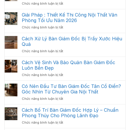
ở
Chức năng bình luận bị tắt
Văn
Nội
Phòng
Thất
Giải Pháp : Thiết Kế Thi Công Nội Thất Văn
Khoa
Văn
Học:
Phòng Tối Ưu Năm 2026
Phòng
Cách
ở
Chức năng bình luận bị tắt
Gồm
Sắp
Giải
Những
Xếp
Pháp
Cách Xử Lý Bàn Giám Đốc Bị Trầy Xước Hiệu
Gì?
Tối
:
Các
Quả
Ưu
Thiết
Hạng
Không
ở
Chức năng bình luận bị tắt
Kế
Mục
Gian
Cách
Thi
Quan
2026
Xử
Cách Vệ Sinh Và Bảo Quản Bàn Giám Đốc
Công
Trọng
Lý
Nội
Luôn Bền Đẹp
Cần
Bàn
Thất
Có
ở
Chức năng bình luận bị tắt
Giám
Văn
Cách
Đốc
Phòng
Vệ
Có Nên Đầu Tư Bàn Giám Đốc Tân Cổ Điển?
Bị
Tối
Sinh
Trầy
Góc Nhìn Từ Chuyên Gia Nội Thất
Ưu
Và
Xước
Năm
ở
Chức năng bình luận bị tắt
Bảo
Hiệu
2026
Có
Quản
Quả
Nên
Cách Bố Trí Bàn Giám Đốc Hợp Lý – Chuẩn
Bàn
Đầu
Giám
Phong Thủy Cho Phòng Lãnh Đạo
Tư
Đốc
ở
Chức năng bình luận bị tắt
Bàn
Luôn
Cách
Giám
Bền