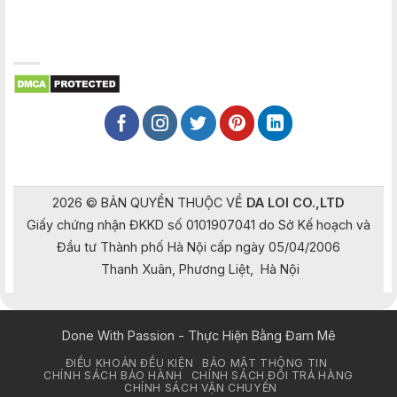
2026 © BẢN QUYỀN THUỘC VỀ
DA LOI CO.,LTD
Giấy chứng nhận ĐKKD số 0101907041 do Sở Kế hoạch và
Đầu tư Thành phố Hà Nội cấp ngày 05/04/2006
Thanh Xuân, Phương Liệt, Hà Nội
Done With Passion - Thực Hiện Bằng Đam Mê
ĐIỀU KHOẢN ĐỀU KIỆN
BẢO MẬT THÔNG TIN
CHÍNH SÁCH BẢO HÀNH
CHÍNH SÁCH ĐỔI TRẢ HÀNG
CHÍNH SÁCH VẬN CHUYỂN