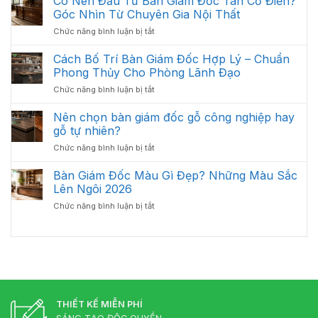
Có Nên Đầu Tư Bàn Giám Đốc Tân Cổ Điển?
Tối
Sinh
Trầy
Góc Nhìn Từ Chuyên Gia Nội Thất
Ưu
Và
Xước
Năm
ở
Chức năng bình luận bị tắt
Bảo
Hiệu
2026
Có
Quản
Quả
Nên
Cách Bố Trí Bàn Giám Đốc Hợp Lý – Chuẩn
Bàn
Đầu
Giám
Phong Thủy Cho Phòng Lãnh Đạo
Tư
Đốc
ở
Chức năng bình luận bị tắt
Bàn
Luôn
Cách
Giám
Bền
Bố
Nên chọn bàn giám đốc gỗ công nghiệp hay
Đốc
Đẹp
Trí
Tân
gỗ tự nhiên?
Bàn
Cổ
ở
Chức năng bình luận bị tắt
Giám
Điển?
Nên
Đốc
Góc
chọn
Bàn Giám Đốc Màu Gì Đẹp? Những Màu Sắc
Hợp
Nhìn
bàn
Lý
Lên Ngôi 2026
Từ
giám
–
Chuyên
ở
Chức năng bình luận bị tắt
đốc
Chuẩn
Gia
Bàn
gỗ
Phong
Nội
Giám
công
Thủy
Thất
Đốc
nghiệp
Cho
Màu
hay
Phòng
Gì
gỗ
Lãnh
Đẹp?
tự
Đạo
Những
nhiên?
Màu
THIẾT KẾ MIỄN PHÍ
Sắc