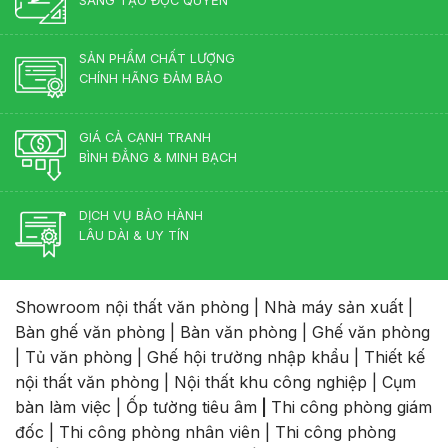
SÁNG TẠO ĐỘC QUYỀN
Lên
Ngôi
2026
SẢN PHẨM CHẤT LƯỢNG
CHÍNH HÃNG ĐẢM BẢO
GIÁ CẢ CẠNH TRANH
BÌNH ĐẲNG & MINH BẠCH
DỊCH VỤ BẢO HÀNH
LÂU DÀI & UY TÍN
Showroom nội thất văn phòng
|
Nhà máy sản xuất
|
Bàn ghế văn phòng
|
Bàn văn phòng
|
Ghế văn phòng
|
Tủ văn phòng
|
Ghế hội trường nhập khẩu
|
Thiết kế
nội thất văn phòng
|
Nội thất khu công nghiệp
|
Cụm
bàn làm việc
|
Ốp tường tiêu âm
|
Thi công phòng giám
đốc
|
Thi công phòng nhân viên
|
Thi công phòng