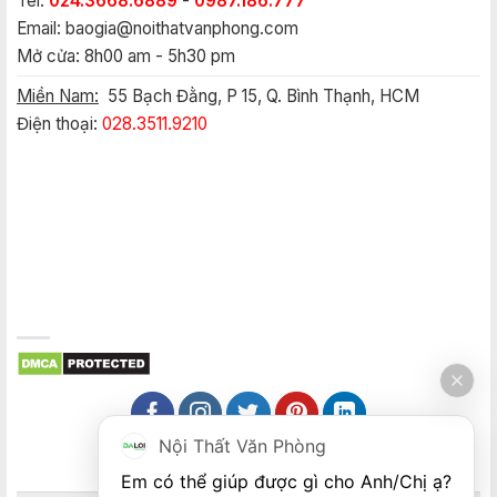
Tel:
024.3668.6889
-
0987.186.777
Email:
baogia@noithatvanphong.com
Mở cửa: 8h00 am - 5h30 pm
Miền Nam:
55 Bạch Đằng, P 15, Q. Bình Thạnh, HCM
Điện thoại:
028.3511.9210
Nội Thất Văn Phòng
Em có thể giúp được gì cho Anh/Chị ạ? 