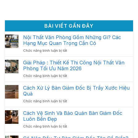
BÀI VIẾT GẦN ĐÂY
Nội Thất Văn Phòng Gồm Những Gì? Các
Hạng Mục Quan Trọng Cần Có
ở
Chức năng bình luận bị tắt
Nội
Thất
Giải Pháp : Thiết Kế Thi Công Nội Thất Văn
Văn
Phòng Tối Ưu Năm 2026
Phòng
ở
Chức năng bình luận bị tắt
Gồm
Giải
Những
Pháp
Cách Xử Lý Bàn Giám Đốc Bị Trầy Xước Hiệu
Gì?
:
Các
Quả
Thiết
Hạng
ở
Chức năng bình luận bị tắt
Kế
Mục
Cách
Thi
Quan
Xử
Cách Vệ Sinh Và Bảo Quản Bàn Giám Đốc
Công
Trọng
Lý
Nội
Luôn Bền Đẹp
Cần
Bàn
Thất
Có
ở
Chức năng bình luận bị tắt
Giám
Văn
Cách
Đốc
Phòng
Vệ
Bị