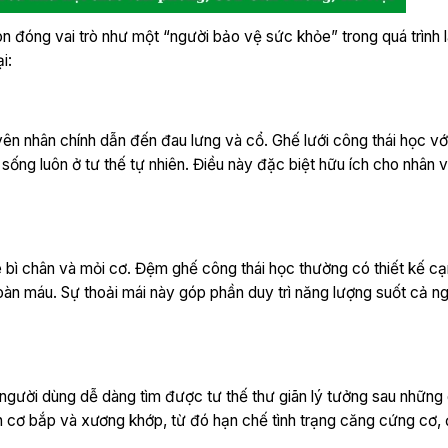
òn đóng vai trò như một “người bảo vệ sức khỏe” trong quá trình 
i:
ên nhân chính dẫn đến đau lưng và cổ. Ghế lưới công thái học vớ
sống luôn ở tư thế tự nhiên. Điều này đặc biệt hữu ích cho nhân 
ê bì chân và mỏi cơ. Đệm ghế công thái học thường có thiết kế cạ
hoàn máu. Sự thoải mái này góp phần duy trì năng lượng suốt cả n
p người dùng dễ dàng tìm được tư thế thư giãn lý tưởng sau những 
n cơ bắp và xương khớp, từ đó hạn chế tình trạng căng cứng cơ, 