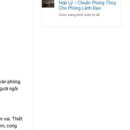
Đầu
Hợp Lý – Chuẩn Phong Thủy
Đốc
Tư
Luôn
Cho Phòng Lãnh Đạo
Bàn
Bền
ở
Chức năng bình luận bị tắt
Giám
Đẹp
Cách
Đốc
Bố
Tân
Trí
Cổ
Bàn
Điển?
Giám
Góc
Đốc
Nhìn
Hợp
Từ
Lý
Chuyên
–
Gia
Chuẩn
Nội
Phong
Thất
Thủy
Cho
 văn phòng.
Phòng
gười ngồi
Lãnh
Đạo
n vai. Thiết
đệm, cong