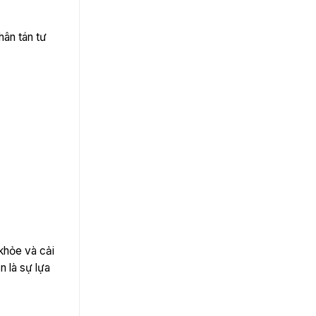
hân tán tư
khỏe và cải
n là sự lựa