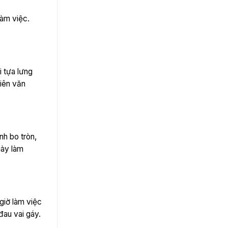
làm việc.
i tựa lưng
viên văn
nh bo tròn,
gày làm
giờ làm việc
đau vai gáy.