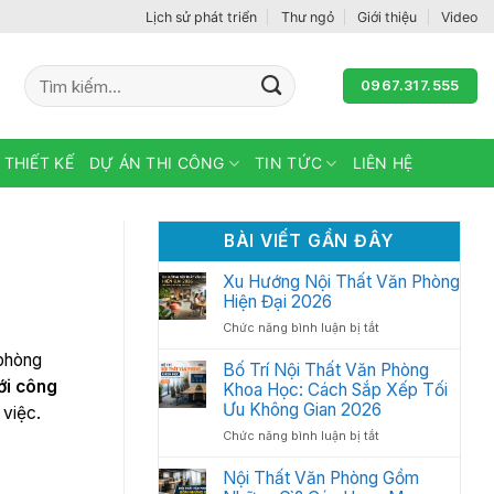
Lịch sử phát triển
Thư ngỏ
Giới thiệu
Video
Tìm
0967.317.555
kiếm:
 THIẾT KẾ
DỰ ÁN THI CÔNG
TIN TỨC
LIÊN HỆ
BÀI VIẾT GẦN ĐÂY
Xu Hướng Nội Thất Văn Phòng
Hiện Đại 2026
ở
Chức năng bình luận bị tắt
Xu
 phòng
Hướng
Bố Trí Nội Thất Văn Phòng
Nội
ới công
Khoa Học: Cách Sắp Xếp Tối
Thất
Ưu Không Gian 2026
 việc.
Văn
ở
Chức năng bình luận bị tắt
Phòng
Bố
Hiện
Trí
Nội Thất Văn Phòng Gồm
Đại
Nội