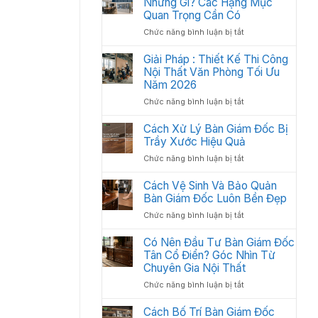
Những Gì? Các Hạng Mục
2026
Thất
Quan Trọng Cần Có
Văn
ở
Chức năng bình luận bị tắt
Phòng
Nội
Khoa
Thất
Giải Pháp : Thiết Kế Thi Công
Học:
Văn
Nội Thất Văn Phòng Tối Ưu
Cách
Phòng
Sắp
Năm 2026
Gồm
Xếp
ở
Chức năng bình luận bị tắt
Những
Tối
Giải
Gì?
Ưu
Pháp
Cách Xử Lý Bàn Giám Đốc Bị
Các
Không
:
Trầy Xước Hiệu Quả
Hạng
Gian
Thiết
Mục
2026
ở
Chức năng bình luận bị tắt
Kế
Quan
Cách
Thi
Trọng
Xử
Cách Vệ Sinh Và Bảo Quản
Công
Cần
Lý
Bàn Giám Đốc Luôn Bền Đẹp
Nội
Có
Bàn
Thất
ở
Chức năng bình luận bị tắt
Giám
Văn
Cách
Đốc
Phòng
Vệ
Có Nên Đầu Tư Bàn Giám Đốc
Bị
Tối
Sinh
Tân Cổ Điển? Góc Nhìn Từ
Trầy
Ưu
Và
Chuyên Gia Nội Thất
Xước
Năm
Bảo
Hiệu
2026
ở
Chức năng bình luận bị tắt
Quản
Quả
Có
Bàn
Nên
Cách Bố Trí Bàn Giám Đốc
Giám