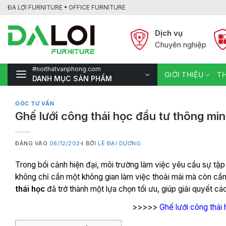
Bỏ
ĐA LỢI FURNITURE • OFFICE FURNITURE
qua
nội
Dịch vụ
dung
Chuyên nghiệp
#noithatvanphong.com
GIỚI THIỆU
TH
DANH MỤC SẢN PHẨM
GÓC TƯ VẤN
Ghế lưới công thái học đầu tư thông min
ĐĂNG VÀO
06/12/2024
BỞI
LÊ ĐẠI DƯƠNG
Trong bối cảnh hiện đại, môi trường làm việc yêu cầu sự tập 
không chỉ cần một không gian làm việc thoải mái mà còn cần 
thái học
đã trở thành một lựa chọn tối ưu, giúp giải quyết cá
>>>>>
Ghế lưới công thái