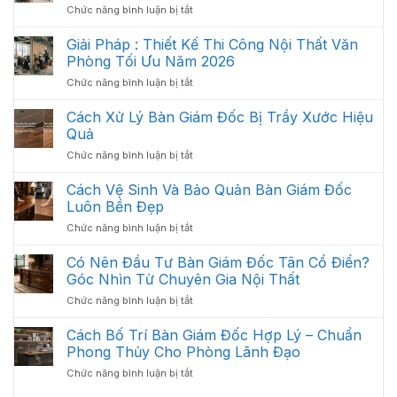
ở
Chức năng bình luận bị tắt
Văn
Nội
Phòng
Thất
Giải Pháp : Thiết Kế Thi Công Nội Thất Văn
Khoa
Văn
Học:
Phòng Tối Ưu Năm 2026
Phòng
Cách
ở
Chức năng bình luận bị tắt
Gồm
Sắp
Giải
Những
Xếp
Pháp
Cách Xử Lý Bàn Giám Đốc Bị Trầy Xước Hiệu
Gì?
Tối
:
Các
Quả
Ưu
Thiết
Hạng
Không
ở
Chức năng bình luận bị tắt
Kế
Mục
Gian
Cách
Thi
Quan
2026
Xử
Cách Vệ Sinh Và Bảo Quản Bàn Giám Đốc
Công
Trọng
Lý
Nội
Luôn Bền Đẹp
Cần
Bàn
Thất
Có
ở
Chức năng bình luận bị tắt
Giám
Văn
Cách
Đốc
Phòng
Vệ
Có Nên Đầu Tư Bàn Giám Đốc Tân Cổ Điển?
Bị
Tối
Sinh
Trầy
Góc Nhìn Từ Chuyên Gia Nội Thất
Ưu
Và
Xước
Năm
ở
Chức năng bình luận bị tắt
Bảo
Hiệu
2026
Có
Quản
Quả
Nên
Cách Bố Trí Bàn Giám Đốc Hợp Lý – Chuẩn
Bàn
Đầu
Giám
Phong Thủy Cho Phòng Lãnh Đạo
Tư
Đốc
ở
Chức năng bình luận bị tắt
Bàn
Luôn
Cách
Giám
Bền