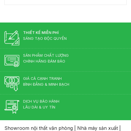
Bố
Đốc
Đẹp
Trí
Tân
Bàn
Cổ
Giám
Điển?
Đốc
Góc
Hợp
Nhìn
Lý
THIẾT KẾ MIỄN PHÍ
Từ
–
Chuyên
SÁNG TẠO ĐỘC QUYỀN
Chuẩn
Gia
Phong
Nội
Thủy
Thất
SẢN PHẨM CHẤT LƯỢNG
Cho
CHÍNH HÃNG ĐẢM BẢO
Phòng
Lãnh
Đạo
GIÁ CẢ CẠNH TRANH
BÌNH ĐẲNG & MINH BẠCH
DỊCH VỤ BẢO HÀNH
LÂU DÀI & UY TÍN
Showroom nội thất văn phòng
|
Nhà máy sản xuất
|