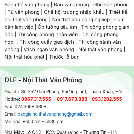
Bàn ghế văn phòng
|
Bàn văn phòng
|
Ghế văn phòng
|
Tủ văn phòng
|
Ghế hội trường nhập khẩu
|
Thiết kế
nội thất văn phòng
|
Nội thất khu công nghiệp
|
Cụm
bàn làm việc
|
Ốp tường tiêu âm
|
Thi công phòng giám
đốc
|
Thi công phòng nhân viên
|
Thi công phòng
họp
|
Thi công quầy giao dịch
|
Thi công sảnh văn
phòng
|
Vách ngăn văn phòng
|
Nội thất văn phòng
|
Nội thất hòa phát
|
Thước lỗ ban
DLF - Nội Thất Văn Phòng
Địa chỉ: Số 352 Giải Phóng, Phương Liệt, Thanh Xuân, HN
Hotline:
0967.317.555
-
0917.673.888
-
093.1282.555
Fax: 024.3668 6808
Email:
baogia.noithatvanphong@gmail.com
Mở cửa: 8h00 am - 5h30 pm
Nhà Máy:
Lô CN2 - KCN Quất Động - Thường Tín - HN