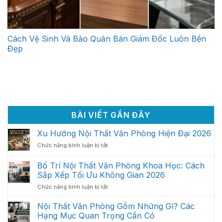
Cách Vệ Sinh Và Bảo Quản Bàn Giám Đốc Luôn Bền
Đẹp
BÀI VIẾT GẦN ĐÂY
Xu Hướng Nội Thất Văn Phòng Hiện Đại 2026
ở
Chức năng bình luận bị tắt
Xu
Hướng
Bố Trí Nội Thất Văn Phòng Khoa Học: Cách
Nội
Sắp Xếp Tối Ưu Không Gian 2026
Thất
ở
Chức năng bình luận bị tắt
Văn
Bố
Phòng
Trí
Hiện
Nội Thất Văn Phòng Gồm Những Gì? Các
Nội
Đại
Hạng Mục Quan Trọng Cần Có
Thất
2026