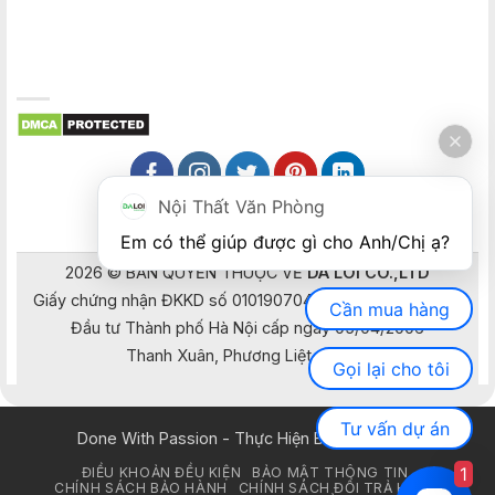
Nội Thất Văn Phòng
Em có thể giúp được gì cho Anh/Chị ạ? 
2026 © BẢN QUYỀN THUỘC VỀ
DA LOI CO.,LTD
Giấy chứng nhận ĐKKD số 0101907041 do Sở Kế hoạch và
Cần mua hàng
Đầu tư Thành phố Hà Nội cấp ngày 05/04/2006
Thanh Xuân, Phương Liệt, Hà Nội
Gọi lại cho tôi
Tư vấn dự án
Done With Passion - Thực Hiện Bằng Đam Mê
1
ĐIỀU KHOẢN ĐỀU KIỆN
BẢO MẬT THÔNG TIN
CHÍNH SÁCH BẢO HÀNH
CHÍNH SÁCH ĐỔI TRẢ HÀNG