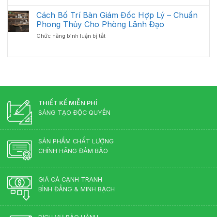
2026
Có
Quản
Quả
Nên
Cách Bố Trí Bàn Giám Đốc Hợp Lý – Chuẩn
Bàn
Đầu
Giám
Phong Thủy Cho Phòng Lãnh Đạo
Tư
Đốc
ở
Chức năng bình luận bị tắt
Bàn
Luôn
Cách
Giám
Bền
Bố
Đốc
Đẹp
Trí
Tân
Bàn
Cổ
Giám
Điển?
Đốc
Góc
Hợp
Nhìn
Lý
THIẾT KẾ MIỄN PHÍ
Từ
–
Chuyên
SÁNG TẠO ĐỘC QUYỀN
Chuẩn
Gia
Phong
Nội
Thủy
Thất
SẢN PHẨM CHẤT LƯỢNG
Cho
CHÍNH HÃNG ĐẢM BẢO
Phòng
Lãnh
Đạo
GIÁ CẢ CẠNH TRANH
BÌNH ĐẲNG & MINH BẠCH