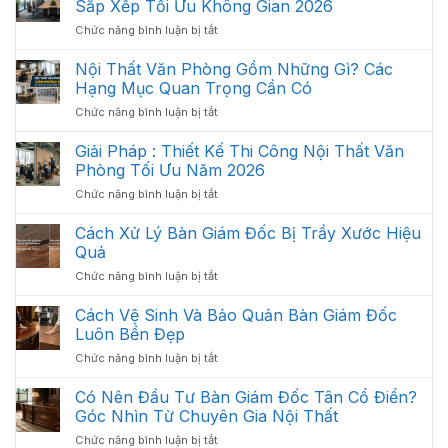
Sắp Xếp Tối Ưu Không Gian 2026
Thất
ở
Chức năng bình luận bị tắt
Văn
Bố
Phòng
Trí
Hiện
Nội Thất Văn Phòng Gồm Những Gì? Các
Nội
Đại
Hạng Mục Quan Trọng Cần Có
Thất
2026
ở
Chức năng bình luận bị tắt
Văn
Nội
Phòng
Thất
Giải Pháp : Thiết Kế Thi Công Nội Thất Văn
Khoa
Văn
Học:
Phòng Tối Ưu Năm 2026
Phòng
Cách
ở
Chức năng bình luận bị tắt
Gồm
Sắp
Giải
Những
Xếp
Pháp
Cách Xử Lý Bàn Giám Đốc Bị Trầy Xước Hiệu
Gì?
Tối
:
Các
Quả
Ưu
Thiết
Hạng
Không
ở
Chức năng bình luận bị tắt
Kế
Mục
Gian
Cách
Thi
Quan
2026
Xử
Cách Vệ Sinh Và Bảo Quản Bàn Giám Đốc
Công
Trọng
Lý
Nội
Luôn Bền Đẹp
Cần
Bàn
Thất
Có
ở
Chức năng bình luận bị tắt
Giám
Văn
Cách
Đốc
Phòng
Vệ
Có Nên Đầu Tư Bàn Giám Đốc Tân Cổ Điển?
Bị
Tối
Sinh
Trầy
Góc Nhìn Từ Chuyên Gia Nội Thất
Ưu
Và
Xước
Năm
ở
Chức năng bình luận bị tắt
Bảo
Hiệu