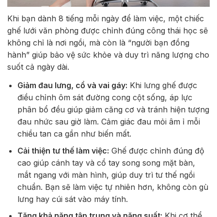
Khi bạn dành 8 tiếng mỗi ngày để làm việc, một chiếc
ghế lưới văn phòng được chỉnh đúng công thái học sẽ
không chỉ là nơi ngồi, mà còn là “người bạn đồng
hành” giúp bảo vệ sức khỏe và duy trì năng lượng cho
suốt cả ngày dài.
Giảm đau lưng, cổ và vai gáy:
Khi lưng ghế được
điều chỉnh ôm sát đường cong cột sống, áp lực
phân bổ đều giúp giảm căng cơ và tránh hiện tượng
đau nhức sau giờ làm. Cảm giác đau mỏi âm ỉ mỗi
chiều tan ca gần như biến mất.
Cải thiện tư thế làm việc:
Ghế được chỉnh đúng độ
cao giúp cánh tay và cổ tay song song mặt bàn,
mắt ngang với màn hình, giúp duy trì tư thế ngồi
chuẩn. Bạn sẽ làm việc tự nhiên hơn, không còn gù
lưng hay cúi sát vào máy tính.
Tăng khả năng tập trung và năng suất:
Khi cơ thể