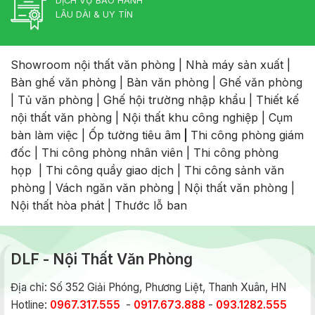
DỊCH VỤ BẢO HÀNH
LÂU DÀI & UY TÍN
Showroom nội thất văn phòng
|
Nhà máy sản xuất
|
Bàn ghế văn phòng
|
Bàn văn phòng
|
Ghế văn phòng
|
Tủ văn phòng
|
Ghế hội trường nhập khẩu
|
Thiết kế
nội thất văn phòng
|
Nội thất khu công nghiệp
|
Cụm
bàn làm việc
|
Ốp tường tiêu âm
|
Thi công phòng giám
đốc
|
Thi công phòng nhân viên
|
Thi công phòng
họp
|
Thi công quầy giao dịch
|
Thi công sảnh văn
phòng
|
Vách ngăn văn phòng
|
Nội thất văn phòng
|
Nội thất hòa phát
|
Thước lỗ ban
DLF - Nội Thất Văn Phòng
Địa chỉ: Số 352 Giải Phóng, Phương Liệt, Thanh Xuân, HN
Hotline:
0967.317.555
-
0917.673.888
-
093.1282.555