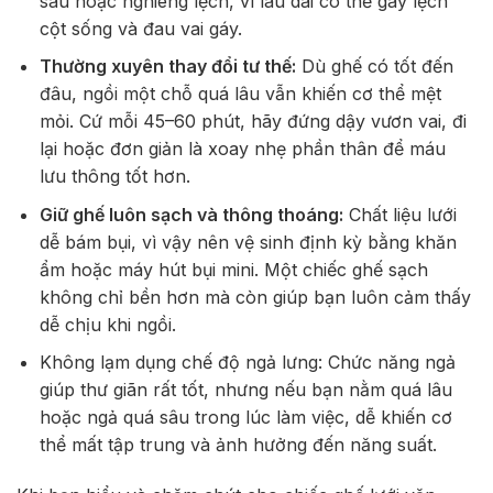
sâu hoặc nghiêng lệch, vì lâu dài có thể gây lệch
cột sống và đau vai gáy.
Thường xuyên thay đổi tư thế:
Dù ghế có tốt đến
đâu, ngồi một chỗ quá lâu vẫn khiến cơ thể mệt
mỏi. Cứ mỗi 45–60 phút, hãy đứng dậy vươn vai, đi
lại hoặc đơn giản là xoay nhẹ phần thân để máu
lưu thông tốt hơn.
Giữ ghế luôn sạch và thông thoáng:
Chất liệu lưới
dễ bám bụi, vì vậy nên vệ sinh định kỳ bằng khăn
ẩm hoặc máy hút bụi mini. Một chiếc ghế sạch
không chỉ bền hơn mà còn giúp bạn luôn cảm thấy
dễ chịu khi ngồi.
Không lạm dụng chế độ ngả lưng: Chức năng ngả
giúp thư giãn rất tốt, nhưng nếu bạn nằm quá lâu
hoặc ngả quá sâu trong lúc làm việc, dễ khiến cơ
thể mất tập trung và ảnh hưởng đến năng suất.