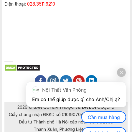
Điện thoại:
028.3511.9210
Nội Thất Văn Phòng
Em có thể giúp được gì cho Anh/Chị ạ? 
2026 © BẢN QUYỀN THUỘC VỀ
DA LOI CO.,LTD
Giấy chứng nhận ĐKKD số 0101907041 do Sở Kế hoạch và
Cần mua hàng
Đầu tư Thành phố Hà Nội cấp ngày 05/04/2006
Thanh Xuân, Phương Liệt, Hà Nội