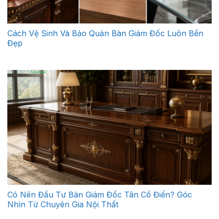
Cách Vệ Sinh Và Bảo Quản Bàn Giám Đốc Luôn Bền
Đẹp
Có Nên Đầu Tư Bàn Giám Đốc Tân Cổ Điển? Góc
Nhìn Từ Chuyên Gia Nội Thất