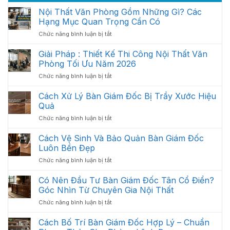
Nội Thất Văn Phòng Gồm Những Gì? Các
Hạng Mục Quan Trọng Cần Có
ở
Chức năng bình luận bị tắt
Nội
Thất
Giải Pháp : Thiết Kế Thi Công Nội Thất Văn
Văn
Phòng Tối Ưu Năm 2026
Phòng
ở
Chức năng bình luận bị tắt
Gồm
Giải
Những
Pháp
Cách Xử Lý Bàn Giám Đốc Bị Trầy Xước Hiệu
Gì?
:
Các
Quả
Thiết
Hạng
ở
Chức năng bình luận bị tắt
Kế
Mục
Cách
Thi
Quan
Xử
Cách Vệ Sinh Và Bảo Quản Bàn Giám Đốc
Công
Trọng
Lý
Nội
Luôn Bền Đẹp
Cần
Bàn
Thất
Có
ở
Chức năng bình luận bị tắt
Giám
Văn
Cách
Đốc
Phòng
Vệ
Có Nên Đầu Tư Bàn Giám Đốc Tân Cổ Điển?
Bị
Tối
Sinh
Trầy
Góc Nhìn Từ Chuyên Gia Nội Thất
Ưu
Và
Xước
Năm
ở
Chức năng bình luận bị tắt
Bảo
Hiệu
2026
Có
Quản
Quả
Nên
Cách Bố Trí Bàn Giám Đốc Hợp Lý – Chuẩn
Bàn
Đầu
Giám