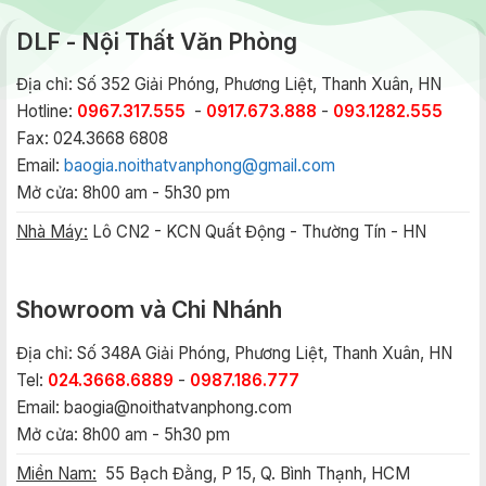
DLF - Nội Thất Văn Phòng
Địa chỉ: Số 352 Giải Phóng, Phương Liệt, Thanh Xuân, HN
Hotline:
0967.317.555
-
0917.673.888
-
093.1282.555
Fax: 024.3668 6808
Email:
baogia.noithatvanphong@gmail.com
Mở cửa: 8h00 am - 5h30 pm
Nhà Máy:
Lô CN2 - KCN Quất Động - Thường Tín - HN
Showroom và Chi Nhánh
Địa chỉ: Số 348A Giải Phóng, Phương Liệt, Thanh Xuân, HN
Tel:
024.3668.6889
-
0987.186.777
Email:
baogia@noithatvanphong.com
Mở cửa: 8h00 am - 5h30 pm
Miền Nam:
55 Bạch Đằng, P 15, Q. Bình Thạnh, HCM